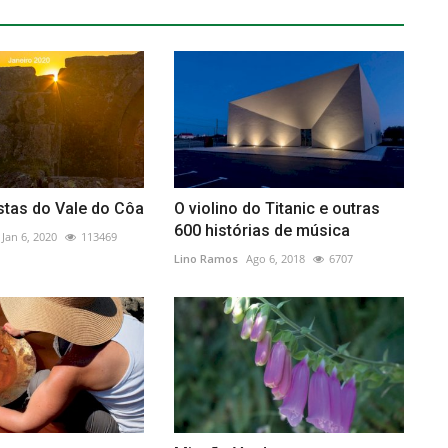
stas do Vale do Côa
O violino do Titanic e outras
600 histórias de música
Jan 6, 2020
113469
Lino Ramos
Ago 6, 2018
6707