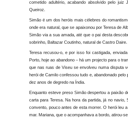
cometido adultério, acabando absolvido pelo juiz
Queiroz.
Simão é um dos heróis mais célebres do romantismo 
onde era natural, que se apaixonou por Teresa de Alb
Simão via a sua amada, até que o pai desta descobr
sobrinho, Baltazar Coutinho, natural de Castro Daire.
Teresa recusou-o, e por isso foi castigada, envia
Porto, hoje ao abandono – há um projecto para o tr
que nas ruas de Viseu se envolveu numa disputa ve
herói de Camilo confessou tudo e, abandonado pelo p
dez anos de degredo na Índia.
Enquanto esteve preso Simão despertou a paixão de 
carta para Teresa. Na hora da partida, já no navio,
convento, pouco antes de esta morrer. O herói leu
mar. Mariana, que o acompanhava a bordo, atirou-se