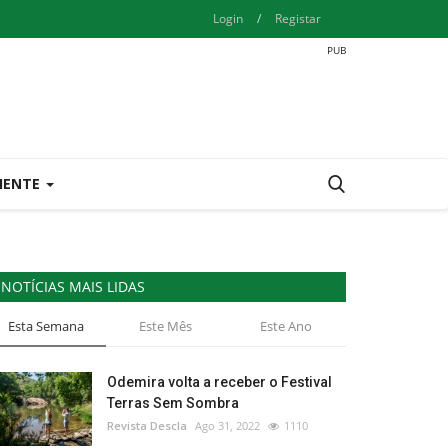
Login
/
Registar
IENTE
NOTÍCIAS MAIS LIDAS
Esta Semana
Este Mês
Este Ano
Odemira volta a receber o Festival
Terras Sem Sombra
Revista Descla
Ago 31, 2022
1110