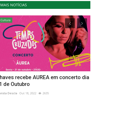
MAIS NOTÍCIAS
Cultura
Cultura
haves recebe AUREA em concerto dia
Exposição 
1 de Outubro
Lagoa – Um 
vista Descla
Out 18, 2022
2635
Revista Descla
Se