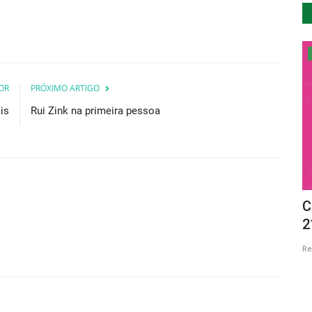
Desporto
OR
PRÓXIMO ARTIGO
is
Rui Zink na primeira pessoa
rémios
Mário Patrão no Sprint Enduro de
C
Cantanhede
2
Revista Descla
Set 17, 2022
3246
Re