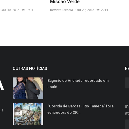
Missão Verde
Out 30, 2018
1901
Revista Descla
Out 29, 2018
2214
OUTRAS NOTÍCIAS
R
Eugénio de Andrade recordado em
Loulé
In
“Corrida de Barcas - Rio Tâmega” foi a
 a
vencedora do OP...
a