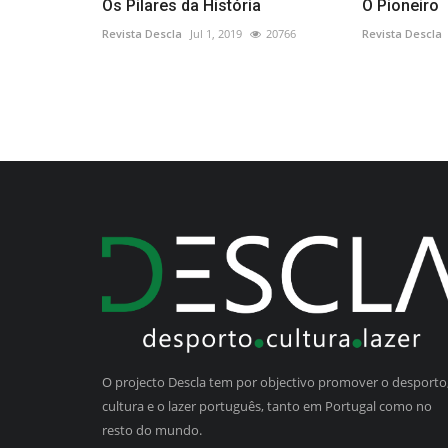
Os Pilares da História
O Pioneiro
Revista Descla
Jul 1, 2019
20766
Revista Descla
O projecto Descla tem por objectivo promover o desporto,
cultura e o lazer português, tanto em Portugal como no
resto do mundo.