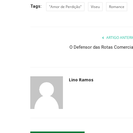
Tags:
"Amor de Perdição"
Viseu
Romance
Cultura
ARTIGO ANTERI
O Defensor das Rotas Comercia
Lino Ramos
Fora do Lugar nomeado para p
europeus
Revista Descla
Ago 2, 2022
2954