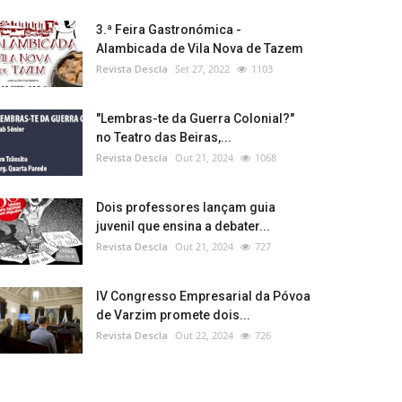
3.ª Feira Gastronómica -
Alambicada de Vila Nova de Tazem
Revista Descla
Set 27, 2022
1103
"Lembras-te da Guerra Colonial?"
no Teatro das Beiras,...
Revista Descla
Out 21, 2024
1068
Dois professores lançam guia
juvenil que ensina a debater...
Revista Descla
Out 21, 2024
727
IV Congresso Empresarial da Póvoa
de Varzim promete dois...
Revista Descla
Out 22, 2024
726