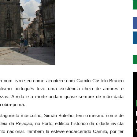
 bem num livro seu como acontece com Camilo Castelo Branco
ismo português teve uma existência cheia de amores e
stezas. A vida e a morte andam quase sempre de mão dada
a obra-prima.
O protagonista masculino, Simão Botelho, tem o mesmo nome de
a da Relação, no Porto, edifício histórico da cidade invicta
to nacional. Também lá esteve encarcerado Camilo, por ter