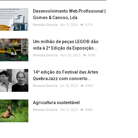
Desenvolvimento Web Profissional |
Gomes & Canoso, Lda.
Revista Descla
Abr 9, 2024
6318
Um milhão de peças LEGO® dão
vida à 2ª Edição da Exposição...
Revista Descla
Nov 20, 2023
8599
14ª edição do Festival das Artes
QuebraJazz com concerto...
Revista Descla
Jul 18, 2023
8364
Agricultura sustentável
Revista Descla
Fev 3, 2023
9468