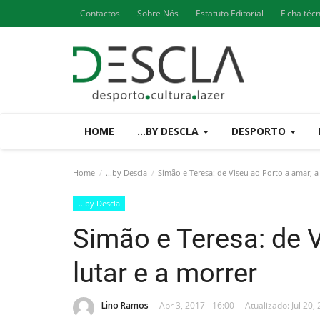
Contactos
Sobre Nós
Estatuto Editorial
Ficha téc
HOME
...BY DESCLA
DESPORTO
Home
...by Descla
Simão e Teresa: de Viseu ao Porto a amar, a 
...by Descla
Simão e Teresa: de V
lutar e a morrer
Lino Ramos
Abr 3, 2017 - 16:00
Atualizado: Jul 20,