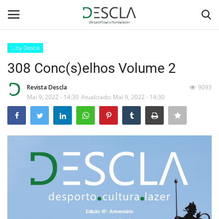
...by Descla
Login
Registar
308 Conc(s)elhos Volume 2
Home
Revista Descla
9093
Mai 9, 2022 - 14:30
Atualizado: Mai 9, 2022 - 14:30
...by Descla
Desporto
Contactos
Sobre Nós
Educação