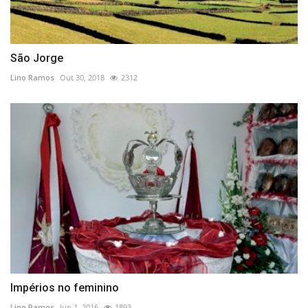
São Jorge
Lino Ramos
Out 30, 2018
2312
Impérios no feminino
Lino Ramos
Jun 1, 2016
1893