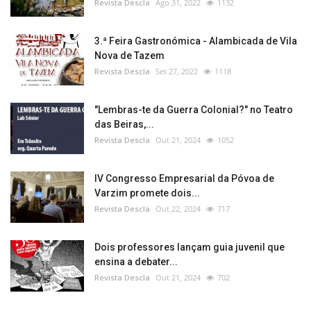
Revista Descla
Ago 31, 2022
1132
3.ª Feira Gastronómica - Alambicada de Vila
Nova de Tazem
Revista Descla
Set 27, 2022
1118
"Lembras-te da Guerra Colonial?" no Teatro
das Beiras,...
Revista Descla
Out 21, 2024
1052
IV Congresso Empresarial da Póvoa de
Varzim promete dois...
Revista Descla
Out 22, 2024
717
Dois professores lançam guia juvenil que
ensina a debater...
Revista Descla
Out 21, 2024
702