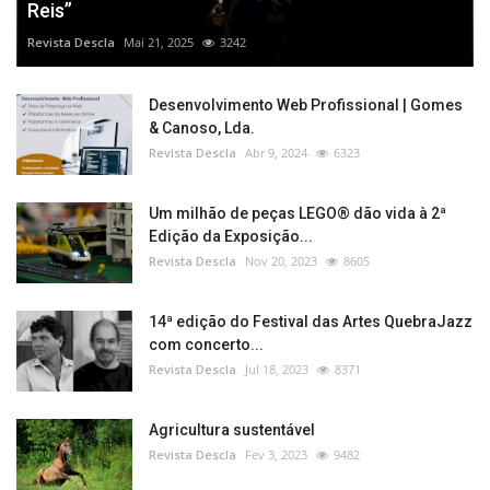
Reis”
Revista Descla
Mai 21, 2025
3242
Desenvolvimento Web Profissional | Gomes
& Canoso, Lda.
Revista Descla
Abr 9, 2024
6323
Um milhão de peças LEGO® dão vida à 2ª
Edição da Exposição...
Revista Descla
Nov 20, 2023
8605
14ª edição do Festival das Artes QuebraJazz
com concerto...
Revista Descla
Jul 18, 2023
8371
Agricultura sustentável
Revista Descla
Fev 3, 2023
9482