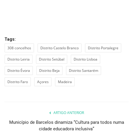
Tags:
308 concelhos
Distrito Castelo Branco
Distrito Portalegre
Distrito Leiria
Distrito Setúbal
Distrito Lisboa
Distrito Évora
Distrito Beja
Distrito Santarém
Distrito Faro
Açores
Madeira
ARTIGO ANTERIOR
Município de Barcelos dinamiza “Cultura para todos numa
cidade educadora inclusiva”