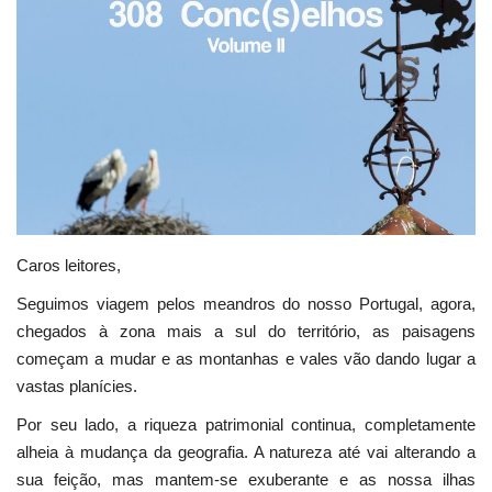
Estatuto Editorial
Saúde
Ficha técnica
Cultura
Lazer
Caros leitores,
Seguimos viagem pelos meandros do nosso Portugal, agora,
Ambiente
chegados à zona mais a sul do território, as paisagens
começam a mudar e as montanhas e vales vão dando lugar a
vastas planícies.
Por seu lado, a riqueza patrimonial continua, completamente
alheia à mudança da geografia. A natureza até vai alterando a
sua feição, mas mantem-se exuberante e as nossa ilhas