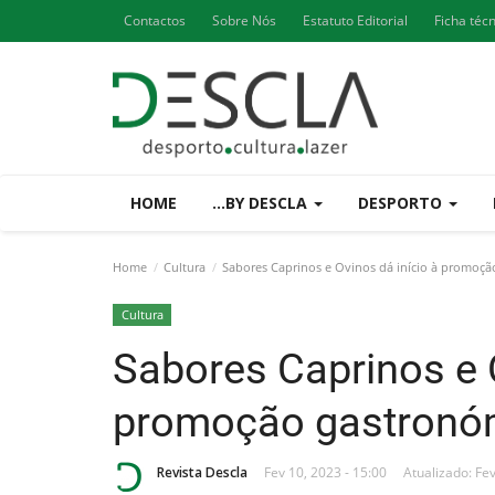
Contactos
Sobre Nós
Estatuto Editorial
Ficha téc
HOME
...BY DESCLA
DESPORTO
Home
Cultura
Sabores Caprinos e Ovinos dá início à promoçã
Cultura
Sabores Caprinos e O
promoção gastronó
Revista Descla
Fev 10, 2023 - 15:00
Atualizado: Fev