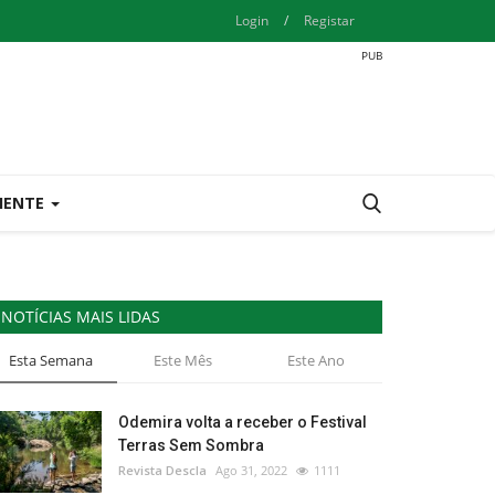
Login
/
Registar
IENTE
NOTÍCIAS MAIS LIDAS
Esta Semana
Este Mês
Este Ano
Odemira volta a receber o Festival
Terras Sem Sombra
Revista Descla
Ago 31, 2022
1111