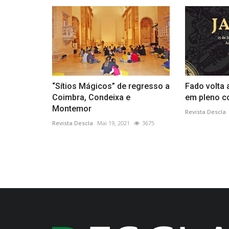
“Sítios Mágicos” de regresso a
Fado volta 
Coimbra, Condeixa e
em pleno co
Montemor
Revista Descla
Revista Descla
Mai 19, 2021
3675