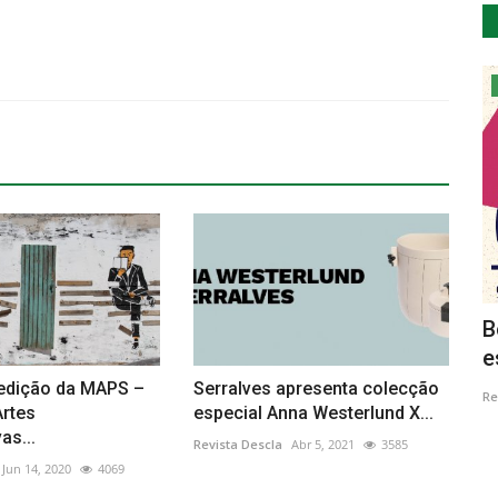
Saúde
Maio Mês do Coração com agenda
B
s
repleta de actividades por...
e
edição da MAPS –
Serralves apresenta colecção
Revista Descla
Mai 4, 2023
2948
Re
Artes
especial Anna Westerlund X...
as...
Revista Descla
Abr 5, 2021
3585
Jun 14, 2020
4069