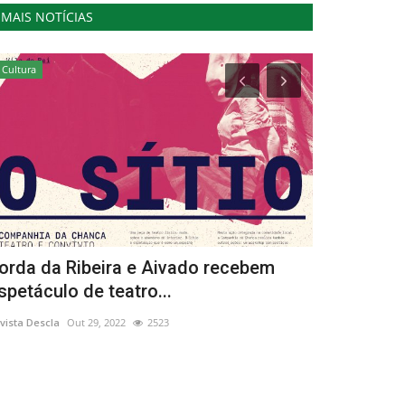
MAIS NOTÍCIAS
Cultura
Cultura
orda da Ribeira e Aivado recebem
Layori no A
spetáculo de teatro...
em concerto
vista Descla
Out 29, 2022
2523
Revista Descla
Ma