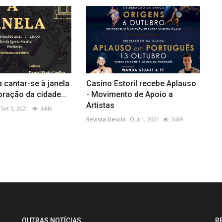
a cantar-se à janela
Casino Estoril recebe Aplauso
ração da cidade...
- Movimento de Apoio a
Artistas
Set 5, 2021
3446
Revista Descla
Out 1, 2021
3469
OUTRAS NOTÍCIAS
R