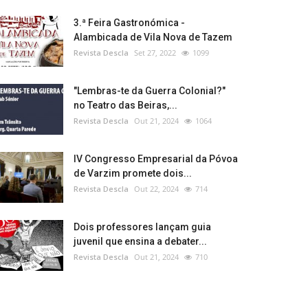
3.ª Feira Gastronómica -
Alambicada de Vila Nova de Tazem
Revista Descla
Set 27, 2022
1099
"Lembras-te da Guerra Colonial?"
no Teatro das Beiras,...
Revista Descla
Out 21, 2024
1064
IV Congresso Empresarial da Póvoa
de Varzim promete dois...
Revista Descla
Out 22, 2024
714
Dois professores lançam guia
juvenil que ensina a debater...
Revista Descla
Out 21, 2024
710