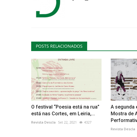
Desporto
POSTS RELACIONADOS
Galaico Rural Race contou com
centena e meia de participante
O festival “Poesia está na rua”
A segunda 
Revista Descla
Jul 14, 2023
2117
está nas Cortes, em Leiria,...
Mostra de 
Performativ
Revista Descla
Set 22, 2021
4327
Revista Descla