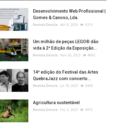
Desenvolvimento Web Profissional |
Gomes & Canoso, Lda.
Revista Descla
Abr 9, 2024
6319
Um milhão de peças LEGO® dão
vida à 2ª Edição da Exposição...
Revista Descla
Nov 20, 2023
8602
14ª edição do Festival das Artes
QuebraJazz com concerto...
Revista Descla
Jul 18, 2023
8368
Agricultura sustentável
Revista Descla
Fev 3, 2023
9473