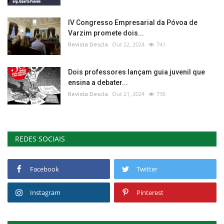
IV Congresso Empresarial da Póvoa de
Varzim promete dois...
Revista Descla
Out 22, 2024
741
Dois professores lançam guia juvenil que
ensina a debater...
Revista Descla
Out 21, 2024
736
REDES SOCIAIS
Facebook
Twitter
Instagram
Pinterest