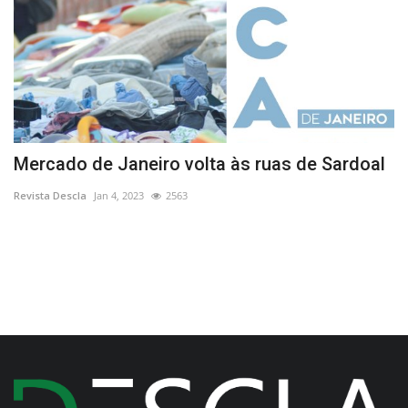
Mercado de Janeiro volta às ruas de Sardoal
G
e
Revista Descla
Jan 4, 2023
2563
Re