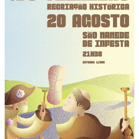
Estatuto Editorial
Saúde
Ficha técnica
Cultura
Lazer
Ambiente