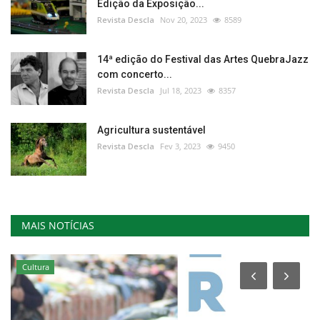
Edição da Exposição...
Revista Descla
Nov 20, 2023
8589
14ª edição do Festival das Artes QuebraJazz
com concerto...
Revista Descla
Jul 18, 2023
8357
Agricultura sustentável
Revista Descla
Fev 3, 2023
9450
MAIS NOTÍCIAS
Cultura