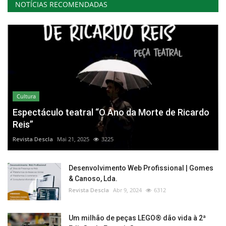
NOTÍCIAS RECOMENDADAS
Cultura
Espectáculo teatral “O Ano da Morte de Ricardo
Reis”
Revista Descla
Mai 21, 2025
3225
Desenvolvimento Web Profissional | Gomes
& Canoso, Lda.
Revista Descla
Abr 9, 2024
6312
Um milhão de peças LEGO® dão vida à 2ª