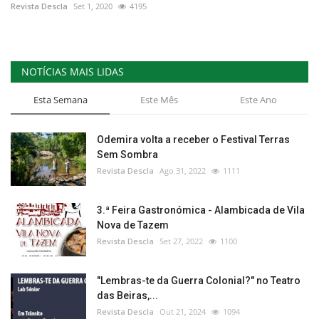
Revista Descla
Set 1, 2020
4195
NOTÍCIAS MAIS LIDAS
Esta Semana
Este Mês
Este Ano
Odemira volta a receber o Festival Terras
Sem Sombra
Revista Descla
Ago 31, 2022
1111
3.ª Feira Gastronómica - Alambicada de Vila
Nova de Tazem
Revista Descla
Set 27, 2022
1100
"Lembras-te da Guerra Colonial?" no Teatro
das Beiras,...
Revista Descla
Out 21, 2024
1094