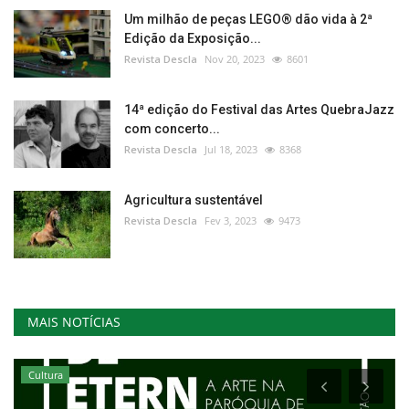
Um milhão de peças LEGO® dão vida à 2ª
Edição da Exposição...
Revista Descla
Nov 20, 2023
8601
14ª edição do Festival das Artes QuebraJazz
com concerto...
Revista Descla
Jul 18, 2023
8368
Agricultura sustentável
Revista Descla
Fev 3, 2023
9473
MAIS NOTÍCIAS
Cultura