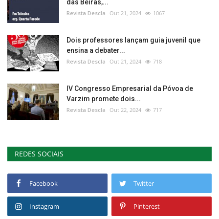
das Beiras,...
Revista Descla
Out 21, 2024
1067
Dois professores lançam guia juvenil que
ensina a debater...
Revista Descla
Out 21, 2024
718
IV Congresso Empresarial da Póvoa de
Varzim promete dois...
Revista Descla
Out 22, 2024
717
REDES SOCIAIS
Facebook
Twitter
Instagram
Pinterest