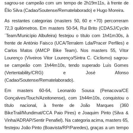
sagrou-se campeão com um tempo de 2h19m11s, à frente de
Élio Silva (Cadao/Soutense/Rematelaborado) e Hugo Moreira.
As restantes categorias (masters 50, 60 e +70) percorreram
72,3 quilómetros. Em masters 50-54, Rui Brito (CDASJ/Cyclin
´Team/Município Albufeira) festejou o título com 1h41m30s, à
frente de António Faisco (UCA/Terralem Lda/Pracer Perfiles) e
Carlos Matos (AMCP Bike Team). Nos masters 55, Vítor
Lourenço (Viveiros Vitor Lourenço/Sintra C. Ciclismo) sagrou-
se campeão com 1h44m10s, tendo superado Luís Gomes
(Vertentability/CRG) e José Afonso
(Cadao/Soutense/Rematelaborado).
Em masters 60-64, Leonardo Sousa (Penacova/CE
Gonçalves/Touch/Azeitonense), com 1h44m10s, conquistou o
título nacional, à frente de João Marques (360
BikeTrail/Mundimat/CCA Paio Pires) e Joaquim Pinto (Silva &
Vinha/ADRAP/Sentir Penafiel). Na categoria acima, masters 65,
festejou João Pinto (Boavista/RP/Paredes), graças a um tempo