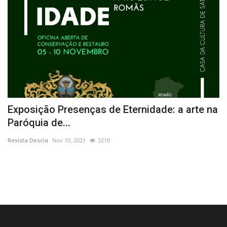
Exposição Presenças de Eternidade: a arte na
E
Paróquia de...
Re
Revista Descla
Nov 10, 2021
3210