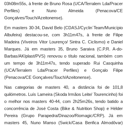
03h08m55s, à frente de Bruno Rosa (UCA/Terralem Lda/Pracer
Perfiles) e Nuno Almeida (Penacova/CE
Gonçalves/Touch/Azeitonense).
Em masters 30-34, David Belo (CDASJ/Cyclin´Team/Município
Albufeira) destacou-se, com 3h11m47s, à frente de Filipe
Madeira (Viveiros Vitor Lourenço/ Sintra C. Ciclismo) e Daniel
Marques. Já em masters 35, Bruno Saraiva (C.P.R. A-do-
Barbas/AKIplast/PVS) renovou o título nacional, também com
um tempo de 3h11m47s, tendo superado Rui Casquinha
(UCA/Terralem Lda/Pracer Perfiles) e Gonçalo Filipe
(Penacova/CE Gonçalves/Touch/Azeitonense).
Nas categorias de masters 40, a distância foi de 101,8
quilómetros. Luís Lameira (Skoda Irmãos Leite/ Tourencinho) foi
o melhor nos masters 40-44, com 2h25m26s, tendo batido a
concorrência de José Costa (Bike & Nutrition Shop) e Hélder
Pereira (Grupo Parapedra/Dinazoo/Riomagic/CRP). Já em
masters 45, Nuno Manso (Swick/Casa Benfica Almodôvar)