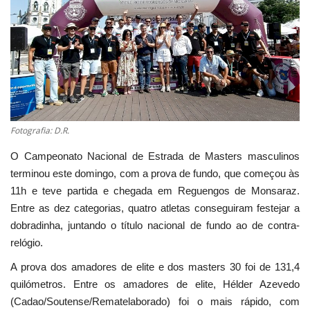
Estatuto Editorial
Saúde
Ficha técnica
Cultura
Fotografia: D.R.
O Campeonato Nacional de Estrada de Masters masculinos
Lazer
terminou este domingo, com a prova de fundo, que começou às
11h e teve partida e chegada em Reguengos de Monsaraz.
Ambiente
Entre as dez categorias, quatro atletas conseguiram festejar a
dobradinha, juntando o título nacional de fundo ao de contra-
relógio.
A prova dos amadores de elite e dos masters 30 foi de 131,4
quilómetros. Entre os amadores de elite, Hélder Azevedo
(Cadao/Soutense/Rematelaborado) foi o mais rápido, com