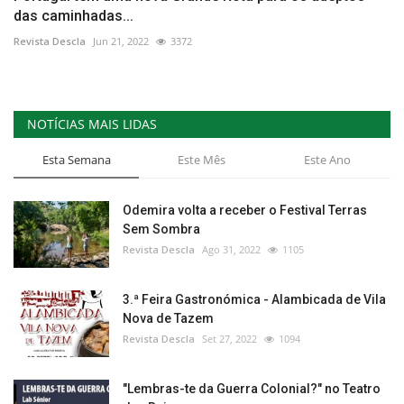
das caminhadas...
Revista Descla
Jun 21, 2022
3372
NOTÍCIAS MAIS LIDAS
Esta Semana
Este Mês
Este Ano
Odemira volta a receber o Festival Terras
Sem Sombra
Revista Descla
Ago 31, 2022
1105
3.ª Feira Gastronómica - Alambicada de Vila
Nova de Tazem
Revista Descla
Set 27, 2022
1094
"Lembras-te da Guerra Colonial?" no Teatro