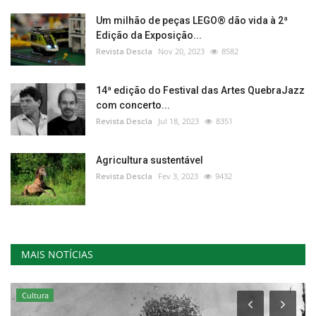
Um milhão de peças LEGO® dão vida à 2ª
Edição da Exposição...
Revista Descla
Nov 20, 2023
8582
14ª edição do Festival das Artes QuebraJazz
com concerto...
Revista Descla
Jul 18, 2023
8351
Agricultura sustentável
Revista Descla
Fev 3, 2023
9432
MAIS NOTÍCIAS
Cultura