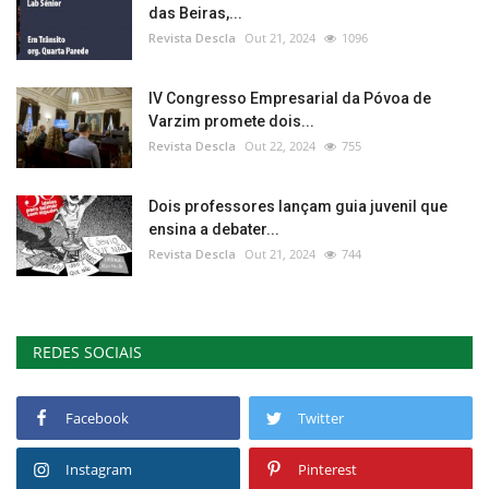
das Beiras,...
Revista Descla
Out 21, 2024
1096
IV Congresso Empresarial da Póvoa de
Varzim promete dois...
Revista Descla
Out 22, 2024
755
Dois professores lançam guia juvenil que
ensina a debater...
Revista Descla
Out 21, 2024
744
REDES SOCIAIS
Facebook
Twitter
Instagram
Pinterest