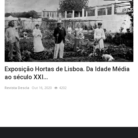
de
Exposição Hortas de Lisboa. Da Idade Média
G
ao século XXI...
v
Revista Descla
Out 16, 2020
4202
Re