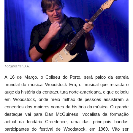
Estatuto Editorial
Saúde
Ficha técnica
Cultura
Fotografia: D.R.
Lazer
A 16 de Março, o Coliseu do Porto, será palco da estreia
mundial do musical Woodstock Era, o musical que retracta o
Ambiente
auge da história da contracultura norte-americana, e que eclodiu
em Woodstock, onde meio milhão de pessoas assistiram a
concertos dos maiores nomes da história da música. O grande
destaque vai para Dan McGuiness, vocalista da formação
actual da lendária Creedence, uma das principais bandas
participantes do festival de Woodstock, em 1969. Vão ser