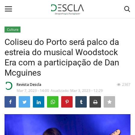
Cultura
Login
Registar
Coliseu do Porto será palco da
estreia do musical Woodstock
Home
Era com a participação de Dan
...by Descla
Mcguines
Desporto
Revista Descla
2367
Mar 7, 2023 - 14:00
Atualizado: Mar 3, 2023 - 12:29
Contactos
Sobre Nós
Educação