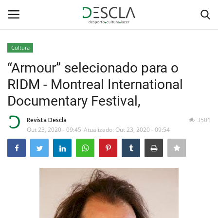
Cultura
Login
Registar
“Armour” selecionado para o
RIDM - Montreal International
Home
Documentary Festival,
...by Descla
Revista Descla
3501
Out 23, 2020 - 09:45
Atualizado: Out 23, 2020 - 09:54
Desporto
Contactos
Sobre Nós
Educação