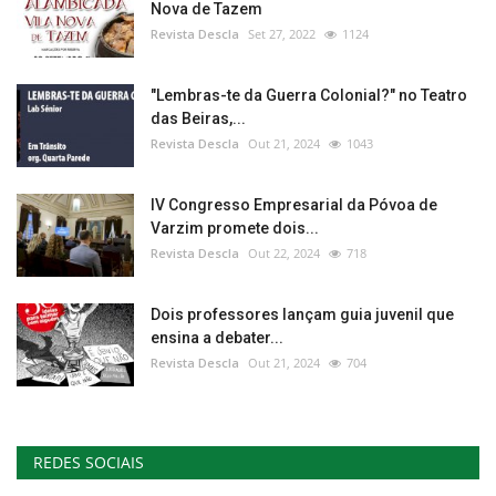
Nova de Tazem
Revista Descla
Set 27, 2022
1124
"Lembras-te da Guerra Colonial?" no Teatro
das Beiras,...
Revista Descla
Out 21, 2024
1043
IV Congresso Empresarial da Póvoa de
Varzim promete dois...
Revista Descla
Out 22, 2024
718
Dois professores lançam guia juvenil que
ensina a debater...
Revista Descla
Out 21, 2024
704
REDES SOCIAIS