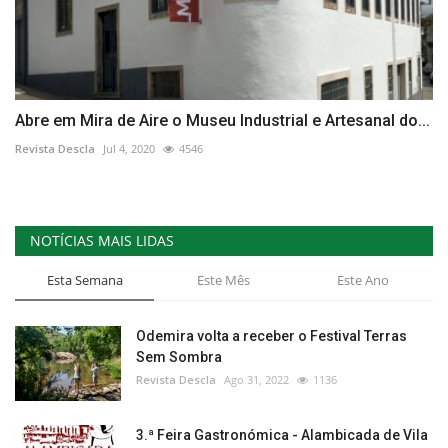
Abre em Mira de Aire o Museu Industrial e Artesanal do...
Revista Descla
Jul 4, 2020
4546
NOTÍCIAS MAIS LIDAS
Esta Semana
Este Mês
Este Ano
Odemira volta a receber o Festival Terras
Sem Sombra
Revista Descla
Ago 31, 2022
1136
3.ª Feira Gastronómica - Alambicada de Vila