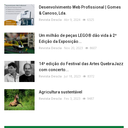
Desenvolvimento Web Profissional | Gomes
& Canoso, Lda.
Revista Descla
Abr 9, 2024
6325
Um milhão de peças LEGO® dão vida à 2ª
Edição da Exposição...
Revista Descla
Nov 20, 2023
8607
14ª edição do Festival das Artes QuebraJazz
com concerto...
Revista Descla
Jul 18, 2023
8372
Agricultura sustentável
Revista Descla
Fev 3, 2023
9487