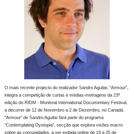
Estatuto Editorial
Saúde
Ficha técnica
Cultura
Lazer
Ambiente
O mais recente projecto do realizador Sandro Aguilar, “Armour”,
integra a competição de curtas e médias-metragens da 23ª
edição do RIDM - Montreal International Documentary Festival,
a decorrer de 12 de Novembro a 2 de Dezembro, no Canadá.
“Armour” de Sandro Aguilar fará parte do programa
“Contemplating Dystopia”, secção que explora visões macro
sobre as comunidades, a ser exibida online de 19 a 25 de