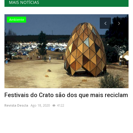
MAIS NOTÍCIAS
Ambiente
Festivais do Crato são dos que mais reciclam
P
f
Revista Descla
Ago 18, 2020
4122
Re