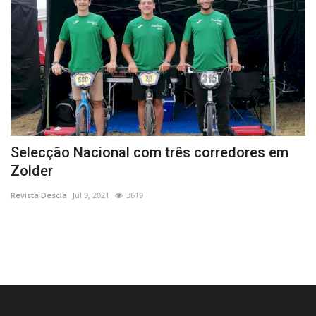
Selecção Nacional com três corredores em
L
Zolder
E
Revista Descla
Jul 9, 2021
3619
Re