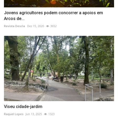
Jovens agricultores podem concorrer a apoios em
Arcos de...
Revista Descla
Dez 15, 2020
3652
Viseu cidade-jardim
Raquel Lopes
Jun 13, 2025
1323