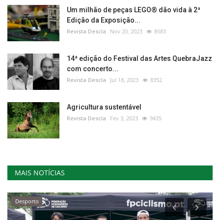
Um milhão de peças LEGO® dão vida à 2ª
Edição da Exposição...
Revista Descla
Nov 20, 2023
8583
14ª edição do Festival das Artes QuebraJazz
com concerto...
Revista Descla
Jul 18, 2023
8352
Agricultura sustentável
Revista Descla
Fev 3, 2023
9435
MAIS NOTÍCIAS
Desporto