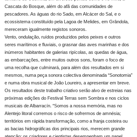
Cascata do Bosque, além do afã das comunidades de
pescadores. As águas do rio Sado, em Alcácer do Sal, e o
ecossistema constituído pela Lagoa de Melides, em Grândola,
mereceram igualmente registos sonoros.
Vento, ondulação, ruídos produzidos pelos peixes e outros
seres marítimos e fluviais, o grasnar das aves marinhas e dos
inúmeros habitantes de galerias ripícolas, as quedas de água,
as embarcações, entre muitos outros sons, foram o foco de
uma recolha que culminará, para além dos resultados em si
mesmos, numa peça sonora colectiva denominada “Sonotomia”
e numa obra musical de João Loureiro, a apresentar em breve.
Os resultados deste trabalho criativo serão alvo de estreias nas
próximas edições do Festival Terras sem Sombra e nos ciclos
musicais de Albarracín. “Somos a nossa memória, mas no
Alentejo litoral corremos o risco de sofrermos de amnésia;
territórios em rápida transformação, como a franja costeira ou
as bacias hidrográficas dos principais rios, merecem grande
atenção; os criadores e cientistas desempenham um papel