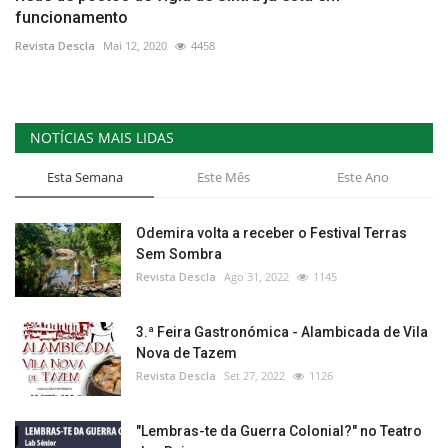
funcionamento
Revista Descla
Mai 12, 2020
4458
NOTÍCIAS MAIS LIDAS
Esta Semana
Este Mês
Este Ano
Odemira volta a receber o Festival Terras
Sem Sombra
Revista Descla
Ago 31, 2022
1145
3.ª Feira Gastronómica - Alambicada de Vila
Nova de Tazem
Revista Descla
Set 27, 2022
1126
"Lembras-te da Guerra Colonial?" no Teatro