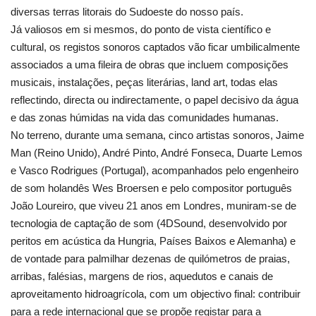
diversas terras litorais do Sudoeste do nosso país.
Já valiosos em si mesmos, do ponto de vista científico e
cultural, os registos sonoros captados vão ficar umbilicalmente
associados a uma fileira de obras que incluem composições
musicais, instalações, peças literárias, land art, todas elas
reflectindo, directa ou indirectamente, o papel decisivo da água
e das zonas húmidas na vida das comunidades humanas.
No terreno, durante uma semana, cinco artistas sonoros, Jaime
Man (Reino Unido), André Pinto, André Fonseca, Duarte Lemos
e Vasco Rodrigues (Portugal), acompanhados pelo engenheiro
de som holandês Wes Broersen e pelo compositor português
João Loureiro, que viveu 21 anos em Londres, muniram-se de
tecnologia de captação de som (4DSound, desenvolvido por
peritos em acústica da Hungria, Países Baixos e Alemanha) e
de vontade para palmilhar dezenas de quilómetros de praias,
arribas, falésias, margens de rios, aquedutos e canais de
aproveitamento hidroagrícola, com um objectivo final: contribuir
para a rede internacional que se propõe registar para a