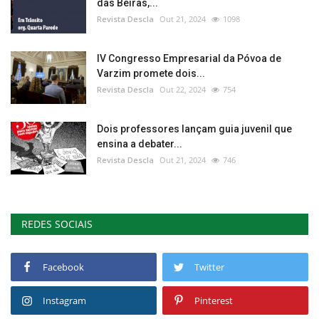
das Beiras,...
Revista Descla
Out 21, 2024
1098
IV Congresso Empresarial da Póvoa de
Varzim promete dois...
Revista Descla
Out 22, 2024
754
Dois professores lançam guia juvenil que
ensina a debater...
Revista Descla
Out 21, 2024
746
REDES SOCIAIS
Facebook
Twitter
Instagram
Pinterest