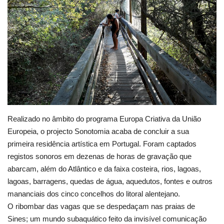
Estatuto Editorial
Saúde
Ficha técnica
Cultura
Lazer
Realizado no âmbito do programa Europa Criativa da União
Europeia, o projecto Sonotomia acaba de concluir a sua
primeira residência artística em Portugal. Foram captados
Ambiente
registos sonoros em dezenas de horas de gravação que
abarcam, além do Atlântico e da faixa costeira, rios, lagoas,
lagoas, barragens, quedas de água, aquedutos, fontes e outros
mananciais dos cinco concelhos do litoral alentejano.
O ribombar das vagas que se despedaçam nas praias de
Sines; um mundo subaquático feito da invisível comunicação