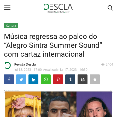
Cultura
Login
Registar
Música regressa ao palco do
“Alegro Sintra Summer Sound”
Home
com cartaz internacional
...by Descla
Revista Descla
2404
Jul 18, 2023 - 17:00
Atualizado: Jul 17, 2023 - 16:30
Desporto
Contactos
Sobre Nós
Educação