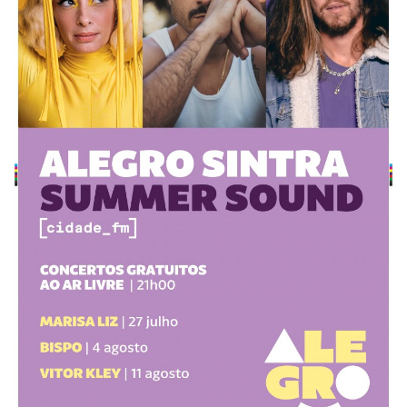
Estatuto Editorial
Saúde
Ficha técnica
Cultura
Lazer
Ambiente