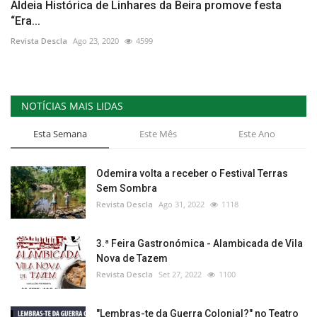
Aldeia Histórica de Linhares da Beira promove festa
“Era...
Revista Descla
Ago 23, 2020
4599
NOTÍCIAS MAIS LIDAS
Esta Semana
Este Mês
Este Ano
Odemira volta a receber o Festival Terras
Sem Sombra
Revista Descla
Ago 31, 2022
1118
3.ª Feira Gastronómica - Alambicada de Vila
Nova de Tazem
Revista Descla
Set 27, 2022
1100
"Lembras-te da Guerra Colonial?" no Teatro