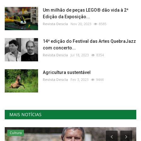
Um milhão de peças LEGO® dão vida à 2ª
Edição da Exposição...
Revista Descla
Nov 20, 2023
8585
14ª edição do Festival das Artes QuebraJazz
com concerto...
Revista Descla
Jul 18, 2023
8354
Agricultura sustentável
Revista Descla
Fev 3, 2023
9444
MAIS NOTÍCIAS
Cultura