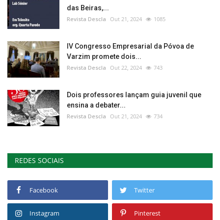
das Beiras,...
Revista Descla
Out 21, 2024
1085
IV Congresso Empresarial da Póvoa de
Varzim promete dois...
Revista Descla
Out 22, 2024
743
Dois professores lançam guia juvenil que
ensina a debater...
Revista Descla
Out 21, 2024
734
REDES SOCIAIS
Facebook
Twitter
Instagram
Pinterest