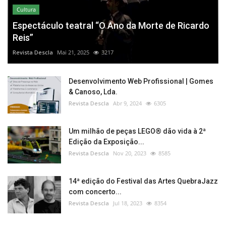
Cultura
Espectáculo teatral “O Ano da Morte de Ricardo
Reis”
Revista Descla
Mai 21, 2025
3217
Desenvolvimento Web Profissional | Gomes
& Canoso, Lda.
Revista Descla
Abr 9, 2024
6305
Um milhão de peças LEGO® dão vida à 2ª
Edição da Exposição...
Revista Descla
Nov 20, 2023
8585
14ª edição do Festival das Artes QuebraJazz
com concerto...
Revista Descla
Jul 18, 2023
8354