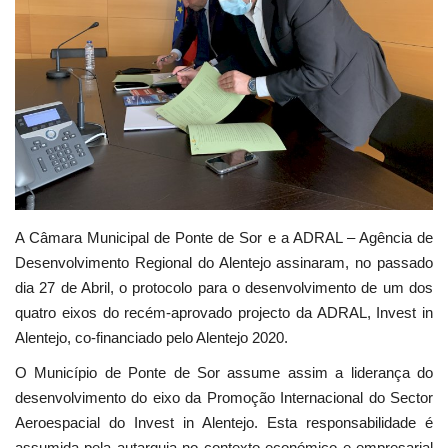
Estatuto Editorial
Saúde
Ficha técnica
Cultura
Lazer
A Câmara Municipal de Ponte de Sor e a ADRAL – Agência de
Desenvolvimento Regional do Alentejo assinaram, no passado
dia 27 de Abril, o protocolo para o desenvolvimento de um dos
Ambiente
quatro eixos do recém-aprovado projecto da ADRAL, Invest in
Alentejo, co-financiado pelo Alentejo 2020.
O Município de Ponte de Sor assume assim a liderança do
desenvolvimento do eixo da Promoção Internacional do Sector
Aeroespacial do Invest in Alentejo. Esta responsabilidade é
assumida pela autarquia no contexto económico e empresarial