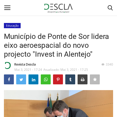
Educação
Login
Registar
Município de Ponte de Sor lidera
eixo aeroespacial do novo
Home
projecto "Invest in Alentejo"
...by Descla
Revista Descla
3340
Mai 3, 2021 - 17:24
Atualizado: Mai 3, 2021 - 17:25
Desporto
Contactos
Sobre Nós
Educação