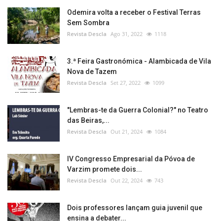
Odemira volta a receber o Festival Terras
Sem Sombra
Revista Descla
Ago 31, 2022
1118
3.ª Feira Gastronómica - Alambicada de Vila
Nova de Tazem
Revista Descla
Set 27, 2022
1099
"Lembras-te da Guerra Colonial?" no Teatro
das Beiras,...
Revista Descla
Out 21, 2024
1084
IV Congresso Empresarial da Póvoa de
Varzim promete dois...
Revista Descla
Out 22, 2024
743
Dois professores lançam guia juvenil que
ensina a debater...