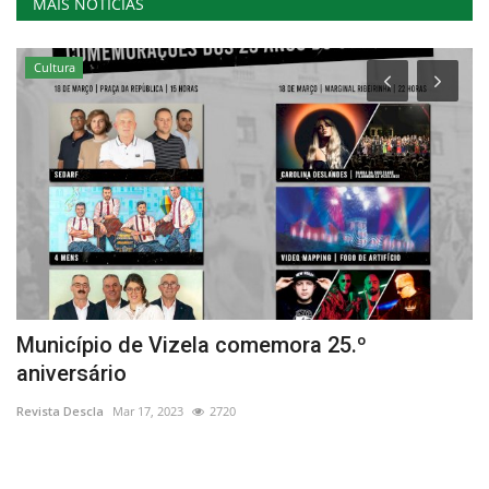
MAIS NOTÍCIAS
Cultura
Município de Vizela comemora 25.º
T
aniversário
n
Revista Descla
Mar 17, 2023
2720
Re