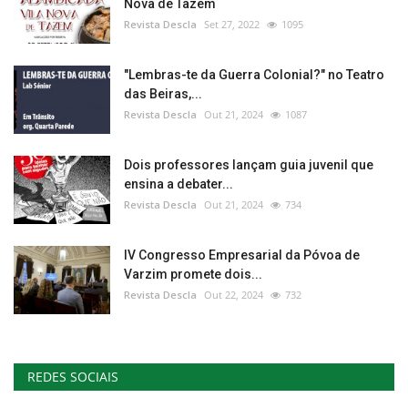
Nova de Tazem
Revista Descla
Set 27, 2022
1095
"Lembras-te da Guerra Colonial?" no Teatro
das Beiras,...
Revista Descla
Out 21, 2024
1087
Dois professores lançam guia juvenil que
ensina a debater...
Revista Descla
Out 21, 2024
734
IV Congresso Empresarial da Póvoa de
Varzim promete dois...
Revista Descla
Out 22, 2024
732
REDES SOCIAIS