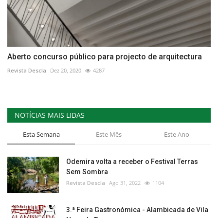
Aberto concurso público para projecto de arquitectura
Revista Descla
Dez 20, 2020
4287
NOTÍCIAS MAIS LIDAS
Esta Semana
Este Mês
Este Ano
Odemira volta a receber o Festival Terras
Sem Sombra
Revista Descla
Ago 31, 2022
1104
3.ª Feira Gastronómica - Alambicada de Vila