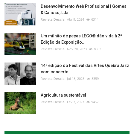
Desenvolvimento Web Profissional | Gomes
& Canoso, Lda.
Revista Descla
Abr 9, 2024
6314
Um milhão de peças LEGO® dão vida à 2ª
Edição da Exposição...
Revista Descla
Nov 20, 2023
8592
14ª edição do Festival das Artes QuebraJazz
com concerto...
Revista Descla
Jul 18, 2023
8359
Agricultura sustentável
Revista Descla
Fev 3, 2023
9452