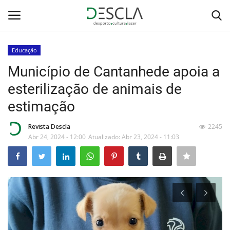
Educação
Login
Registar
Município de Cantanhede apoia a
esterilização de animais de
Home
estimação
...by Descla
Revista Descla
2245
Abr 24, 2024 - 12:00
Atualizado: Abr 23, 2024 - 11:03
Desporto
Contactos
Sobre Nós
Educação