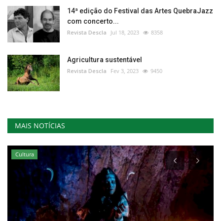
14ª edição do Festival das Artes QuebraJazz
com concerto...
Revista Descla
Jul 18, 2023
8358
Agricultura sustentável
Revista Descla
Fev 3, 2023
9450
MAIS NOTÍCIAS
Cultura