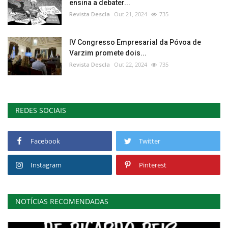
ensina a debater...
Revista Descla
Out 21, 2024
735
IV Congresso Empresarial da Póvoa de
Varzim promete dois...
Revista Descla
Out 22, 2024
735
REDES SOCIAIS
Facebook
Twitter
Instagram
Pinterest
NOTÍCIAS RECOMENDADAS