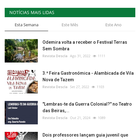
NOTÍCIAS MAIS LIDAS
Esta Semana
Este Mês
Este Ano
Odemira volta a receber o Festival Terras
Sem Sombra
Revista Descla
Ago 31, 2022
1111
3.ª Feira Gastronómica - Alambicada de Vila
Nova de Tazem
Revista Descla
Set 27, 2022
1103
"Lembras-te da Guerra Colonial?" no Teatro
das Beiras,...
Revista Descla
Out 21, 2024
1089
Dois professores lançam guia juvenil que