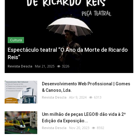
Cultura
Espectáculo teatral “O Ano da Morte de Ricardo
Reis”
Revista Descla
Mai 21, 2025
3226
Desenvolvimento Web Profissional | Gomes
& Canoso, Lda.
Revista Descla
Abr 9, 2024
6313
Um milhão de peças LEGO® dão vida à 2ª
Edição da Exposição...
Revista Descla
Nov 20, 2023
8592