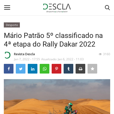
Desporto
Login
Registar
Mário Patrão 5º classificado na
4ª etapa do Rally Dakar 2022
Home
Revista Descla
3160
...by Descla
Jan 7, 2022 - 17:55
Atualizado: Jan 6, 2022 - 11:03
Desporto
Contactos
Sobre Nós
Educação