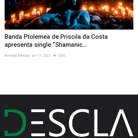
s
Banda Ptolemea de Priscila da Costa
3
apresenta single “Shamanic...
d
Revista Descla
Jan 17, 2023
2385
Re