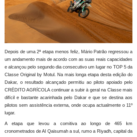
Estatuto Editorial
Saúde
Ficha técnica
Depois de uma 2ª etapa menos feliz, Mário Patrão regressou a
Cultura
um andamento mais de acordo com as suas reais capacidades
e alcançou pelo segundo dia consecutivo um lugar no TOP 5 da
Lazer
Classe Original by Motul. Na mais longa etapa desta edição do
Dakar, o resultado alcançado permitiu ao piloto apoiado pelo
Ambiente
CRÉDITO AGRÍCOLA continuar a subir à geral na Classe mais
difícil e bastante acarinhada pelo Dakar e que se destina aos
pilotos sem assistência externa, onde ocupa actualmente o 11º
lugar.
A etapa que levou a comitiva ao longo de 465 km
cronometrados de Al Qaisumah a sul, rumo a Riyadh, capital da