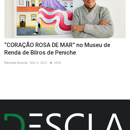
s
“CORAÇÃO ROSA DE MAR” no Museu de
M
Renda de Bilros de Peniche
a
Revista Descla
Mar 4, 2023
2456
Re