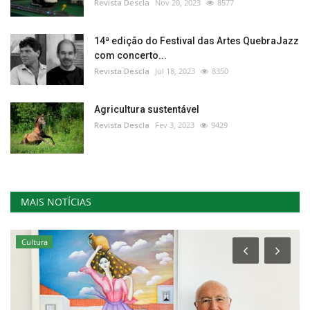
Revista Descla
Nov 20, 2023
8577
14ª edição do Festival das Artes QuebraJazz
com concerto...
Revista Descla
Jul 18, 2023
8350
Agricultura sustentável
Revista Descla
Fev 3, 2023
9429
MAIS NOTÍCIAS
Cultura