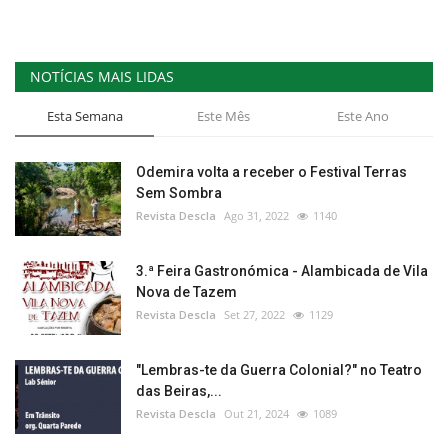
NOTÍCIAS MAIS LIDAS
Esta Semana
Este Mês
Este Ano
Odemira volta a receber o Festival Terras
Sem Sombra
Revista Descla
Ago 31, 2022
1140
3.ª Feira Gastronómica - Alambicada de Vila
Nova de Tazem
Revista Descla
Set 27, 2022
1129
"Lembras-te da Guerra Colonial?" no Teatro
das Beiras,...
Revista Descla
Out 21, 2024
1089