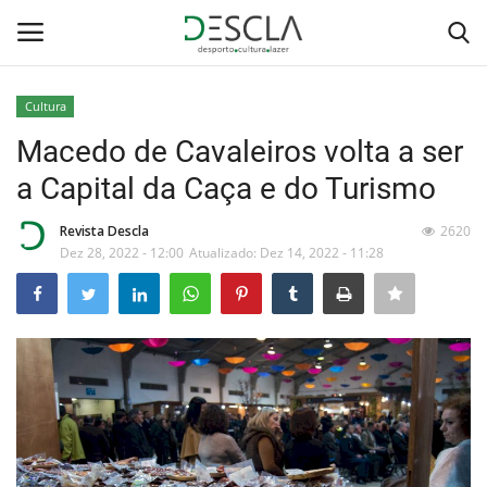
Cultura
Login
Registar
Macedo de Cavaleiros volta a ser
a Capital da Caça e do Turismo
Home
Revista Descla
2620
...by Descla
Dez 28, 2022 - 12:00
Atualizado: Dez 14, 2022 - 11:28
Desporto
Contactos
Sobre Nós
Educação