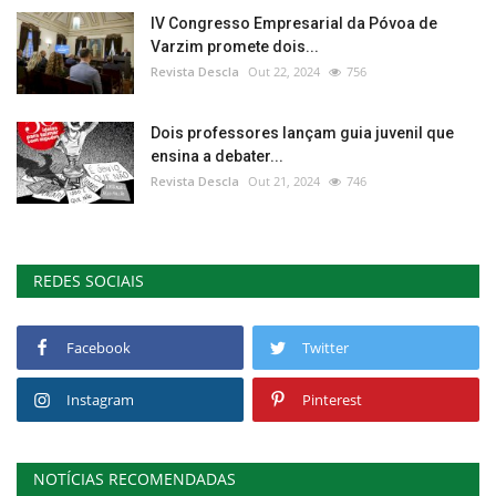
IV Congresso Empresarial da Póvoa de
Varzim promete dois...
Revista Descla
Out 22, 2024
756
Dois professores lançam guia juvenil que
ensina a debater...
Revista Descla
Out 21, 2024
746
REDES SOCIAIS
Facebook
Twitter
Instagram
Pinterest
NOTÍCIAS RECOMENDADAS