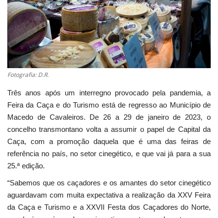
Estatuto Editorial
Saúde
Ficha técnica
Fotografia: D.R.
Cultura
Três anos após um interregno provocado pela pandemia, a
Feira da Caça e do Turismo está de regresso ao Município de
Lazer
Macedo de Cavaleiros. De 26 a 29 de janeiro de 2023, o
concelho transmontano volta a assumir o papel de Capital da
Ambiente
Caça, com a promoção daquela que é uma das feiras de
referência no país, no setor cinegético, e que vai já para a sua
25.ª edição.
“Sabemos que os caçadores e os amantes do setor cinegético
aguardavam com muita expectativa a realização da XXV Feira
da Caça e Turismo e a XXVII Festa dos Caçadores do Norte,