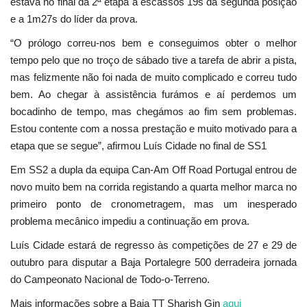
estava no final da 2ª etapa a escassos 19s da segunda posição
e a 1m27s do líder da prova.
“O prólogo correu-nos bem e conseguimos obter o melhor
tempo pelo que no troço de sábado tive a tarefa de abrir a pista,
mas felizmente não foi nada de muito complicado e correu tudo
bem. Ao chegar à assistência furámos e aí perdemos um
bocadinho de tempo, mas chegámos ao fim sem problemas.
Estou contente com a nossa prestação e muito motivado para a
etapa que se segue”, afirmou Luís Cidade no final de SS1
Em SS2 a dupla da equipa Can-Am Off Road Portugal entrou de
novo muito bem na corrida registando a quarta melhor marca no
primeiro ponto de cronometragem, mas um inesperado
problema mecânico impediu a continuação em prova.
Luís Cidade estará de regresso às competições de 27 e 29 de
outubro para disputar a Baja Portalegre 500 derradeira jornada
do Campeonato Nacional de Todo-o-Terreno.
Mais informações sobre a Baja TT Sharish Gin
aqui