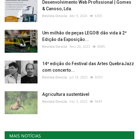
Desenvolvimento Web Profissional | Gomes
& Canoso, Lda.
Revista Descla
Abr 9, 2024
6305
Um milhão de peças LEGO® dão vida à 2ª
Edição da Exposição...
Revista Descla
Nov 20, 2023
8585
14ª edição do Festival das Artes QuebraJazz
com concerto...
Revista Descla
Jul 18, 2023
8353
Agricultura sustentável
Revista Descla
Fev 3, 2023
9443
MAIS NOTÍCIAS