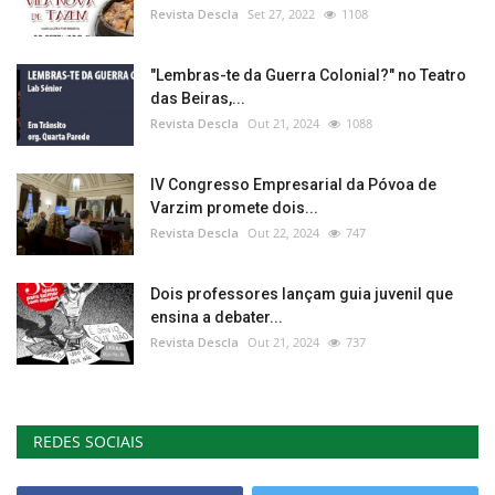
Revista Descla
Set 27, 2022
1108
"Lembras-te da Guerra Colonial?" no Teatro
das Beiras,...
Revista Descla
Out 21, 2024
1088
IV Congresso Empresarial da Póvoa de
Varzim promete dois...
Revista Descla
Out 22, 2024
747
Dois professores lançam guia juvenil que
ensina a debater...
Revista Descla
Out 21, 2024
737
REDES SOCIAIS