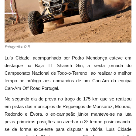
Estatuto Editorial
Saúde
Ficha técnica
Fotografia: D.R.
Cultura
Luís Cidade, acompanhado por Pedro Mendonça esteve em
destaque na Baja TT Sharish Gin, a sexta jornada do
Lazer
Campeonato Nacional de Todo-o-Terreno ao realizar o melhor
tempo no prólogo aos comandos de um Can-Am da equipa
Ambiente
Can-Am Off Road Portugal.
No segundo dia de prova no troço de 175 km que se realizou
em pistas dos municípios de Reguengos de Monsaraz, Mourão,
Redondo e Évora, o ex-campeão júnior manteve-se na luta
pelas primeiras posições ao averbar o 3º tempo posicionando-
se de forma excelente para disputar a vitória. Luís Cidade