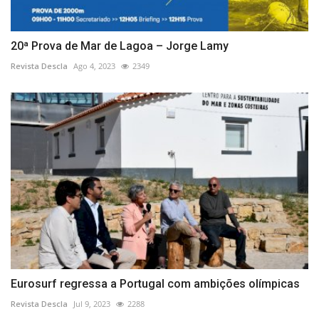
20ª Prova de Mar de Lagoa – Jorge Lamy
Revista Descla
Ago 4, 2023
2349
Eurosurf regressa a Portugal com ambições olímpicas
Revista Descla
Jul 9, 2023
2288