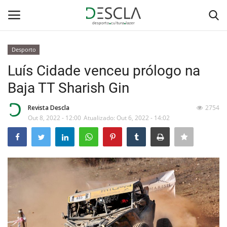
Desporto
Login
Registar
Luís Cidade venceu prólogo na
Baja TT Sharish Gin
Home
Revista Descla
2754
...by Descla
Out 8, 2022 - 12:00
Atualizado: Out 6, 2022 - 14:02
Desporto
Contactos
Sobre Nós
Educação