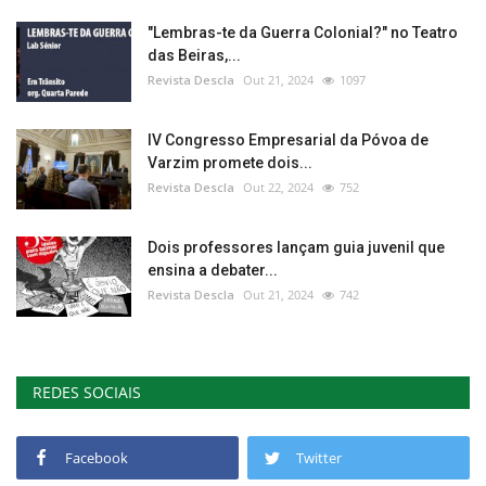
"Lembras-te da Guerra Colonial?" no Teatro
das Beiras,...
Revista Descla
Out 21, 2024
1097
IV Congresso Empresarial da Póvoa de
Varzim promete dois...
Revista Descla
Out 22, 2024
752
Dois professores lançam guia juvenil que
ensina a debater...
Revista Descla
Out 21, 2024
742
REDES SOCIAIS
Facebook
Twitter