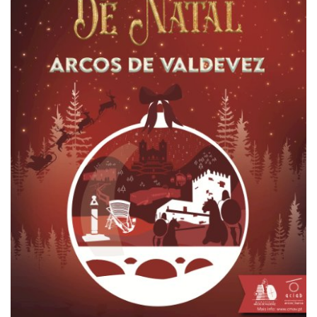
Estatuto Editorial
Saúde
Ficha técnica
Cultura
Lazer
Ambiente