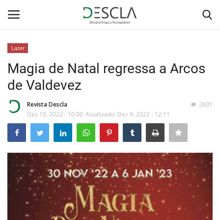
Lazer
Login
Registar
Magia de Natal regressa a Arcos
de Valdevez
Home
Revista Descla
2601
...by Descla
Dez 10, 2022 - 10:00
Atualizado: Dez 9, 2022 - 12:11
Desporto
Contactos
Sobre Nós
Educação