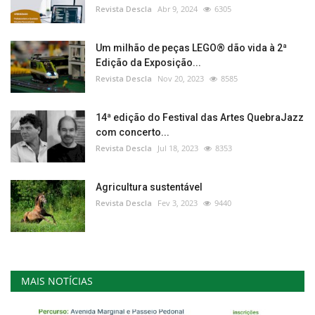
Revista Descla
Abr 9, 2024
6305
Um milhão de peças LEGO® dão vida à 2ª
Edição da Exposição...
Revista Descla
Nov 20, 2023
8585
14ª edição do Festival das Artes QuebraJazz
com concerto...
Revista Descla
Jul 18, 2023
8353
Agricultura sustentável
Revista Descla
Fev 3, 2023
9440
MAIS NOTÍCIAS