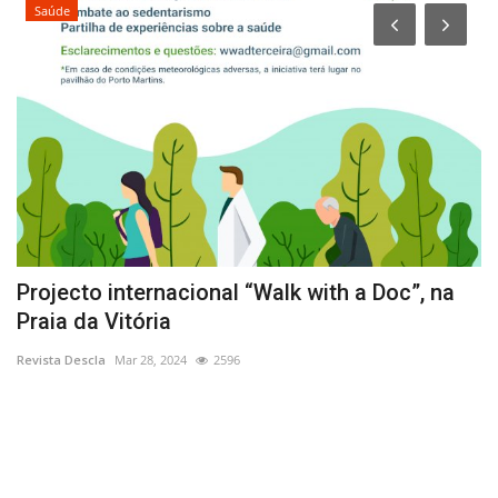
Saúde
ma
Projecto internacional “Walk with a Doc”, na
M
Praia da Vitória
m
Revista Descla
Mar 28, 2024
2596
Re