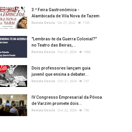
3.ª Feira Gastronómica -
Alambicada de Vila Nova de Tazem
Revista Descla
Set 27, 2022
1105
"Lembras-te da Guerra Colonial?"
no Teatro das Beiras,...
Revista Descla
Out 21, 2024
1082
Dois professores lançam guia
juvenil que ensina a debater...
Revista Descla
Out 21, 2024
737
IV Congresso Empresarial da Póvoa
de Varzim promete dois...
Revista Descla
Out 22, 2024
736