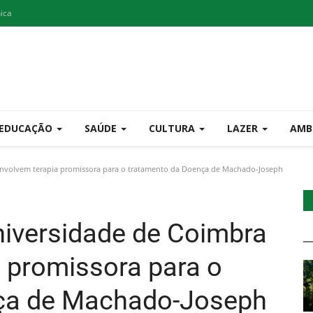
nica
EDUCAÇÃO
SAÚDE
CULTURA
LAZER
AMB
envolvem terapia promissora para o tratamento da Doença de Machado-Joseph
niversidade de Coimbra
 promissora para o
ça de Machado-Joseph