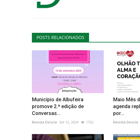
POSTS RELACIONADOS
Município de Albufeira
Maio Mês 
promove 2.ª edição de
agenda repl
Conversas...
por...
Revista Descla
Set 12, 2024
1762
Revista Descla