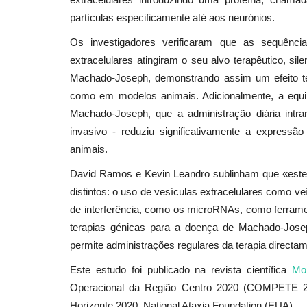
partículas especificamente até aos neurónios.
Os investigadores verificaram que as sequência
Lazer
extracelulares atingiram o seu alvo terapêutico, s
Machado-Joseph, demonstrando assim um efeito ter
como em modelos animais. Adicionalmente, a equi
Machado-Joseph, que a administração diária intr
invasivo - reduziu significativamente a express
animais.
David Ramos e Kevin Leandro sublinham que «este e
distintos: o uso de vesículas extracelulares como ve
16º Grande Prémio da Arrábid
de interferência, como os microRNAs, como ferrame
inscrições abertas
terapias génicas para a doença de Machado-Josep
permite administrações regulares da terapia directa
Revista Descla
Fev 12, 2024
2017
Este estudo foi publicado na revista científica
Mo
Operacional da Região Centro 2020 (COMPETE 20
Horizonte 2020, National Ataxia Foundation (EUA).