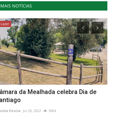
MAIS NOTÍCIAS
Lazer
Cultura
âmara da Mealhada celebra Dia de
Município 
antiago
exposição f
vista Descla
Jul 20, 2022
3064
Revista Descla
Fe