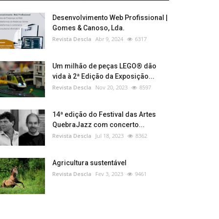
Desenvolvimento Web Profissional |
Gomes & Canoso, Lda.
Revista Descla
Abr 9, 2024
6317
Um milhão de peças LEGO® dão
vida à 2ª Edição da Exposição...
Revista Descla
Nov 20, 2023
8597
14ª edição do Festival das Artes
QuebraJazz com concerto...
Revista Descla
Jul 18, 2023
8362
Agricultura sustentável
Revista Descla
Fev 3, 2023
9461