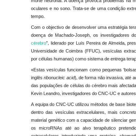
morte neuronal. A doença provoca problemas na mar
oculares e no sono. Trata-se de uma condição ext
tempo.
Com o
objectivo de desenvolver u
ma
estratégia te
doença de Machado-Joseph, os investigadores do
cérebro
”, liderado por Luís Pereira de Almeida, 
Universidade de Coimbra (FFUC)
, vesículas extra
por células humanas) como sistema de entrega terap
«Estas vesículas funcionam como pequenas ‘bolsas
inglês
ribonucleic acid
), de forma não invasiva, até 
das populações de células do cérebro mais afecta
Kevin Leandro, investigadores do CNC-UC e autores
A equipa do CNC-UC utilizou métodos de base biotec
dentro das vesículas extracelulares, mais concre
material genético com a capacidade de silenciar ge
os microRNAs até ao alvo terapêutico pretendid
extracelulares introduzindo uma proteína, cham