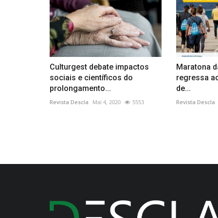
Culturgest debate impactos
Maratona d
sociais e científicos do
regressa ao
prolongamento...
de...
Revista Descla
Mai 4, 2020
5553
Revista Descla