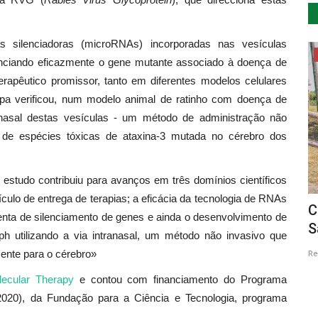
s silenciadoras (microRNAs) incorporadas nas vesículas
Desporto
ilenciando eficazmente o gene mutante associado à doença de
apêutico promissor, tanto em diferentes modelos celulares
pa verificou, num modelo animal de ratinho com doença de
anasal destas vesículas - um método de administração não
ão de espécies tóxicas de ataxina-3 mutada no cérebro dos
studo contribuiu para avanços em três domínios científicos
ículo de entrega de terapias; a eficácia da tecnologia de RNAs
a com
Troféu YAMAHA regressa a Évora para
C
nta de silenciamento de genes e ainda o desenvolvimento de
derradeira jornada...
S
h utilizando a via intranasal, um método não invasivo que
mente para o cérebro»
Revista Descla
Out 15, 2022
2791
Re
lecular Therapy
e contou com financiamento do Programa
20), da Fundação para a Ciência e Tecnologia, programa