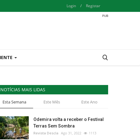
Login
/
Registar
IENTE
NOTÍCIAS MAIS LIDAS
Esta Semana
Este Mês
Este Ano
Odemira volta a receber o Festival
Terras Sem Sombra
Revista Descla
Ago 31, 2022
1113