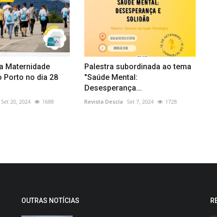
a Maternidade
Palestra subordinada ao tema
 Porto no dia 28
"Saúde Mental:
Desesperança...
Set 20, 2024
1688
Revista Descla
Set 7, 2024
1728
OUTRAS NOTÍCIAS
R