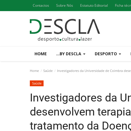
Contactos
Sobre Nós
Estatuto Editorial
Ficha téc
HOME
...BY DESCLA
DESPORTO
Home
Saúde
Investigadores da Universidade de Coimbra des
Saúde
Investigadores da U
desenvolvem terapia
tratamento da Doen