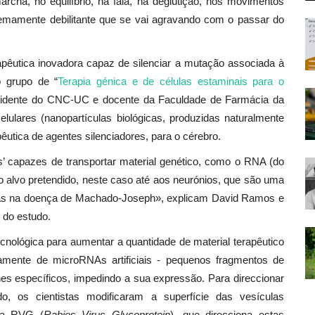
cha, no equilíbrio, na fala, na deglutição, nos movimentos
remamente debilitante que se vai agravando com o passar do
rapêutica inovadora capaz de silenciar a mutação associada à
 grupo de “
Terapia génica e de células estaminais para o
presidente do CNC-UC e docente da Faculdade de Farmácia da
celulares (nanopartículas biológicas, produzidas naturalmente
êutica de
agentes silenciadores, para o cérebro.
’ capazes de transportar material genético, como o RNA (do
ao alvo pretendido, neste caso até aos neurónios, que são uma
das na doença de Machado-Joseph»,
explicam David Ramos e
 do estudo.
nológica para aumentar a quantidade de material terapêutico
tamente de microRNAs artificiais - pequenos fragmentos de
nes específicos, impedindo a sua expressão. Para direccionar
o, os cientistas modificaram a superfície das vesículas
ada RVG (
Rabies Virus Glycoprotein
), que direcciona estas