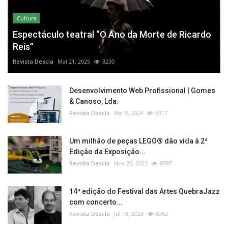
Cultura
Espectáculo teatral “O Ano da Morte de Ricardo
Reis”
Revista Descla
Mai 21, 2025
3230
Desenvolvimento Web Profissional | Gomes
& Canoso, Lda.
Revista Descla
Abr 9, 2024
6317
Um milhão de peças LEGO® dão vida à 2ª
Edição da Exposição...
Revista Descla
Nov 20, 2023
8597
14ª edição do Festival das Artes QuebraJazz
com concerto...
Revista Descla
Jul 18, 2023
8362