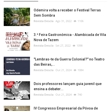
Odemira volta a receber o Festival Terras
Sem Sombra
Revista Descla
Ago 31, 2022
1106
3.ª Feira Gastronómica - Alambicada de Vila
Nova de Tazem
Revista Descla
Set 27, 2022
1098
"Lembras-te da Guerra Colonial?" no Teatro
das Beiras,...
Revista Descla
Out 21, 2024
1084
Dois professores lançam guia juvenil que
ensina a debater...
Revista Descla
Out 21, 2024
740
IV Congresso Empresarial da Póvoa de