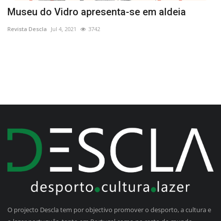
Museu do Vidro apresenta-se em aldeia
M
u
Revista Descla
Jul 4, 2021
3742
Re
O projecto Descla tem por objectivo promover o desporto, a cultura e