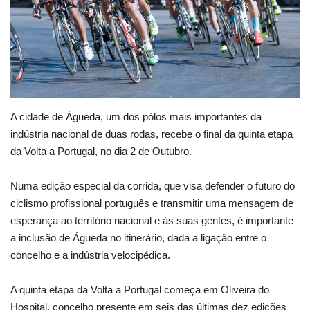
Estatuto Editorial
Saúde
Ficha técnica
A cidade de Águeda, um dos pólos mais importantes da
Cultura
indústria nacional de duas rodas, recebe o final da quinta etapa
da Volta a Portugal, no dia 2 de Outubro.
Lazer
Numa edição especial da corrida, que visa defender o futuro do
Ambiente
ciclismo profissional português e transmitir uma mensagem de
esperança ao território nacional e às suas gentes, é importante
a inclusão de Águeda no itinerário, dada a ligação entre o
concelho e a indústria velocipédica.
A quinta etapa da Volta a Portugal começa em Oliveira do
Hospital, concelho presente em seis das últimas dez edições