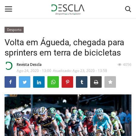
Desporto
Login
Registar
Volta em Águeda, chegada para
sprinters em terra de bicicletas
Home
Revista Descla
4056
...by Descla
Ago 24, 2020 - 13:00
Atualizado: Ago 23, 2020 - 13:58
Desporto
Contactos
Sobre Nós
Educação