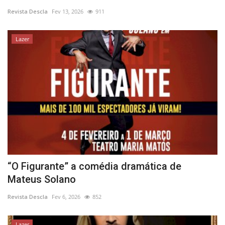
Revista Descla
Fev 13, 2026
911
Estatuto Editorial
Lazer
Saúde
Ficha técnica
Cultura
Lazer
Ambiente
“O Figurante” a comédia dramática de
Mateus Solano
Revista Descla
Fev 6, 2026
852
Lazer