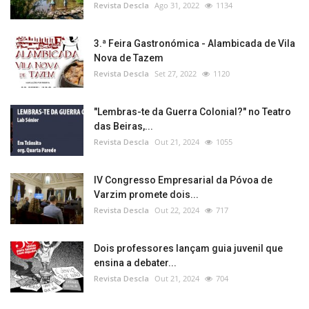
Revista Descla
Ago 31, 2022
1134
3.ª Feira Gastronómica - Alambicada de Vila
Nova de Tazem
Revista Descla
Set 27, 2022
1120
"Lembras-te da Guerra Colonial?" no Teatro
das Beiras,...
Revista Descla
Out 21, 2024
1055
IV Congresso Empresarial da Póvoa de
Varzim promete dois...
Revista Descla
Out 22, 2024
717
Dois professores lançam guia juvenil que
ensina a debater...
Revista Descla
Out 21, 2024
704