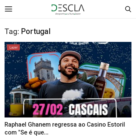
Tag:
Portugal
Login
Registar
Lazer
Home
...by Descla
Desporto
Contactos
Sobre Nós
Raphael Ghanem regressa ao Casino Estoril
Educação
com "Se é que...