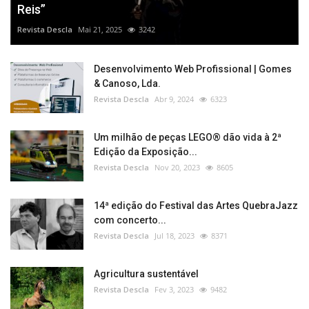
Reis”
Revista Descla
Mai 21, 2025
3242
Desenvolvimento Web Profissional | Gomes
& Canoso, Lda.
Revista Descla
Abr 9, 2024
6323
Um milhão de peças LEGO® dão vida à 2ª
Edição da Exposição...
Revista Descla
Nov 20, 2023
8605
14ª edição do Festival das Artes QuebraJazz
com concerto...
Revista Descla
Jul 18, 2023
8371
Agricultura sustentável
Revista Descla
Fev 3, 2023
9482