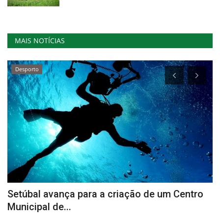
MAIS NOTÍCIAS
Desporto
Setúbal avança para a criação de um Centro
E
Municipal de...
u