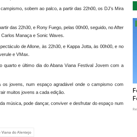
o campismo, sobem ao palco, a partir das 22h00, os DJ’s Mira
Desporto
rtir das 22h30, e Rony Fuego, pelas 00h00, seguido, no After
de Carlos Manaça e Sonic Waves.
espectáculo de Allone, às 22h30, e Kappa Jotta, às 00h00, e no
Overule e VMax.
o quarto e último dia do Abana Viana Festival Jovem com a
ara os jovens, num espaço agradável onde o campismo com
eira
“Race Nature Albufeira’23” tem já 500
F
rair muitos jovens a cada edição.
atletas e vai contar...
F
r da música, pode dançar, conviver e desfrutar do espaço num
Revista Descla
Jan 26, 2023
2360
Re
 Viana do Alentejo