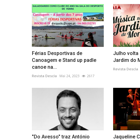
Férias Desportivas de
Julho volta
Canoagem e Stand up padle
Jardim do 
canoe na...
Revista Descla
Revista Descla
Mai 24, 2023
2617
"Do Avesso" traz António
Jaqueline C