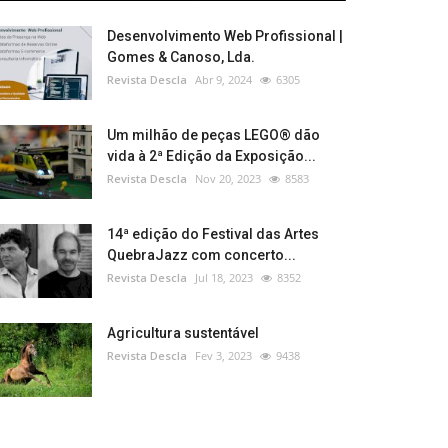
Desenvolvimento Web Profissional |
Gomes & Canoso, Lda.
Revista Descla
Abr 9, 2024
6305
Um milhão de peças LEGO® dão
vida à 2ª Edição da Exposição...
Revista Descla
Nov 20, 2023
8583
14ª edição do Festival das Artes
QuebraJazz com concerto...
Revista Descla
Jul 18, 2023
8352
Agricultura sustentável
Revista Descla
Fev 3, 2023
9438