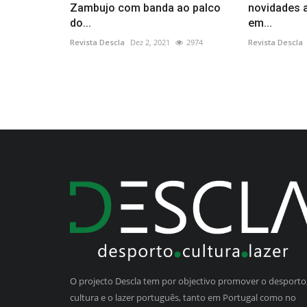
Zambujo com banda ao palco
novidades a
do...
em...
Revista Descla
Dez 2, 2021
2974
Revista Descla
O projecto Descla tem por objectivo promover o desporto,
cultura e o lazer português, tanto em Portugal como no