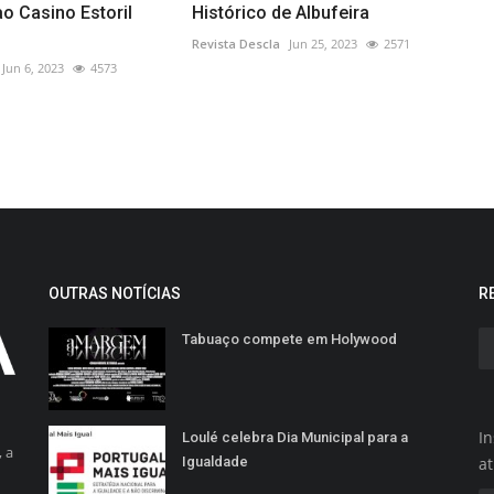
o Casino Estoril
Histórico de Albufeira
Revista Descla
Jun 25, 2023
2571
Jun 6, 2023
4573
OUTRAS NOTÍCIAS
R
Tabuaço compete em Holywood
In
Loulé celebra Dia Municipal para a
 a
Igualdade
a