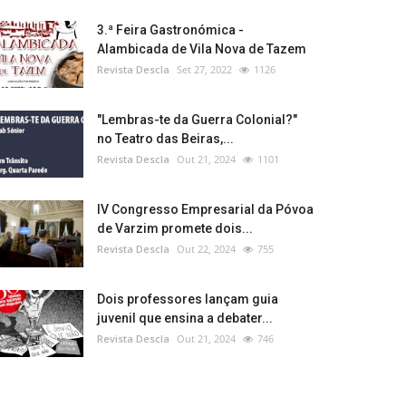
3.ª Feira Gastronómica -
Alambicada de Vila Nova de Tazem
Revista Descla
Set 27, 2022
1126
"Lembras-te da Guerra Colonial?"
no Teatro das Beiras,...
Revista Descla
Out 21, 2024
1101
IV Congresso Empresarial da Póvoa
de Varzim promete dois...
Revista Descla
Out 22, 2024
755
Dois professores lançam guia
juvenil que ensina a debater...
Revista Descla
Out 21, 2024
746