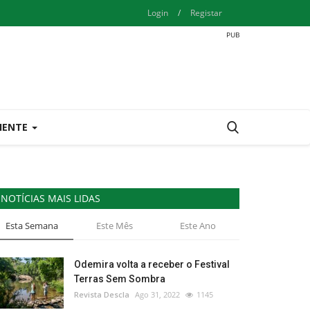
Login
/
Registar
IENTE
NOTÍCIAS MAIS LIDAS
Esta Semana
Este Mês
Este Ano
Odemira volta a receber o Festival
Terras Sem Sombra
Revista Descla
Ago 31, 2022
1145