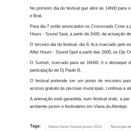
No primeiro dia do festival que abre às 14h00 para 
e Brat.
Desporto
Para dia 7 estão anunciados os Crossroads Crew a pa
Hours - Sound Spot, a partir da 1h00, da actuação 
O terceiro dia do festival, dia 8, fica marcado pelo 
After Hours - Sound Spot a partir das 2h00, os Djs 
O Sunset, marcado para as 16h00, é o destaque d
participação do Dj Paulo B.
O festival pretende ser um ponto de encontro p
Italiano e francesa vencem terc
acesso gratuito às piscinas municipais, continua a at
etapa da Taça do Mundo...
A animação está garantida, num festival onde, a pa
Revista Descla
Mai 31, 2023
2168
ambiente jovem e festivaleiro em Viana do Alentejo.
Tags:
Abana Viana Festival Jovem 2023
Município de