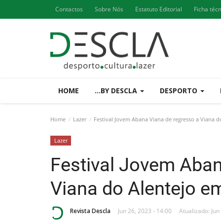
Contactos
Sobre Nós
Estatuto Editorial
Ficha téc
HOME
...BY DESCLA
DESPORTO
Home
Lazer
Festival Jovem Abana Viana de regresso a Viana d
Lazer
Festival Jovem Aban
Viana do Alentejo e
Revista Descla
Jun 26, 2023 - 14:00
Atualizado: Jun