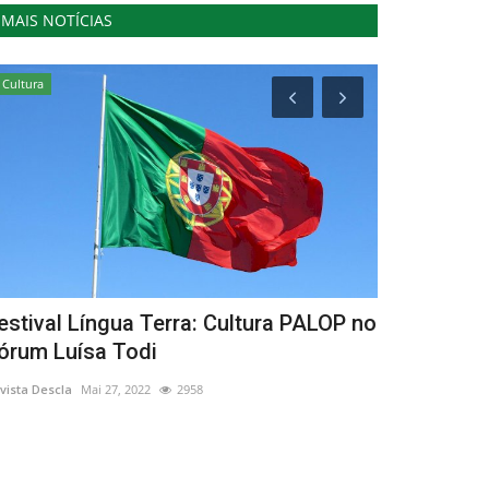
MAIS NOTÍCIAS
Cultura
Desporto
estival Língua Terra: Cultura PALOP no
Corrida da
órum Luísa Todi
Selecção d
vista Descla
Mai 27, 2022
2958
Revista Descla
Ma