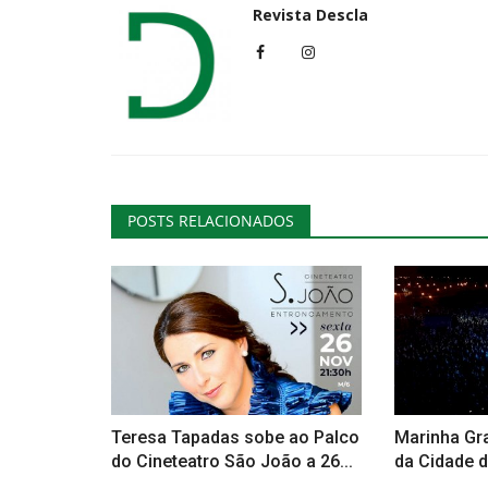
Revista Descla
Cultura
POSTS RELACIONADOS
Silveiro classificado como ‘Ald
Portugal’ - Candidatura...
Revista Descla
Set 14, 2023
1943
Teresa Tapadas sobe ao Palco
Marinha Gr
do Cineteatro São João a 26...
da Cidade d