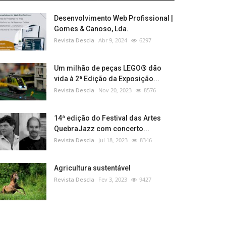
Desenvolvimento Web Profissional |
Gomes & Canoso, Lda.
Revista Descla
Abr 9, 2024
6297
Um milhão de peças LEGO® dão
vida à 2ª Edição da Exposição...
Revista Descla
Nov 20, 2023
8576
14ª edição do Festival das Artes
QuebraJazz com concerto...
Revista Descla
Jul 18, 2023
8346
Agricultura sustentável
Revista Descla
Fev 3, 2023
9427