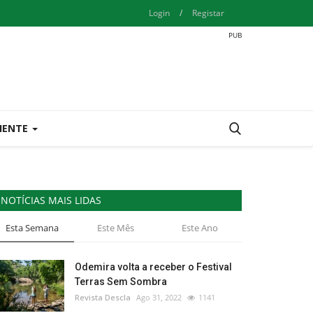
Login
/
Registar
IENTE
NOTÍCIAS MAIS LIDAS
Esta Semana
Este Mês
Este Ano
Odemira volta a receber o Festival
Terras Sem Sombra
Revista Descla
Ago 31, 2022
1141