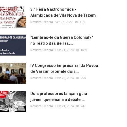
3.ª Feira Gastronómica -
Alambicada de Vila Nova de Tazem
Revista Descla
Set 27, 2022
1130
"Lembras-te da Guerra Colonial?"
no Teatro das Beiras,...
Revista Descla
Out 21, 2024
1094
IV Congresso Empresarial da Póvoa
de Varzim promete dois...
Revista Descla
Out 22, 2024
758
Dois professores lançam guia
juvenil que ensina a debater...
Revista Descla
Out 21, 2024
747