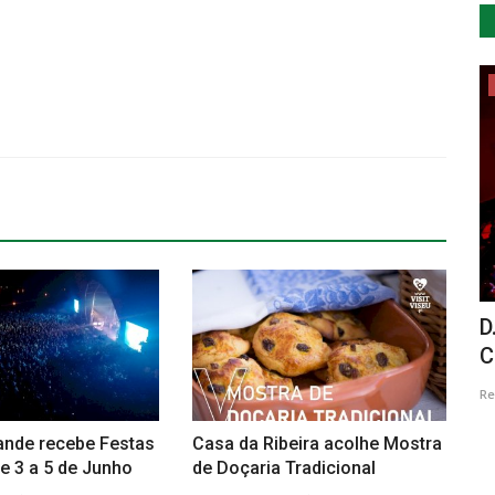
Cultura
eia de
“Hermenegildo Capelo, naturalista”:
D
exposição prolongada...
C
Revista Descla
Jan 14, 2022
2952
Re
ande recebe Festas
Casa da Ribeira acolhe Mostra
e 3 a 5 de Junho
de Doçaria Tradicional