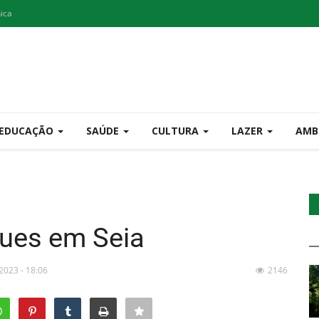
nica
EDUCAÇÃO
SAÚDE
CULTURA
LAZER
AMB
lues em Seia
 2023 - 18:06
2146