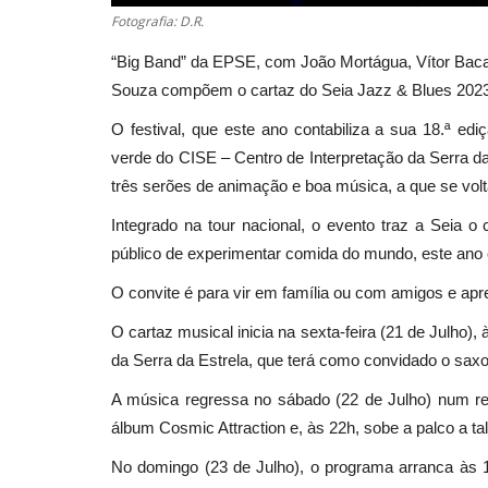
Fotografia: D.R.
“Big Band” da EPSE, com João Mortágua, Vítor Bacal
Souza compõem o cartaz do Seia Jazz & Blues 2023, 
O festival, que este ano contabiliza a sua 18.ª edi
verde do CISE – Centro de Interpretação da Serra 
três serões de animação e boa música, a que se vol
Integrado na tour nacional, o evento traz a Seia o
público de experimentar comida do mundo, este ano
O convite é para vir em família ou com amigos e apr
O cartaz musical inicia na sexta-feira (21 de Julho),
da Serra da Estrela, que terá como convidado o sax
A música regressa no sábado (22 de Julho) num reg
álbum Cosmic Attraction e, às 22h, sobe a palco a t
No domingo (23 de Julho), o programa arranca às 