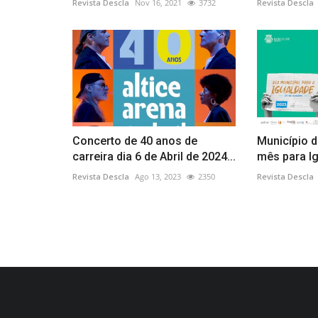
Revista Descla
Nov 16, 2021
3732
Revista Descla
Concerto de 40 anos de
Município d
carreira dia 6 de Abril de 2024...
mês para I
Revista Descla
Ago 13, 2023
2350
Revista Descla