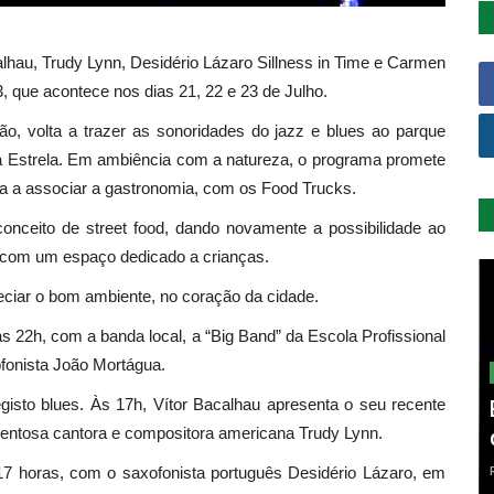
hau, Trudy Lynn, Desidério Lázaro Sillness in Time e Carmen
que acontece nos dias 21, 22 e 23 de Julho.
ção, volta a trazer as sonoridades do jazz e blues ao parque
da Estrela. Em ambiência com a natureza, o programa promete
ta a associar a gastronomia, com os Food Trucks.
 conceito de street food, dando novamente a possibilidade ao
 com um espaço dedicado a crianças.
eciar o bom ambiente, no coração da cidade.
 às 22h, com a banda local, a “Big Band” da Escola Profissional
ofonista João Mortágua.
isto blues. Às 17h, Vítor Bacalhau apresenta o seu recente
alentosa cantora e compositora americana Trudy Lynn.
17 horas, com o saxofonista português Desidério Lázaro, em