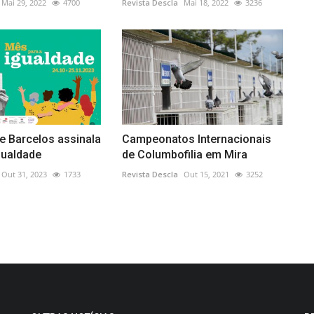
Mai 29, 2022
4700
Revista Descla
Mai 18, 2022
3236
e Barcelos assinala
Campeonatos Internacionais
gualdade
de Columbofilia em Mira
Out 31, 2023
1733
Revista Descla
Out 15, 2021
3252