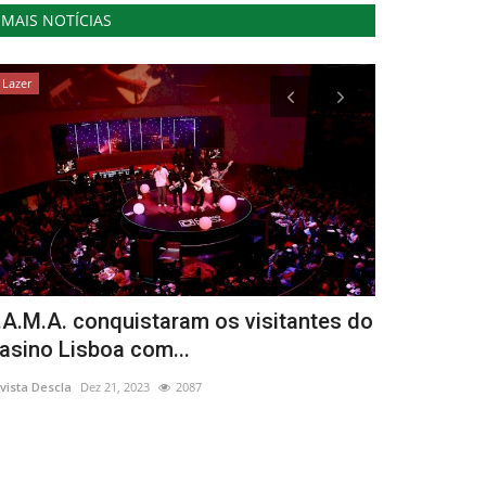
MAIS NOTÍCIAS
Lazer
Cultura
.A.M.A. conquistaram os visitantes do
Biblioteca 
asino Lisboa com...
apresenta d
vista Descla
Dez 21, 2023
2087
Revista Descla
Ou