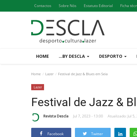
Contactos
Sobre Nós
Estatuto Editorial
Ficha téc
HOME
...BY DESCLA
DESPORTO
Home
Lazer
Festival de Jazz & Blues em Seia
Lazer
Festival de Jazz & B
Revista Descla
Jul 7, 2023 - 13:00
Atualizado: Jul 5,
Facebook
Twitter