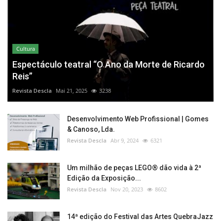
Cultura
Espectáculo teatral “O Ano da Morte de Ricardo
Reis”
Revista Descla
Mai 21, 2025
3238
Desenvolvimento Web Profissional | Gomes
& Canoso, Lda.
Revista Descla
Abr 9, 2024
6321
Um milhão de peças LEGO® dão vida à 2ª
Edição da Exposição...
Revista Descla
Nov 20, 2023
8602
14ª edição do Festival das Artes QuebraJazz