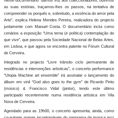
Neste documentário “damos voz aos coleccionadores, ouvimos
as suas estórias, traçamos-lhes os passos, na tentativa de
compreender os porquês e, sobretudo, a essência do amor pela
Arte”, explica Helena Mendes Pereira, realizadora do projecto
juntamente com Manuel Costa. O documentário inclui como
cenários a exposição “Uma terna (e política) contemplação do
que vive”, que passou pela Sociedade Nacional de Belas Artes,
em Lisboa, e que agora se encontra patente no Fórum Cultural
de Cerveira.
Integrado no projecto “Livre trânsito ciclo permanente de
residências e intervenções artísticas”, o concerto performance
“Utopia Machine art ensemble” irá assinalar o lançamento do
álbum em vinil “God also goes to the gym” de Ricardo Pinto
(músico) & Francisco Vidal (pintor), tendo este último
participado recentemente numa residência artística em Vila
Nova de Cerveira.
Agendado para as 19h00, o concerto apresenta, ainda, como
co-autores nomes incontornáveis do panorama da música jazz