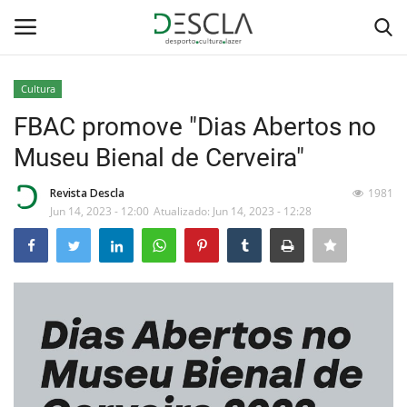
Cultura
Login
Registar
FBAC promove "Dias Abertos no
Museu Bienal de Cerveira"
Home
Revista Descla
1981
...by Descla
Jun 14, 2023 - 12:00
Atualizado: Jun 14, 2023 - 12:28
Desporto
Contactos
Sobre Nós
Educação