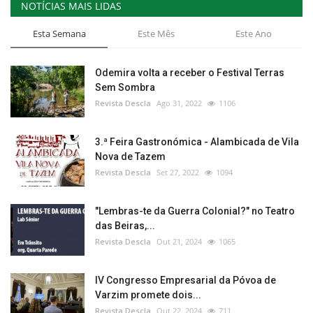
NOTÍCIAS MAIS LIDAS
Esta Semana
Este Mês
Este Ano
Odemira volta a receber o Festival Terras
Sem Sombra
Revista Descla
Ago 31, 2022
1106
3.ª Feira Gastronómica - Alambicada de Vila
Nova de Tazem
Revista Descla
Set 27, 2022
1094
"Lembras-te da Guerra Colonial?" no Teatro
das Beiras,...
Revista Descla
Out 21, 2024
1065
IV Congresso Empresarial da Póvoa de
Varzim promete dois...
Revista Descla
Out 22, 2024
711