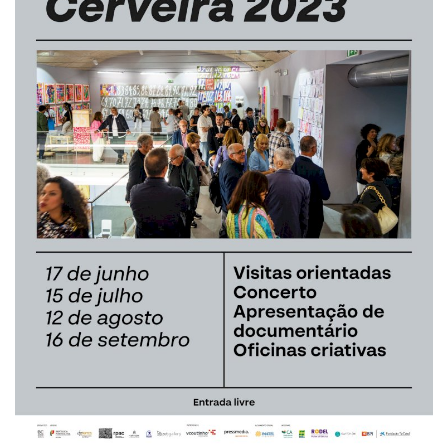
Estatuto Editorial
Saúde
Ficha técnica
Cultura
Lazer
Ambiente