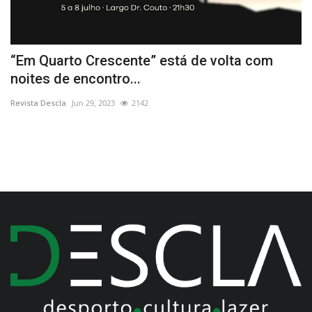
“Em Quarto Crescente” está de volta com
I
noites de encontro...
f
Revista Descla
Jun 29, 2023
2142
Re