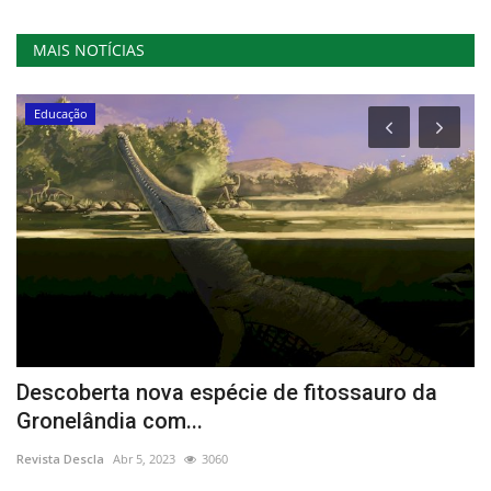
MAIS NOTÍCIAS
Educação
o
Descoberta nova espécie de fitossauro da
«
Gronelândia com...
M
Revista Descla
Abr 5, 2023
3060
Re