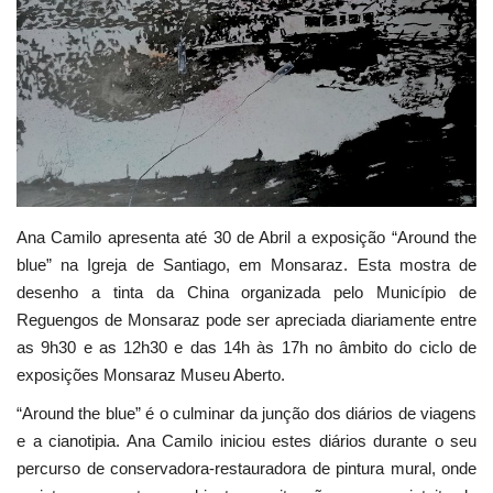
Estatuto Editorial
Saúde
Ficha técnica
Cultura
Ana Camilo apresenta até 30 de Abril a exposição “Around the
Lazer
blue” na Igreja de Santiago, em Monsaraz. Esta mostra de
desenho a tinta da China organizada pelo Município de
Ambiente
Reguengos de Monsaraz pode ser apreciada diariamente entre
as 9h30 e as 12h30 e das 14h às 17h no âmbito do ciclo de
exposições Monsaraz Museu Aberto.
“Around the blue” é o culminar da junção dos diários de viagens
e a cianotipia. Ana Camilo iniciou estes diários durante o seu
percurso de conservadora-restauradora de pintura mural, onde