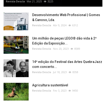
Revista Descla
Mai 21, 2025
3225
Desenvolvimento Web Profissional | Gomes
& Canoso, Lda.
Revista Descla
Abr 9, 2024
6312
Um milhão de peças LEGO® dão vida à 2ª
Edição da Exposição...
Revista Descla
Nov 20, 2023
8589
14ª edição do Festival das Artes QuebraJazz
com concerto...
Revista Descla
Jul 18, 2023
8358
Agricultura sustentável
Revista Descla
Fev 3, 2023
9450