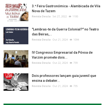
3.ª Feira Gastronómica - Alambicada de Vila
Nova de Tazem
Revista Descla
Set 27, 2022
1100
"Lembras-te da Guerra Colonial?" no Teatro
das Beiras,...
Revista Descla
Out 21, 2024
1094
IV Congresso Empresarial da Póvoa de
Varzim promete dois...
Revista Descla
Out 22, 2024
739
Dois professores lançam guia juvenil que
ensina a debater...
Revista Descla
Out 21, 2024
735