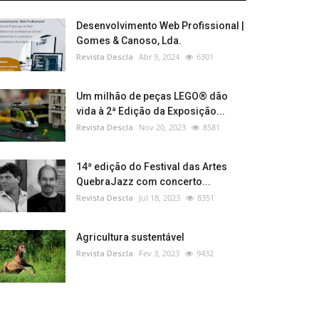
Desenvolvimento Web Profissional |
Gomes & Canoso, Lda.
Revista Descla
Abr 9, 2024
6301
Um milhão de peças LEGO® dão
vida à 2ª Edição da Exposição...
Revista Descla
Nov 20, 2023
8581
14ª edição do Festival das Artes
QuebraJazz com concerto...
Revista Descla
Jul 18, 2023
8351
Agricultura sustentável
Revista Descla
Fev 3, 2023
9432