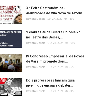
3.ª Feira Gastronómica -
Alambicada de Vila Nova de Tazem
Revista Descla
Set 27, 2022
1130
"Lembras-te da Guerra Colonial?"
no Teatro das Beiras,...
Revista Descla
Out 21, 2024
1095
IV Congresso Empresarial da Póvoa
de Varzim promete dois...
Revista Descla
Out 22, 2024
755
Dois professores lançam guia
juvenil que ensina a debater...
Revista Descla
Out 21, 2024
745