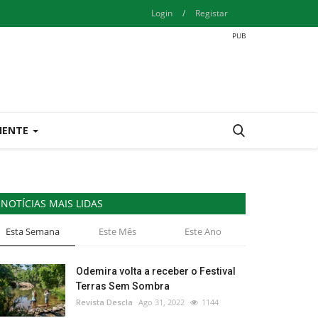
Login
/
Registar
IENTE
NOTÍCIAS MAIS LIDAS
Esta Semana
Este Mês
Este Ano
Odemira volta a receber o Festival
Terras Sem Sombra
Revista Descla
Ago 31, 2022
1144