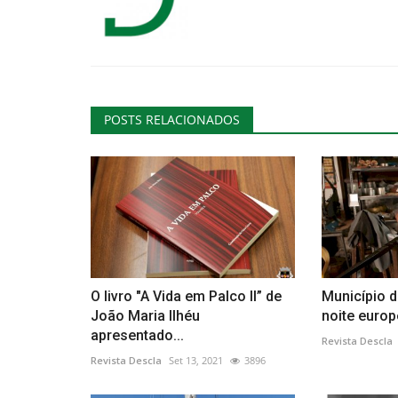
Cultura
POSTS RELACIONADOS
Visitas encenadas ao Museu do
Revista Descla
Jul 5, 2023
2173
O livro "A Vida em Palco II” de
Município d
João Maria Ilhéu
noite europ
apresentado...
Revista Descla
Revista Descla
Set 13, 2021
3896