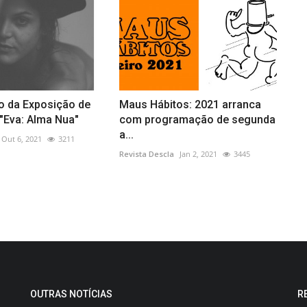
o da Exposição de
Maus Hábitos: 2021 arranca
 "Eva: Alma Nua"
com programação de segunda
a...
Out 6, 2021
3211
Revista Descla
Jan 2, 2021
3445
OUTRAS NOTÍCIAS
R