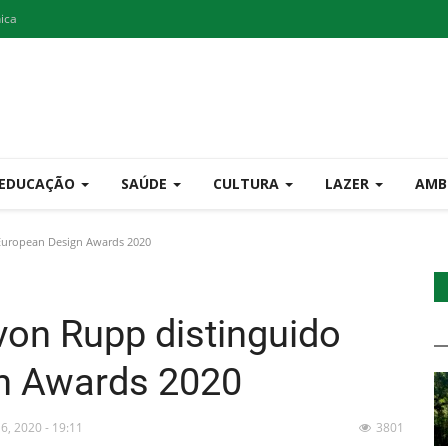
nica
EDUCAÇÃO
SAÚDE
CULTURA
LAZER
AMB
 European Design Awards 2020
von Rupp distinguido
n Awards 2020
 6, 2020 - 19:11
3801