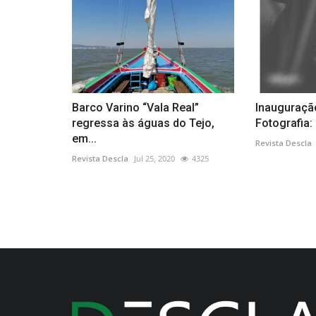
Barco Varino “Vala Real”
Inauguraçã
regressa às águas do Tejo,
Fotografia:
em...
Revista Descla
Revista Descla
Jul 25, 2020
4325