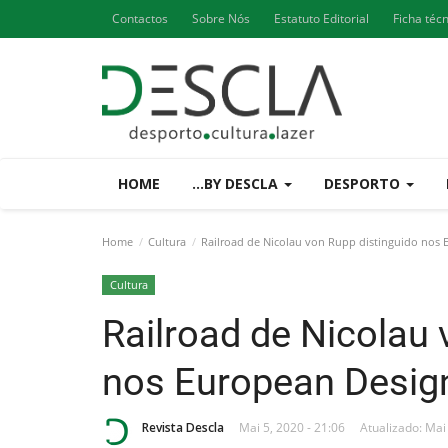
Contactos
Sobre Nós
Estatuto Editorial
Ficha téc
HOME
...BY DESCLA
DESPORTO
Home
Cultura
Railroad de Nicolau von Rupp distinguido nos
Cultura
Railroad de Nicolau 
nos European Desig
Revista Descla
Mai 5, 2020 - 21:06
Atualizado: Mai