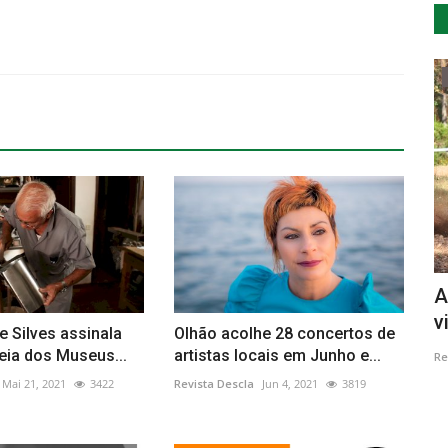
Cultura
 Vidro
Vila de Rei entra em 2023 com Augusto
A
Canário & Amigos...
v
e Silves assinala
Olhão acolhe 28 concertos de
eia dos Museus...
artistas locais em Junho e...
Revista Descla
Dez 26, 2022
2854
Re
Mai 21, 2021
3422
Revista Descla
Jun 4, 2021
3819