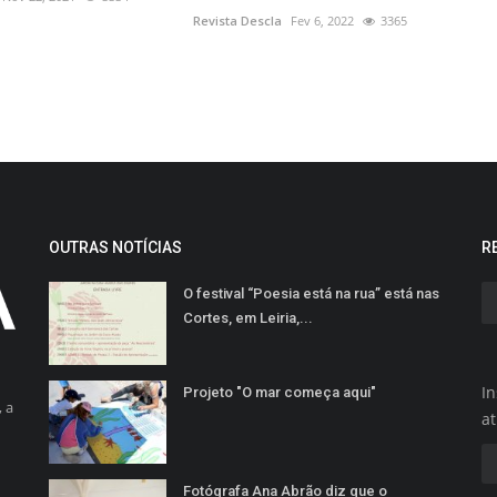
Revista Descla
Fev 6, 2022
3365
OUTRAS NOTÍCIAS
R
O festival “Poesia está na rua” está nas
Cortes, em Leiria,...
In
Projeto "O mar começa aqui"
 a
a
Fotógrafa Ana Abrão diz que o