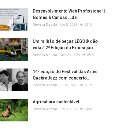
Desenvolvimento Web Profissional |
Gomes & Canoso, Lda.
Revista Descla
Abr 9, 2024
6313
Um milhão de peças LEGO® dão
vida à 2ª Edição da Exposição...
Revista Descla
Nov 20, 2023
8592
14ª edição do Festival das Artes
QuebraJazz com concerto...
Revista Descla
Jul 18, 2023
8358
Agricultura sustentável
Revista Descla
Fev 3, 2023
9450