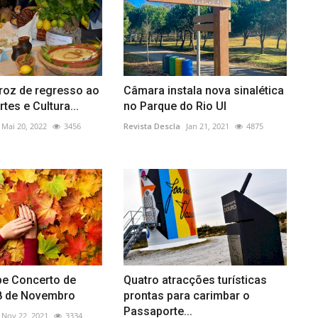
roz de regresso ao
Câmara instala nova sinalética
tes e Cultura...
no Parque do Rio Ul
Mai 20, 2022
3456
Revista Descla
Jan 21, 2021
4875
be Concerto de
Quatro atracções turísticas
8 de Novembro
prontas para carimbar o
Passaporte...
Nov 22, 2021
3334