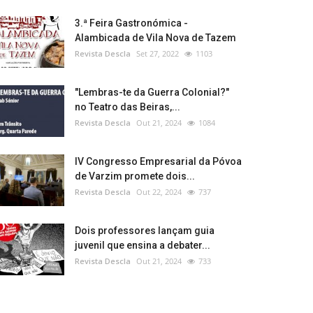
3.ª Feira Gastronómica -
Alambicada de Vila Nova de Tazem
Revista Descla
Set 27, 2022
1103
"Lembras-te da Guerra Colonial?"
no Teatro das Beiras,...
Revista Descla
Out 21, 2024
1084
IV Congresso Empresarial da Póvoa
de Varzim promete dois...
Revista Descla
Out 22, 2024
737
Dois professores lançam guia
juvenil que ensina a debater...
Revista Descla
Out 21, 2024
733