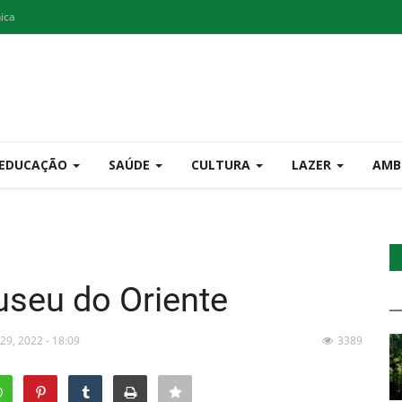
nica
EDUCAÇÃO
SAÚDE
CULTURA
LAZER
AMB
useu do Oriente
 29, 2022 - 18:09
3389