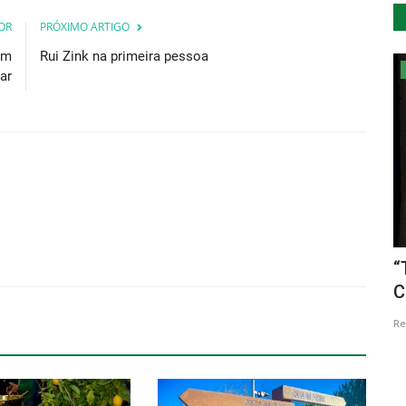
OR
PRÓXIMO ARTIGO
em
Rui Zink na primeira pessoa
Cultura
ar
sões
Desobedoc 2022: Viseu volta a receber
“
cinema insubmisso...
C
Revista Descla
Nov 24, 2022
2366
Re