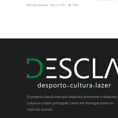
Revista Descla
Nov 9, 2021
3363
O projecto Descla tem por objectivo promover o desporto,
cultura e o lazer português, tanto em Portugal como no
resto do mundo.