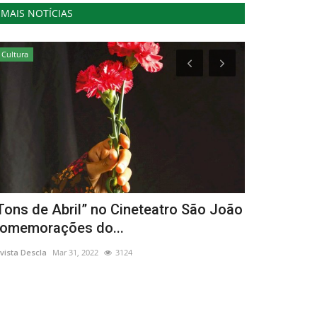
MAIS NOTÍCIAS
Cultura
Desporto
Tons de Abril” no Cineteatro São João
Maria Mart
omemorações do...
omnium fe
vista Descla
Mar 31, 2022
3124
Revista Descla
Ou