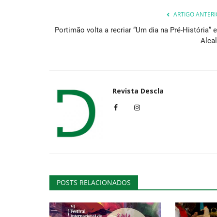
ARTIGO ANTERI
Portimão volta a recriar “Um dia na Pré-História” 
Cultura
Alcal
Revista Descla
Exposição "Estremoz nas Inva
Francesas"
Revista Descla
Out 28, 2022
2413
POSTS RELACIONADOS