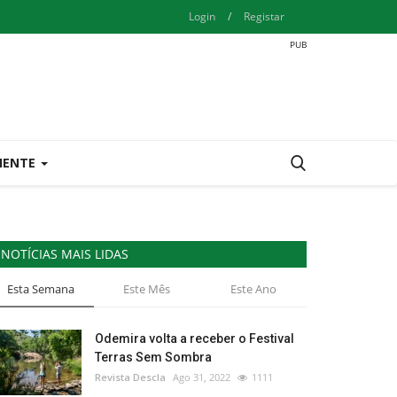
Login
/
Registar
IENTE
NOTÍCIAS MAIS LIDAS
Esta Semana
Este Mês
Este Ano
Odemira volta a receber o Festival
Terras Sem Sombra
Revista Descla
Ago 31, 2022
1111