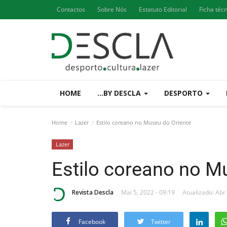
Contactos
Sobre Nós
Estatuto Editorial
Ficha téc
HOME
...BY DESCLA
DESPORTO
Home
Lazer
Estilo coreano no Museu do Oriente
Lazer
Estilo coreano no M
Revista Descla
Mai 5, 2022 - 09:19
Atualizado: Abr
Facebook
Twitter