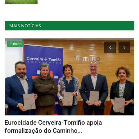
MAIS NOTÍCIAS
Cultura
o
Eurocidade Cerveira-Tomiño apoia
V
formalização do Caminho...
M