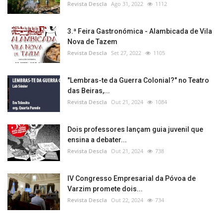
Revista Descla
Ago 31, 2022
1112
3.ª Feira Gastronómica - Alambicada de Vila
Nova de Tazem
Revista Descla
Set 27, 2022
1105
"Lembras-te da Guerra Colonial?" no Teatro
das Beiras,...
Revista Descla
Out 21, 2024
1084
Dois professores lançam guia juvenil que
ensina a debater...
Revista Descla
Out 21, 2024
738
IV Congresso Empresarial da Póvoa de
Varzim promete dois...
Revista Descla
Out 22, 2024
734