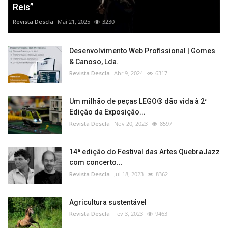
Reis”
Revista Descla
Mai 21, 2025
3230
Desenvolvimento Web Profissional | Gomes
& Canoso, Lda.
Revista Descla
Abr 9, 2024
6317
Um milhão de peças LEGO® dão vida à 2ª
Edição da Exposição...
Revista Descla
Nov 20, 2023
8597
14ª edição do Festival das Artes QuebraJazz
com concerto...
Revista Descla
Jul 18, 2023
8362
Agricultura sustentável
Revista Descla
Fev 3, 2023
9463