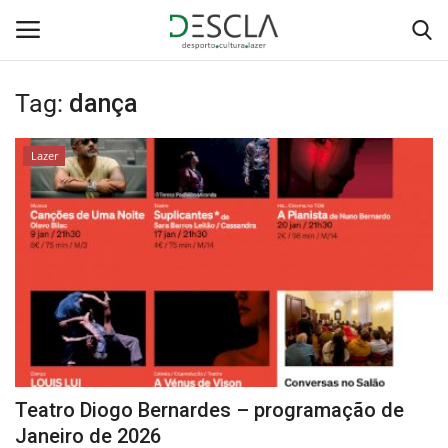
Tag:
dança
Login
Registar
Lazer
Home
...by Descla
Desporto
Contactos
Sobre Nós
Teatro Diogo Bernardes – programação de
Educação
Janeiro de 2026