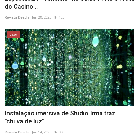
do Casino...
Revista Descla
Jun 20, 2025
1051
Lazer
Instalação imersiva de Studio Irma traz
"chuva de luz"...
Revista Descla
Jun 14, 2025
958