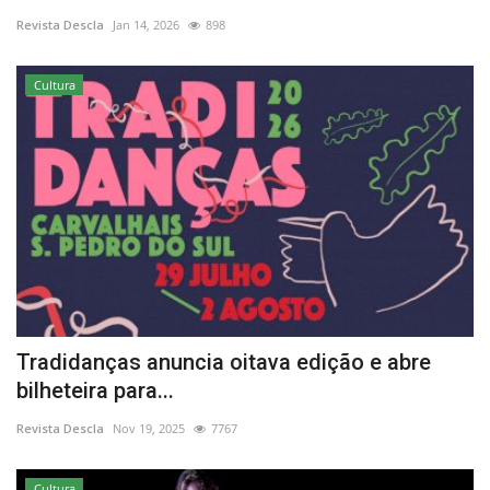
Revista Descla
Jan 14, 2026
898
Estatuto Editorial
Cultura
Saúde
Ficha técnica
Cultura
Lazer
Ambiente
Tradidanças anuncia oitava edição e abre
bilheteira para...
Revista Descla
Nov 19, 2025
7767
Cultura