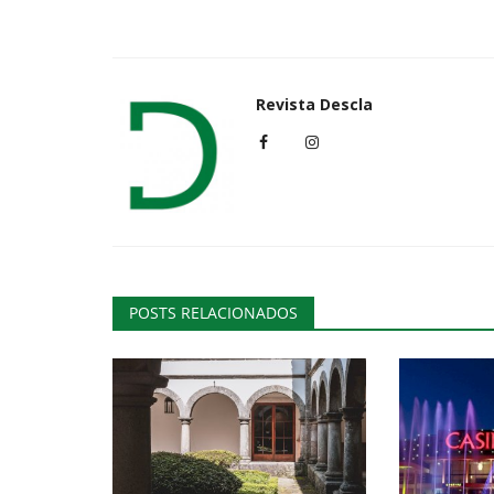
Cultura
Revista Descla
POSTS RELACIONADOS
“A Espanhola Art & Lar” vence
concurso de montras de Natal..
Revista Descla
Dez 14, 2021
3607