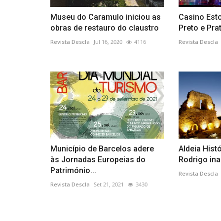
Museu do Caramulo iniciou as
Casino Esto
obras de restauro do claustro
Preto e Prat
Revista Descla
Jul 16, 2020
4116
Revista Descla
Município de Barcelos adere
Aldeia Hist
às Jornadas Europeias do
Rodrigo ina
Património...
Revista Descla
Revista Descla
Set 21, 2021
3430