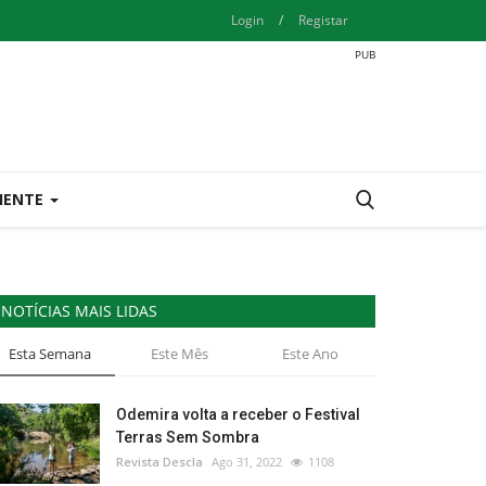
Login
/
Registar
IENTE
NOTÍCIAS MAIS LIDAS
Esta Semana
Este Mês
Este Ano
Odemira volta a receber o Festival
Terras Sem Sombra
Revista Descla
Ago 31, 2022
1108