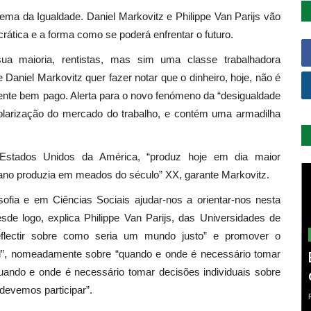
ma da Igualdade. Daniel Markovitz e Philippe Van Parijs vão
rática e a forma como se poderá enfrentar o futuro.
a maioria, rentistas, mas sim uma classe trabalhadora
Daniel Markovitz quer fazer notar que o dinheiro, hoje, não é
nte bem pago. Alerta para o novo fenómeno da “desigualdade
polarização do mercado do trabalho, e contém uma armadilha
 Estados Unidos da América, “produz hoje em dia maior
cano produzia em meados do século” XX, garante Markovitz.
fia e em Ciências Sociais ajudar-nos a orientar-nos nesta
esde logo, explica Philippe Van Parijs, das Universidades de
eflectir sobre como seria um mundo justo” e promover o
l”, nomeadamente sobre “quando e onde é necessário tomar
 quando e onde é necessário tomar decisões individuais sobre
devemos participar”.