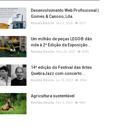
Desenvolvimento Web Profissional |
Gomes & Canoso, Lda.
Revista Descla
Abr 9, 2024
6317
Um milhão de peças LEGO® dão
vida à 2ª Edição da Exposição...
Revista Descla
Nov 20, 2023
8595
14ª edição do Festival das Artes
QuebraJazz com concerto...
Revista Descla
Jul 18, 2023
8362
Agricultura sustentável
Revista Descla
Fev 3, 2023
9461