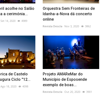
ril acolhe no Salão
Orquestra Sem Fronteiras de
a a cerimónia...
Idanha-a-Nova dá concerto
online
Set 14, 2020
4989
Revista Descla
Nov 3, 2020
3862
órica de Castelo
Projeto AMAReMar do
ugura Ciclo "12...
Município de Esposende
exemplo de boas...
Ago 18, 2020
4098
Revista Descla
Out 20, 2020
3901