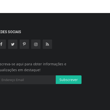
EDES SOCIAIS
screva-se aqui para obter informações e
tualizações em destaque!
Subscrever