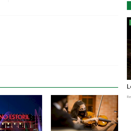
Cultura
Setúbal Cantofest, festival de ópera em
L
.
edição online
Re
Revista Descla
Ago 17, 2020
4252