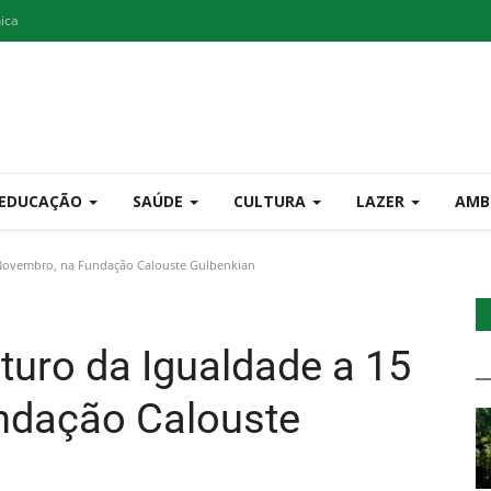
nica
EDUCAÇÃO
SAÚDE
CULTURA
LAZER
AMB
 Novembro, na Fundação Calouste Gulbenkian
turo da Igualdade a 15
ndação Calouste