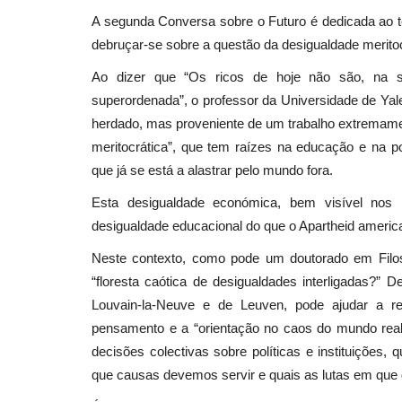
A segunda Conversa sobre o Futuro é dedicada ao te
debruçar-se sobre a questão da desigualdade meritoc
Ao dizer que “Os ricos de hoje não são, na su
superordenada”, o professor da Universidade de Yale 
herdado, mas proveniente de um trabalho extremame
meritocrática”, que tem raízes na educação e na 
que já se está a alastrar pelo mundo fora.
Esta desigualdade económica, bem visível nos
desigualdade educacional do que o Apartheid ameri
Neste contexto, como pode um doutorado em Filoso
“floresta caótica de desigualdades interligadas?” D
Louvain-la-Neuve e de Leuven, pode ajudar a r
pensamento e a “orientação no caos do mundo rea
decisões colectivas sobre políticas e instituições,
que causas devemos servir e quais as lutas em que 