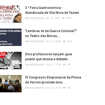
3.ª Feira Gastronómica -
Alambicada de Vila Nova de Tazem
Revista Descla
Set 27, 2022
1096
"Lembras-te da Guerra Colonial?"
no Teatro das Beiras,...
Revista Descla
Out 21, 2024
1091
Dois professores lançam guia
juvenil que ensina a debater...
Revista Descla
Out 21, 2024
738
IV Congresso Empresarial da Póvoa
de Varzim promete dois...
Revista Descla
Out 22, 2024
732