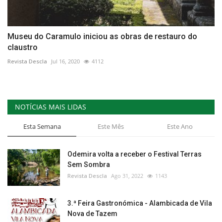
Museu do Caramulo iniciou as obras de restauro do
claustro
Revista Descla
Jul 16, 2020
4112
NOTÍCIAS MAIS LIDAS
Esta Semana
Este Mês
Este Ano
Odemira volta a receber o Festival Terras
Sem Sombra
Revista Descla
Ago 31, 2022
1143
3.ª Feira Gastronómica - Alambicada de Vila
Nova de Tazem