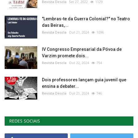
Revista Descla
Set 27, 2022
1129
"Lembras-te da Guerra Colonial?" no Teatro
das Beiras,...
Revista Descla
Out 21, 2024
1096
IV Congresso Empresarial da Póvoa de
Varzim promete dois...
Revista Descla
Out 22, 2024
754
Dois professores lançam guia juvenil que
ensina a debater...
Revista Descla
Out 21, 2024
746
REDES SOCIAIS