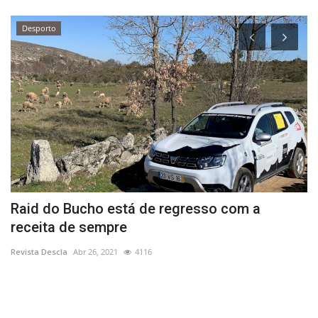
Desporto
s
Raid do Bucho está de regresso com a
M
receita de sempre
D
Revista Descla
Abr 26, 2021
4116
Re