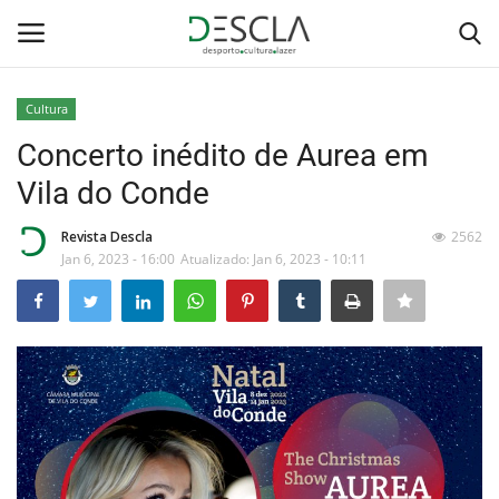
Cultura
Login
Registar
Concerto inédito de Aurea em
Vila do Conde
Home
Revista Descla
2562
...by Descla
Jan 6, 2023 - 16:00
Atualizado: Jan 6, 2023 - 10:11
Desporto
Contactos
Sobre Nós
Educação