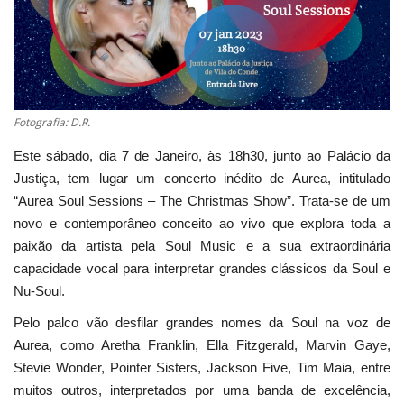
Estatuto Editorial
Saúde
Fotografia: D.R.
Ficha técnica
Este sábado, dia 7 de Janeiro, às 18h30, junto ao Palácio da
Cultura
Justiça, tem lugar um concerto inédito de Aurea, intitulado
“Aurea Soul Sessions – The Christmas Show”. Trata-se de um
Lazer
novo e contemporâneo conceito ao vivo que explora toda a
paixão da artista pela Soul Music e a sua extraordinária
Ambiente
capacidade vocal para interpretar grandes clássicos da Soul e
Nu-Soul.
Pelo palco vão desfilar grandes nomes da Soul na voz de
Aurea, como Aretha Franklin, Ella Fitzgerald, Marvin Gaye,
Stevie Wonder, Pointer Sisters, Jackson Five, Tim Maia, entre
muitos outros, interpretados por uma banda de excelência,