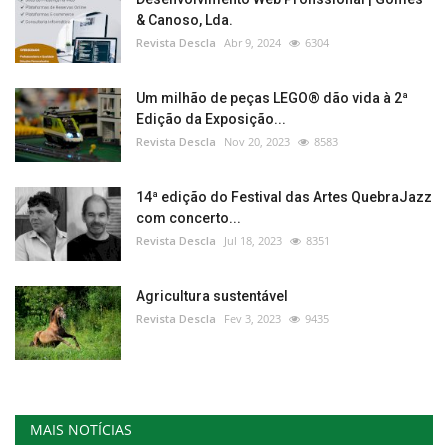
& Canoso, Lda.
Revista Descla
Abr 9, 2024
6304
Um milhão de peças LEGO® dão vida à 2ª
Edição da Exposição...
Revista Descla
Nov 20, 2023
8583
14ª edição do Festival das Artes QuebraJazz
com concerto...
Revista Descla
Jul 18, 2023
8351
Agricultura sustentável
Revista Descla
Fev 3, 2023
9435
MAIS NOTÍCIAS