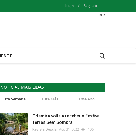
Login
/
Registar
IENTE
NOTÍCIAS MAIS LIDAS
Esta Semana
Este Mês
Este Ano
Odemira volta a receber o Festival
Terras Sem Sombra
Revista Descla
Ago 31, 2022
1106