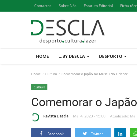
Contactos
Sobre Nós
Estatuto Editorial
Ficha téc
HOME
...BY DESCLA
DESPORTO
Home
Cultura
Comemorar o Japão no Museu do Oriente
Cultura
Comemorar o Japão 
Revista Descla
Mai 4, 2023 - 15:00
Atualizado: Mai
Facebook
Twitter