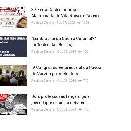
3.ª Feira Gastronómica -
Alambicada de Vila Nova de Tazem
Revista Descla
Set 27, 2022
1094
"Lembras-te da Guerra Colonial?"
no Teatro das Beiras,...
Revista Descla
Out 21, 2024
1061
IV Congresso Empresarial da Póvoa
de Varzim promete dois...
Revista Descla
Out 22, 2024
715
Dois professores lançam guia
juvenil que ensina a debater...
Revista Descla
Out 21, 2024
710