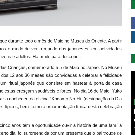
aque durante todo o mês de Maio no Museu do Oriente. A partir
rimos o modo de ver o mundo dos japoneses, em actividades
ovens e adultos. Há muito para descobrir.
al das Crianças, comemorado a 5 de Maio no Japão. No Museu
s dos 12 aos 36 meses são convidadas a celebrar a felicidade
 um ritual japonês que consiste em hastear à porta de casa
ue estas cresçam saudáveis e fortes. No dia 16 de Maio, Yuko
 dar a conhecer, na oficina “Kodomo No Hi” (designação do Dia
ces típicos, bem como a ornamentação típica desta celebração
inco anos têm a oportunidade ouvir a história de uma família
certo dia, foi surpreendida por um presente que o pai trouxe de