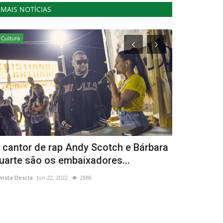
MAIS NOTÍCIAS
Cultura
Lazer
 cantor de rap Andy Scotch e Bárbara
Cernache d
uarte são os embaixadores...
primeira ed
vista Descla
Jun 22, 2022
2886
Revista Descla
Ma