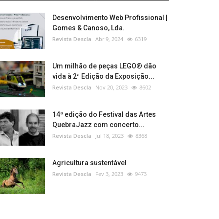
Desenvolvimento Web Profissional |
Gomes & Canoso, Lda.
Revista Descla
Abr 9, 2024
6319
Um milhão de peças LEGO® dão
vida à 2ª Edição da Exposição...
Revista Descla
Nov 20, 2023
8602
14ª edição do Festival das Artes
QuebraJazz com concerto...
Revista Descla
Jul 18, 2023
8368
Agricultura sustentável
Revista Descla
Fev 3, 2023
9473