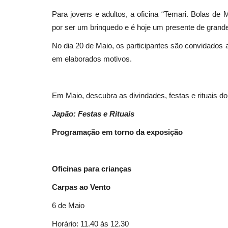
Para jovens e adultos, a oficina “Temari. Bolas de
por ser um brinquedo e é hoje um presente de grand
Cultura
No dia 20 de Maio, os participantes são convidados a 
em elaborados motivos.
Em Maio, descubra as divindades, festas e rituais d
Japão: Festas e Rituais
Programação em torno da exposição
Obras nos antigos Paços do C
de Grândola revelam...
Oficinas para crianças
Revista Descla
Ago 22, 2020
3767
Carpas ao Vento
6 de Maio
Horário: 11.40 às 12.30