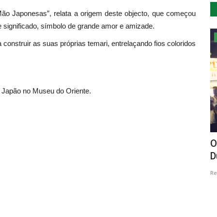
 Mão Japonesas”, relata a origem deste objecto, que começou
e significado, símbolo de grande amor e amizade.
Cultura
construir as suas próprias temari, entrelaçando fios coloridos
o Japão no Museu do Oriente.
oncelho
My French Film Festival volta à Filmin
O
D
Revista Descla
Out 2, 2023
2193
Re