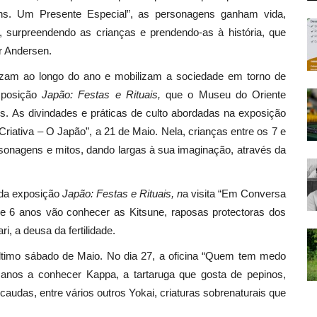
ns. Um Presente Especial”, as personagens ganham vida,
a, surpreendendo as crianças e prendendo-as à história, que
er Andersen.
alizam ao longo do ano e mobilizam a sociedade em torno de
exposição
Japão: Festas e Rituais,
que o Museu do Oriente
s. As divindades e práticas de culto abordadas na exposição
Criativa – O Japão”, a 21 de Maio. Nela, crianças entre os 7 e
sonagens e mitos, dando largas à sua imaginação, através da
 da exposição
Japão: Festas e Rituais, n
a visita “Em Conversa
de 6 anos vão conhecer as Kitsune, raposas protectoras dos
i, a deusa da fertilidade.
último sábado de Maio. No dia 27, a oficina “Quem tem medo
 anos a conhecer Kappa, a tartaruga que gosta de pepinos,
caudas, entre vários outros Yokai, criaturas sobrenaturais que