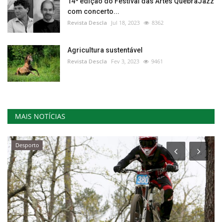
14ª edição do Festival das Artes QuebraJazz
com concerto...
Revista Descla
Jul 18, 2023
8362
Agricultura sustentável
Revista Descla
Fev 3, 2023
9461
MAIS NOTÍCIAS
Desporto