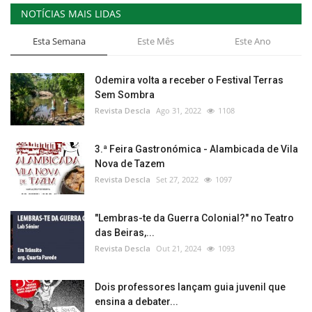
NOTÍCIAS MAIS LIDAS
Esta Semana
Este Mês
Este Ano
Odemira volta a receber o Festival Terras
Sem Sombra
Revista Descla
Ago 31, 2022
1108
3.ª Feira Gastronómica - Alambicada de Vila
Nova de Tazem
Revista Descla
Set 27, 2022
1097
"Lembras-te da Guerra Colonial?" no Teatro
das Beiras,...
Revista Descla
Out 21, 2024
1093
Dois professores lançam guia juvenil que
ensina a debater...