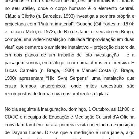
desenhos e uma sucessão de acções performativas filmadas
no seu atelier, onde o corpo humano é o elemento central.
Cláudia Cibrão (n. Barcelos, 1993) investiga a sombra própria e
projectada com “Pintura imaterial”. Guache (Gil Fortes, n. 1974;
e Luciana Melo, n. 1972), do Rio de Janeiro, sediado em Braga,
compõe uma vídeo-instalação intitulada “Improvisação em duas
vias” que demarca o ambiente instalativo – projecção distorcida
em dois planos de um trabalho de foto-investigação – e a
paisagem sonora, em diálogo, criam uma atmosfera imersiva. E
Lucas Carneiro (n. Braga, 1990) e Manuel Costa (n. Braga,
1990) apresentam “Hic Svnt Serpens” uma instalação que
cruza tempos anacrónicos, onde mitos ancestrais são
recompostos de forma nova nos ambientes digitais.
No dia seguinte à inauguração, domingo, 1 Outubro, às 11h00, o
CIAJG e a equipa de Educação e Mediação Cultural d'A Oficina
convidam também para a primeira visita orientada à exposição
de Dayana Lucas. Diz-se que a mediação é uma janela, algo