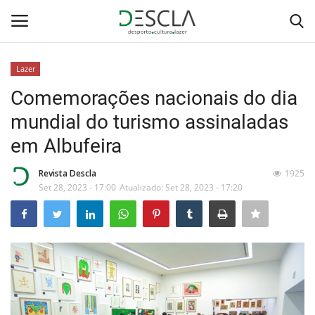
Lazer
Login
Registar
Comemorações nacionais do dia
mundial do turismo assinaladas
Home
em Albufeira
...by Descla
Revista Descla
1925
Set 28, 2023 - 17:00
Atualizado: Set 28, 2023 - 17:20
Desporto
Contactos
Sobre Nós
Educação