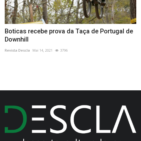
Boticas recebe prova da Taça de Portugal de
M
Downhill
i
Revista Descla
Mai 14, 2021
3796
Re