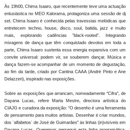
Às 19h00, Chima Isaaro, que recentemente teve uma actuação
entusiástica no MEO Kalorama, protagoniza uma sessão de dj
set. Chima Isaaro é conhecida pelas travessias melódicas que
entretecem techno, house, disco, soul, batida, jazz e muito
mais, explorando cadências "black-rooted". Integrando
mixagens de dança que têm conquistado devotos em toda a
parte, Chima Isaaro sustenta essa energia expansiva com um
convite universal: podem vir, se souberem dançar. Música e
dança fazem-se acompanhar de um momento de degustação,
ao fim da tarde, criado por Cantina CAAA (André Pinto e Ane
Delazzeri), inspirado nas exposições.
Sobre as exposições que arrancam, nomeadamente “Cifra”, de
Dayana Lucas, refere Marta Mestre, directora artística do
CIAJG e curadora da exposição: “O desenho é uma ferramenta
de pensamento para muitos artistas. Desenhar é criar mundos,
dos ´alfabetos´ de José de Guimarães” às linhas (in)visíveis em
Dayana Lucas. Queremos perseguir esta linha programática,