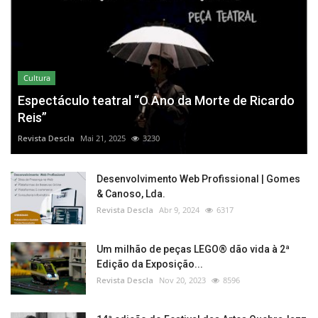
Cultura
Espectáculo teatral “O Ano da Morte de Ricardo
Reis”
Revista Descla
Mai 21, 2025
3230
Desenvolvimento Web Profissional | Gomes
& Canoso, Lda.
Revista Descla
Abr 9, 2024
6317
Um milhão de peças LEGO® dão vida à 2ª
Edição da Exposição...
Revista Descla
Nov 20, 2023
8596