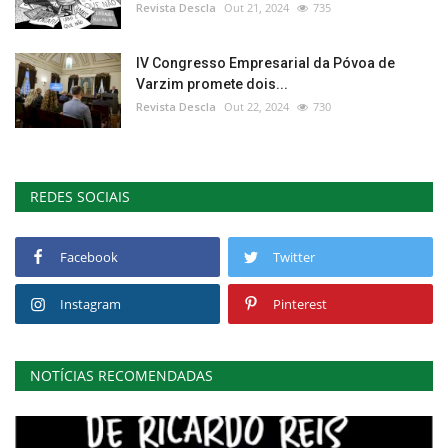
Revista Descla
Out 21, 2024
735
IV Congresso Empresarial da Póvoa de
Varzim promete dois...
Revista Descla
Out 22, 2024
730
REDES SOCIAIS
Facebook
Twitter
Instagram
Pinterest
NOTÍCIAS RECOMENDADAS