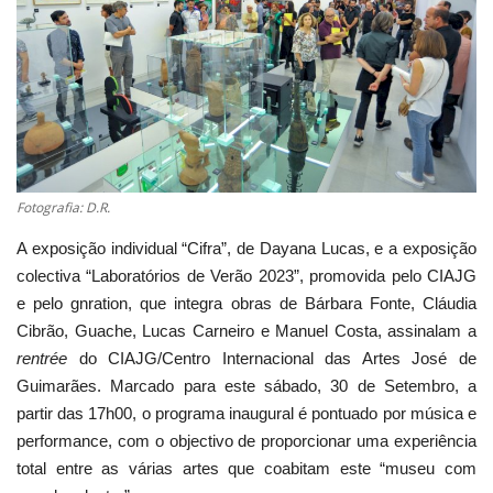
Estatuto Editorial
Saúde
Ficha técnica
Cultura
Fotografia: D.R.
A exposição individual “Cifra”, de Dayana Lucas, e a exposição
Lazer
colectiva “Laboratórios de Verão 2023”, promovida pelo CIAJG
e pelo gnration, que integra obras de Bárbara Fonte, Cláudia
Ambiente
Cibrão, Guache, Lucas Carneiro e Manuel Costa, assinalam a
rentrée
do CIAJG/Centro Internacional das Artes José de
Guimarães. Marcado para este sábado, 30 de Setembro, a
partir das 17h00, o programa inaugural é pontuado por música e
performance, com o objectivo de proporcionar uma experiência
total entre as várias artes que coabitam este “museu com