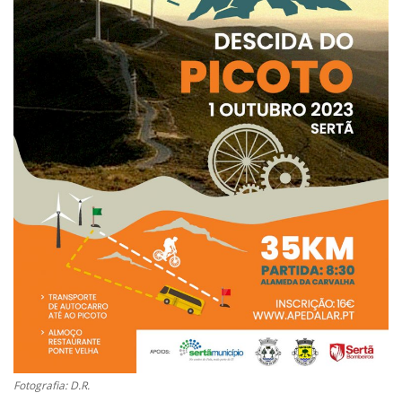
Estatuto Editorial
Saúde
Ficha técnica
Cultura
Lazer
Ambiente
Fotografia: D.R.