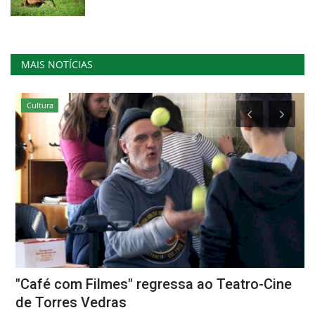
MAIS NOTÍCIAS
Cultura
"Café com Filmes" regressa ao Teatro-Cine
“
de Torres Vedras
c