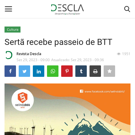
Cultura
Login
Registar
Sertã recebe passeio de BTT
Home
Revista Descla
1951
Set 29, 2023 - 09:00
Atualizado: Set 29, 2023 - 09:36
...by Descla
Desporto
Contactos
Sobre Nós
Educação