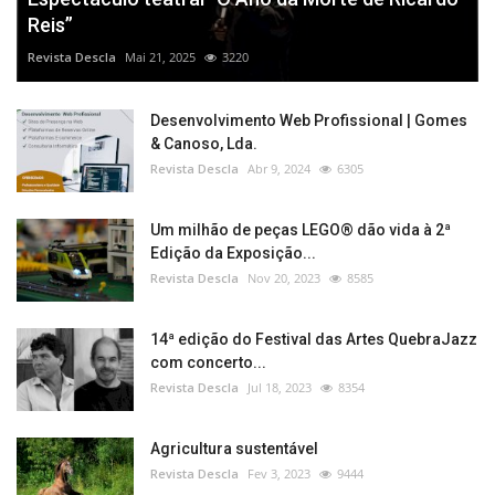
Reis”
Revista Descla
Mai 21, 2025
3220
Desenvolvimento Web Profissional | Gomes
& Canoso, Lda.
Revista Descla
Abr 9, 2024
6305
Um milhão de peças LEGO® dão vida à 2ª
Edição da Exposição...
Revista Descla
Nov 20, 2023
8585
14ª edição do Festival das Artes QuebraJazz
com concerto...
Revista Descla
Jul 18, 2023
8354
Agricultura sustentável
Revista Descla
Fev 3, 2023
9444