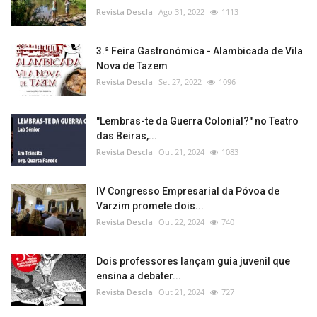
Revista Descla
Ago 31, 2022
1113
3.ª Feira Gastronómica - Alambicada de Vila
Nova de Tazem
Revista Descla
Set 27, 2022
1096
"Lembras-te da Guerra Colonial?" no Teatro
das Beiras,...
Revista Descla
Out 21, 2024
1083
IV Congresso Empresarial da Póvoa de
Varzim promete dois...
Revista Descla
Out 22, 2024
740
Dois professores lançam guia juvenil que
ensina a debater...
Revista Descla
Out 21, 2024
727