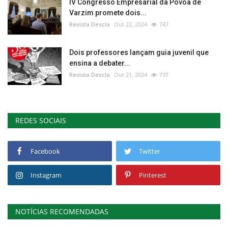
IV Congresso Empresarial da Póvoa de
Varzim promete dois...
Revista Descla
Out 22, 2024
747
Dois professores lançam guia juvenil que
ensina a debater...
Revista Descla
Out 21, 2024
737
REDES SOCIAIS
Facebook
Twitter
Instagram
Pinterest
NOTÍCIAS RECOMENDADAS