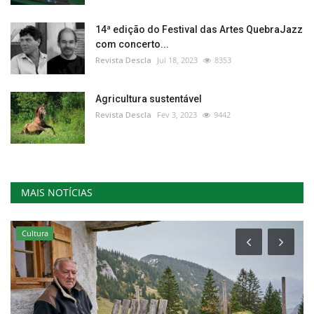
14ª edição do Festival das Artes QuebraJazz
com concerto...
Revista Descla
Jul 18, 2023
8353
Agricultura sustentável
Revista Descla
Fev 3, 2023
9442
MAIS NOTÍCIAS
Cultura