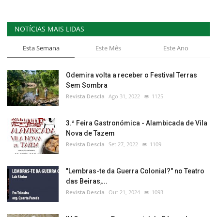
NOTÍCIAS MAIS LIDAS
Esta Semana
Este Mês
Este Ano
Odemira volta a receber o Festival Terras
Sem Sombra
Revista Descla
Ago 31, 2022
1125
3.ª Feira Gastronómica - Alambicada de Vila
Nova de Tazem
Revista Descla
Set 27, 2022
1109
"Lembras-te da Guerra Colonial?" no Teatro
das Beiras,...
Revista Descla
Out 21, 2024
1093