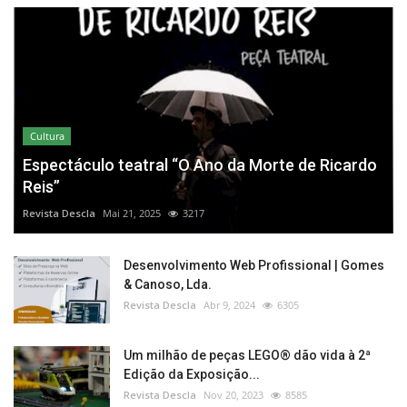
Cultura
Espectáculo teatral “O Ano da Morte de Ricardo
Reis”
Revista Descla
Mai 21, 2025
3217
Desenvolvimento Web Profissional | Gomes
& Canoso, Lda.
Revista Descla
Abr 9, 2024
6305
Um milhão de peças LEGO® dão vida à 2ª
Edição da Exposição...
Revista Descla
Nov 20, 2023
8585