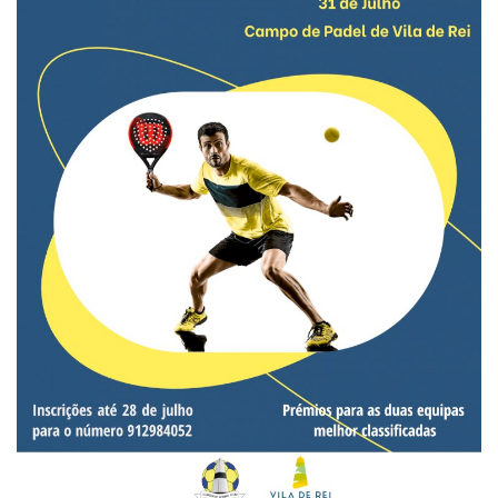
Estatuto Editorial
Saúde
Ficha técnica
Cultura
Lazer
Ambiente