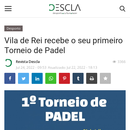
Desporto
Login
Registar
Vila de Rei recebe o seu primeiro
Torneio de Padel
Home
Revista Descla
3366
...by Descla
Jul 24, 2022 - 09:53
Atualizado: Jul 22, 2022 - 18:13
Desporto
Contactos
Sobre Nós
Educação