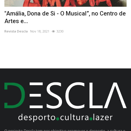
om
"Amália, Dona de Si - O Musical”, no Centro de
P
Artes e...
L
Revista Descla
Nov 18, 2021
3230
Re
O projecto Descla tem por objectivo promover o desporto, a cultura e