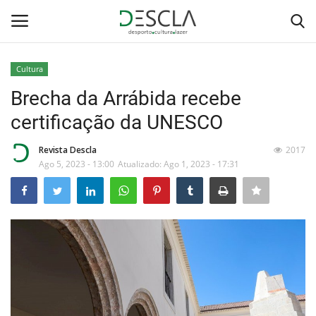
Cultura
Login
Registar
Brecha da Arrábida recebe
certificação da UNESCO
Home
Revista Descla
2017
...by Descla
Ago 5, 2023 - 13:00
Atualizado: Ago 1, 2023 - 17:31
Desporto
Contactos
Sobre Nós
Educação