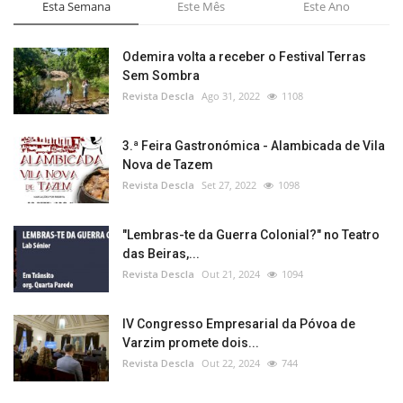
Esta Semana
Este Mês
Este Ano
Odemira volta a receber o Festival Terras
Sem Sombra
Revista Descla
Ago 31, 2022
1108
3.ª Feira Gastronómica - Alambicada de Vila
Nova de Tazem
Revista Descla
Set 27, 2022
1098
"Lembras-te da Guerra Colonial?" no Teatro
das Beiras,...
Revista Descla
Out 21, 2024
1094
IV Congresso Empresarial da Póvoa de
Varzim promete dois...
Revista Descla
Out 22, 2024
744