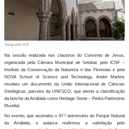
Estatuto Editorial
Saúde
Ficha técnica
Fotografia: D.R.
Cultura
Na sessão realizada nos claustros do Convento de Jesus,
organizada pela Câmara Municipal de Setúbal, pelo ICNF –
Lazer
Instituto da Conservação da Natureza e das Florestas e pela
NOVA School of Science and Technology, André Martins
Ambiente
recebeu um documento da União Internacional de Ciências
Geológicas, parceira da UNESCO, que atesta a classificação
da brecha da Arrábida como Heritage Stone – Pedra Património
Mundial.
No evento, que assinalou o 47.º aniversário do Parque Natural
da Arrábida, o autarca reafirmou a satisfação pelo