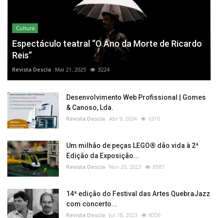
Cultura
Espectáculo teatral “O Ano da Morte de Ricardo
Reis”
Revista Descla
Mai 21, 2025
3224
Desenvolvimento Web Profissional | Gomes
& Canoso, Lda.
Revista Descla
Abr 9, 2024
6310
Um milhão de peças LEGO® dão vida à 2ª
Edição da Exposição...
Revista Descla
Nov 20, 2023
8587
14ª edição do Festival das Artes QuebraJazz
com concerto...
Revista Descla
Jul 18, 2023
8356