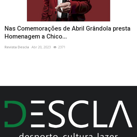
Nas Comemorações de Abril Grândola presta
E
Homenagem a Chico...
d
Revista Descla
Abr 20, 2023
2371
Re