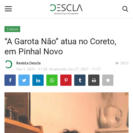
Cultura
Login
Registar
“A Garota Não” atua no Coreto,
em Pinhal Novo
Home
Revista Descla
3653
...by Descla
Out 1, 2021 - 11:56
Atualizado: Set 27, 2021 - 11:57
Desporto
Contactos
Sobre Nós
Educação