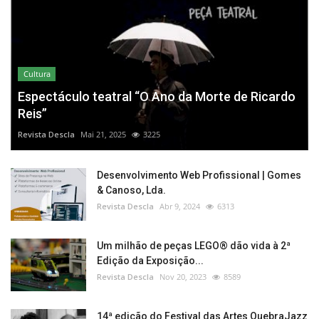
Cultura
Espectáculo teatral “O Ano da Morte de Ricardo
Reis”
Revista Descla
Mai 21, 2025
3225
Desenvolvimento Web Profissional | Gomes
& Canoso, Lda.
Revista Descla
Abr 9, 2024
6313
Um milhão de peças LEGO® dão vida à 2ª
Edição da Exposição...
Revista Descla
Nov 20, 2023
8589
14ª edição do Festival das Artes QuebraJazz