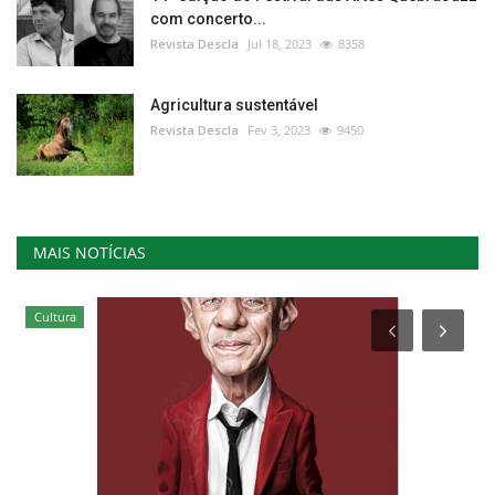
com concerto...
Revista Descla
Jul 18, 2023
8358
Agricultura sustentável
Revista Descla
Fev 3, 2023
9450
MAIS NOTÍCIAS
Cultura