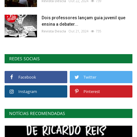
Revista Descla
Out 22, 2024
739
Dois professores lançam guia juvenil que
ensina a debater...
Revista Descla
Out 21, 2024
735
REDES SOCIAIS
Facebook
Twitter
Instagram
Pinterest
NOTÍCIAS RECOMENDADAS