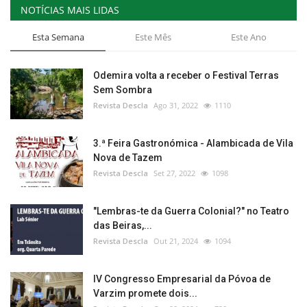
NOTÍCIAS MAIS LIDAS
Esta Semana
Este Mês
Este Ano
Odemira volta a receber o Festival Terras
Sem Sombra
Revista Descla
Ago 31, 2022
1110
3.ª Feira Gastronómica - Alambicada de Vila
Nova de Tazem
Revista Descla
Set 27, 2022
1098
"Lembras-te da Guerra Colonial?" no Teatro
das Beiras,...
Revista Descla
Out 21, 2024
1094
IV Congresso Empresarial da Póvoa de
Varzim promete dois...