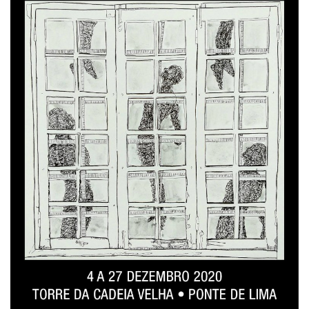
Estatuto Editorial
Saúde
Ficha técnica
Cultura
Lazer
Ambiente