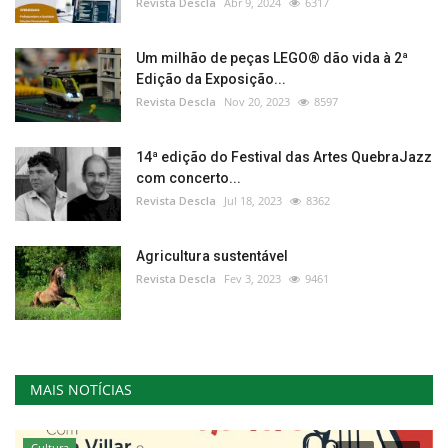
Revista Descla
Abr 9, 2024
6317
Um milhão de peças LEGO® dão vida à 2ª
Edição da Exposição...
Revista Descla
Nov 20, 2023
8597
14ª edição do Festival das Artes QuebraJazz
com concerto...
Revista Descla
Jul 18, 2023
8362
Agricultura sustentável
Revista Descla
Fev 3, 2023
9461
MAIS NOTÍCIAS
Cultura