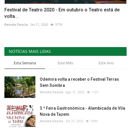
Festival de Teatro 2020 - Em outubro o Teatro está de
volta...
Revista Descla
Set 21, 2020
3778
NOTÍCIAS MAIS LIDAS
Esta Semana
Este Mês
Este Ano
Odemira volta a receber o Festival Terras
Sem Sombra
Revista Descla
Ago 31, 2022
1107
3.ª Feira Gastronómica - Alambicada de Vila
Nova de Tazem
Revista Descla
Set 27, 2022
1099