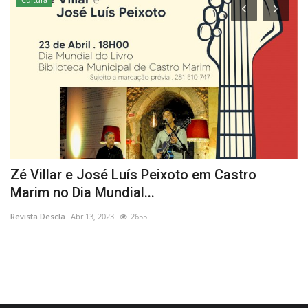
e
Zé Villar e José Luís Peixoto em Castro
M
Marim no Dia Mundial...
p
Revista Descla
Abr 13, 2023
2655
Re