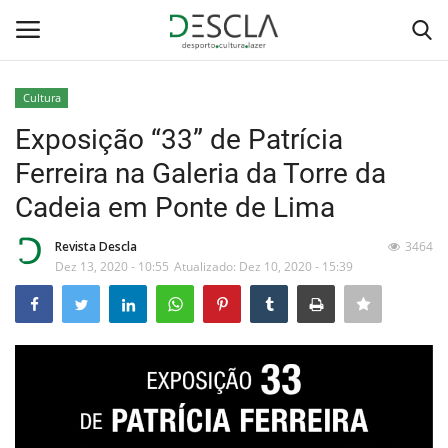
Cultura
Login
Registar
Exposição “33” de Patrícia
Ferreira na Galeria da Torre da
Home
Cadeia em Ponte de Lima
...by Descla
Revista Descla
3464
Dez 13, 2020 - 10:55
Atualizado: Dez 10, 2020 - 15:39
Desporto
Contactos
Sobre Nós
Educação