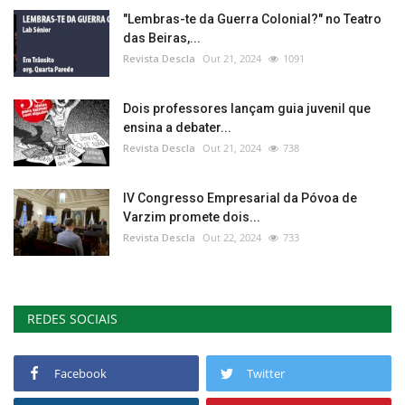
"Lembras-te da Guerra Colonial?" no Teatro
das Beiras,...
Revista Descla
Out 21, 2024
1091
Dois professores lançam guia juvenil que
ensina a debater...
Revista Descla
Out 21, 2024
738
IV Congresso Empresarial da Póvoa de
Varzim promete dois...
Revista Descla
Out 22, 2024
733
REDES SOCIAIS
Facebook
Twitter