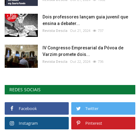
Dois professores lançam guia juvenil que
ensina a debater...
Revista Descla
Out 21, 2024
737
IV Congresso Empresarial da Póvoa de
Varzim promete dois...
Revista Descla
Out 22, 2024
736
REDES SOCIAIS
Facebook
Twitter
Instagram
Pinterest