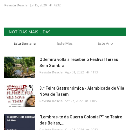
Revista Descla
Jul 15, 2020
4232
NOTÍCIAS MAIS LIDAS
Esta Semana
Este Mês
Este Ano
Odemira volta a receber o Festival Terras
Sem Sombra
Revista Descla
Ago 31, 2022
1113
3.ª Feira Gastronómica - Alambicada de Vila
Nova de Tazem
Revista Descla
Set 27, 2022
1105
"Lembras-te da Guerra Colonial?" no Teatro
das Beiras,...
Revista Descla
Out 21, 2024
1082