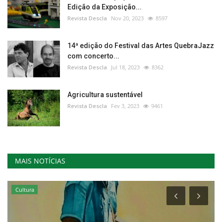
Edição da Exposição...
Revista Descla
Nov 20, 2023
8597
14ª edição do Festival das Artes QuebraJazz
com concerto...
Revista Descla
Jul 18, 2023
8362
Agricultura sustentável
Revista Descla
Fev 3, 2023
9461
MAIS NOTÍCIAS
Cultura