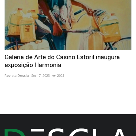
ão
Galeria de Arte do Casino Estoril inaugura
F
exposição Harmonia
p
Revista Descla
Set 17, 2023
2021
Re