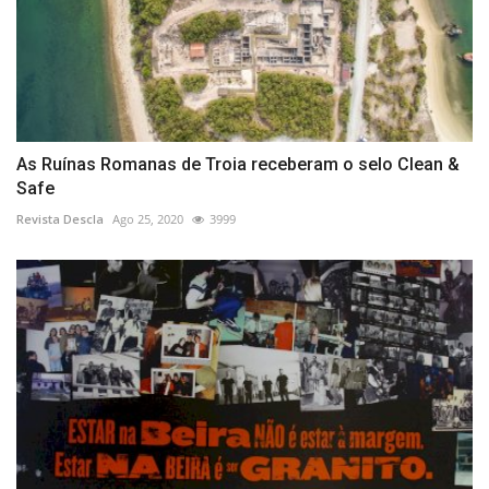
As Ruínas Romanas de Troia receberam o selo Clean &
Safe
Revista Descla
Ago 25, 2020
3999