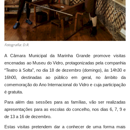
Estatuto Editorial
Saúde
Ficha técnica
Fotografia: D.R.
Cultura
A Câmara Municipal da Marinha Grande promove visitas
encenadas ao Museu do Vidro, protagonizadas pela companhia
Lazer
“Teatro à Solta”, no dia 18 de dezembro (domingo), às 14h30 e
16h00, destinadas ao público em geral, no âmbito da
Ambiente
comemoração do Ano Internacional do Vidro e cuja participação
é gratuita.
Para além das sessões para as famílias, vão ser realizadas
apresentações para as escolas do concelho, nos dias 6, 7, 9 e
de 13 a 16 de dezembro.
Estas visitas pretendem dar a conhecer de uma forma mais