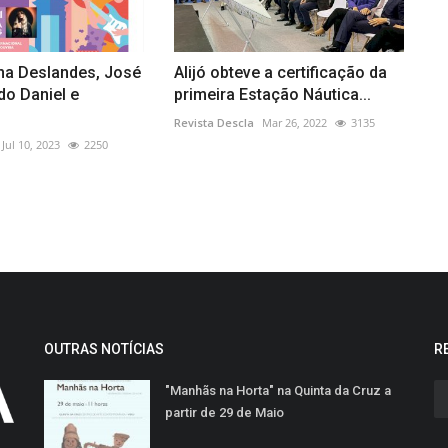
ina Deslandes, José
Alijó obteve a certificação da
do Daniel e
primeira Estação Náutica...
Revista Descla
Mar 26, 2022
3135
Jul 10, 2023
2250
OUTRAS NOTÍCIAS
R
"Manhãs na Horta" na Quinta da Cruz a
partir de 29 de Maio