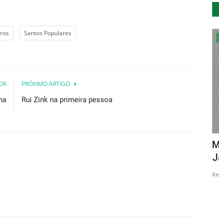
ros
Santos Populares
...by Descla
OR
PRÓXIMO ARTIGO
ha
Rui Zink na primeira pessoa
“Da
Centro de Portugal, um destino
M
turístico para todos
J
Revista Descla
Jul 24, 2017
1903
Re