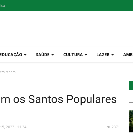
nica
EDUCAÇÃO
SAÚDE
CULTURA
LAZER
AMB
stro Marim
m os Santos Populares
 15, 2023 - 11:34
2371