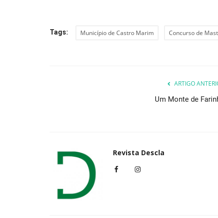
Tags:
Município de Castro Marim
Concurso de Mast
Cultura
ARTIGO ANTERI
Um Monte de Farin
Simone apresenta novo álbum 
Revista Descla
Gente” no Salão Preto e...
Revista Descla
Nov 7, 2022
2518