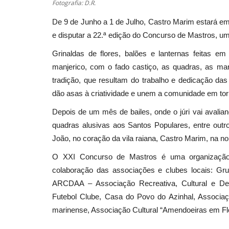
Fotografia: D.R.
De 9 de Junho a 1 de Julho, Castro Marim estará em f
e disputar a 22.ª edição do Concurso de Mastros, u
Grinaldas de flores, balões e lanternas feitas e
manjerico, com o fado castiço, as quadras, as ma
tradição, que resultam do trabalho e dedicação das
dão asas à criatividade e unem a comunidade em tor
Depois de um mês de bailes, onde o júri vai avaliando
quadras alusivas aos Santos Populares, entre outr
João, no coração da vila raiana, Castro Marim, na noi
O XXI Concurso de Mastros é uma organizaçã
colaboração das associações e clubes locais: Gru
ARCDAA – Associação Recreativa, Cultural e De
Futebol Clube, Casa do Povo do Azinhal, Associaç
marinense, Associação Cultural “Amendoeiras em Fl