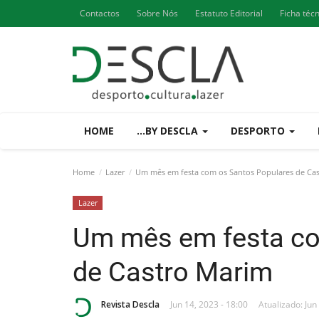
Contactos
Sobre Nós
Estatuto Editorial
Ficha téc
HOME
...BY DESCLA
DESPORTO
Home
Lazer
Um mês em festa com os Santos Populares de Ca
Lazer
Um mês em festa co
de Castro Marim
Revista Descla
Jun 14, 2023 - 18:00
Atualizado: Jun