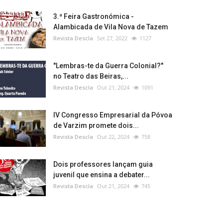
3.ª Feira Gastronómica -
Alambicada de Vila Nova de Tazem
Revista Descla
Set 27, 2022
1127
"Lembras-te da Guerra Colonial?"
no Teatro das Beiras,...
Revista Descla
Out 21, 2024
1091
IV Congresso Empresarial da Póvoa
de Varzim promete dois...
Revista Descla
Out 22, 2024
758
Dois professores lançam guia
juvenil que ensina a debater...
Revista Descla
Out 21, 2024
745