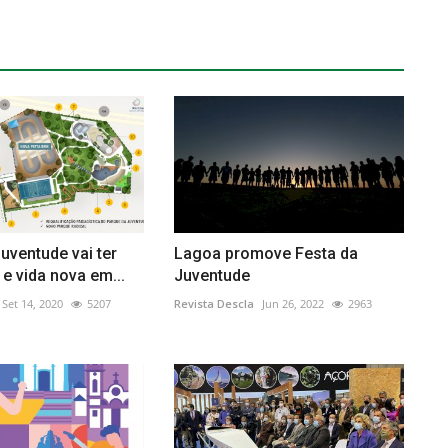
uventude vai ter
Lagoa promove Festa da
 e vida nova em...
Juventude
Set 14, 2020
5207
Revista Descla
Jun 26, 2022
2963