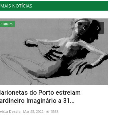
MAIS NOTÍCIAS
Cultura
Cultura
arionetas do Porto estreiam
Feira Terra
ardineiro Imaginário a 31...
Regionais
vista Descla
Mar 28, 2022
3388
Revista Descla
Ju