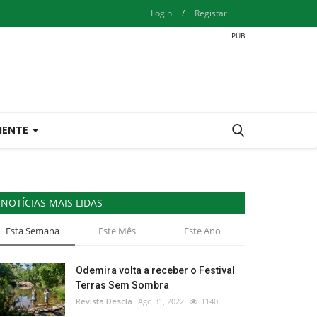
Login
/
Registar
IENTE
NOTÍCIAS MAIS LIDAS
Esta Semana
Este Mês
Este Ano
Odemira volta a receber o Festival
Terras Sem Sombra
Revista Descla
Ago 31, 2022
1140