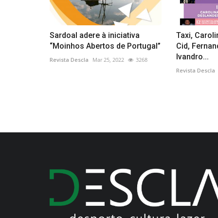
Sardoal adere à iniciativa
Taxi, Carol
“Moinhos Abertos de Portugal”
Cid, Fernan
Ivandro...
Revista Descla
Mar 25, 2022
3268
Revista Descla