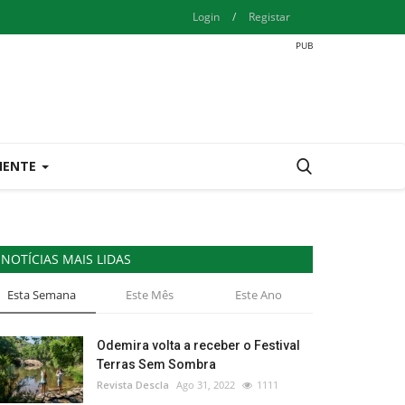
Login
/
Registar
IENTE
NOTÍCIAS MAIS LIDAS
Esta Semana
Este Mês
Este Ano
Odemira volta a receber o Festival
Terras Sem Sombra
Revista Descla
Ago 31, 2022
1111