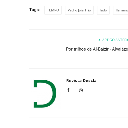
Tags:
TEMPO
Pedro Jóia Trio
fado
flamen
ARTIGO ANTERI
Por trilhos de Al-Baizir - Alvaiáz
Revista Descla