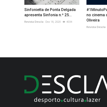
Sinfonietta de Ponta Delgada
#1MinutoP
apresenta Sinfonia n.º 25...
no cinema 
Oliveira
Revista Descla
Dez 18, 2020
4034
Revista Descla