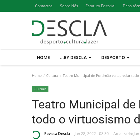
Contactos
Sobre Nós
Estatuto Editorial
Ficha téc
HOME
...BY DESCLA
DESPORTO
Home
Cultura
Teatro Municipal de Portimão vai apreciar todo 
Cultura
Teatro Municipal de 
todo o virtuosismo d
Revista Descla
Jun 28, 2022 - 08:30
Atualizado: Jun