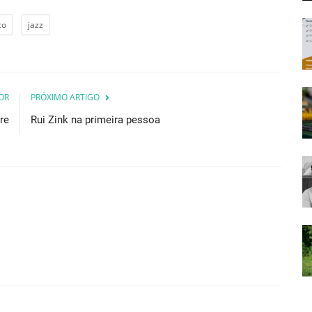
co
jazz
OR
PRÓXIMO ARTIGO
ere
Rui Zink na primeira pessoa