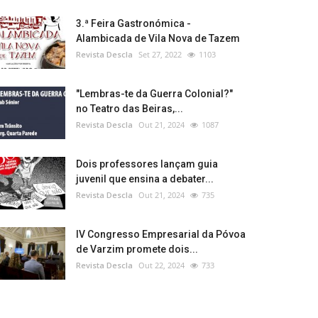
3.ª Feira Gastronómica -
Alambicada de Vila Nova de Tazem
Revista Descla
Set 27, 2022
1103
"Lembras-te da Guerra Colonial?"
no Teatro das Beiras,...
Revista Descla
Out 21, 2024
1087
Dois professores lançam guia
juvenil que ensina a debater...
Revista Descla
Out 21, 2024
735
IV Congresso Empresarial da Póvoa
de Varzim promete dois...
Revista Descla
Out 22, 2024
733