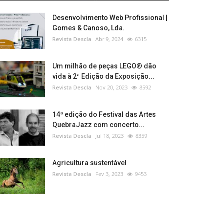
Desenvolvimento Web Profissional |
Gomes & Canoso, Lda.
Revista Descla
Abr 9, 2024
6315
Um milhão de peças LEGO® dão
vida à 2ª Edição da Exposição...
Revista Descla
Nov 20, 2023
8592
14ª edição do Festival das Artes
QuebraJazz com concerto...
Revista Descla
Jul 18, 2023
8359
Agricultura sustentável
Revista Descla
Fev 3, 2023
9453