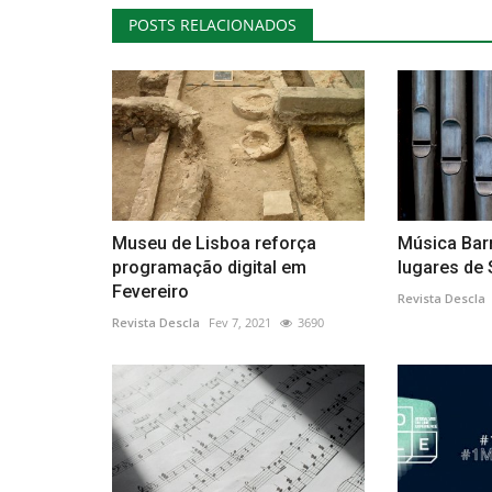
POSTS RELACIONADOS
Desporto
Museu de Lisboa reforça
Música Bar
programação digital em
lugares de 
Fevereiro
Revista Descla
BP Ultimate Adventure Team v
Revista Descla
Fev 7, 2021
3690
Baja Loulé
Revista Descla
Jun 1, 2023
2316