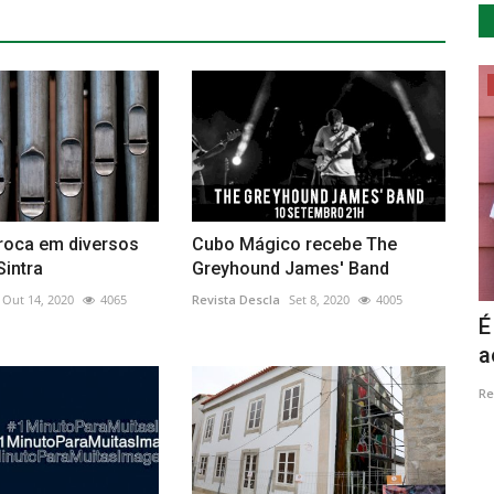
Cultura
roca em diversos
Cubo Mágico recebe The
Sintra
Greyhound James' Band
Out 14, 2020
4065
Revista Descla
Set 8, 2020
4005
ence na
Alterações climáticas motivam
É
exposição de 67 artistas...
a
Revista Descla
Jun 14, 2023
2008
Re