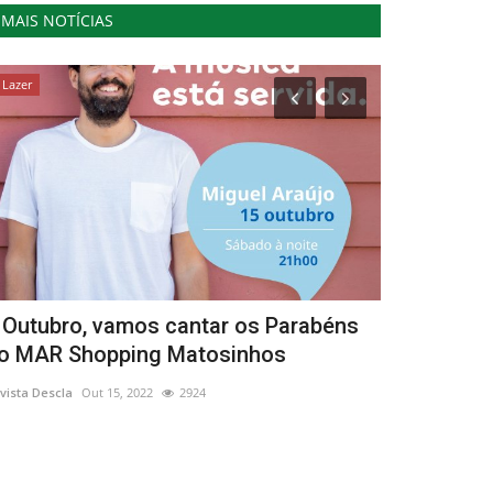
MAIS NOTÍCIAS
Lazer
Cultura
 Outubro, vamos cantar os Parabéns
Festas do 
o MAR Shopping Matosinhos
Revista Descla
Ag
vista Descla
Out 15, 2022
2924