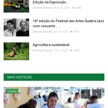
Edição da Exposição...
Revista Descla
Nov 20, 2023
8583
14ª edição do Festival das Artes QuebraJazz
com concerto...
Revista Descla
Jul 18, 2023
8352
Agricultura sustentável
Revista Descla
Fev 3, 2023
9438
MAIS NOTÍCIAS
Cultura