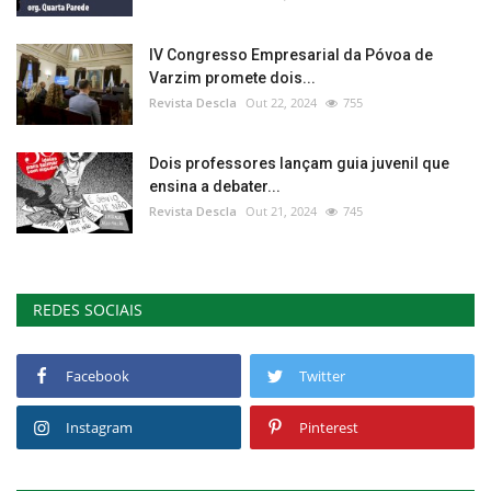
IV Congresso Empresarial da Póvoa de
Varzim promete dois...
Revista Descla
Out 22, 2024
755
Dois professores lançam guia juvenil que
ensina a debater...
Revista Descla
Out 21, 2024
745
REDES SOCIAIS
Facebook
Twitter
Instagram
Pinterest