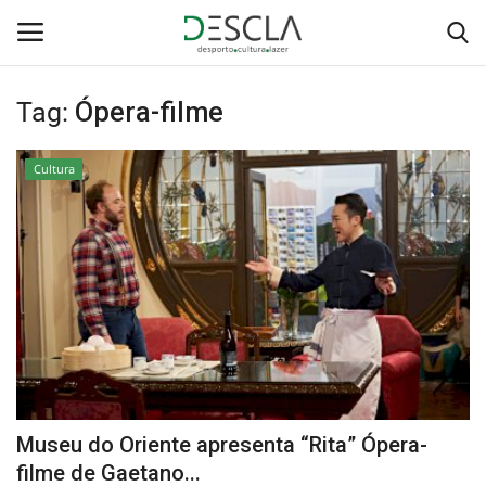
Tag:
Ópera-filme
Login
Registar
Cultura
Home
...by Descla
Desporto
Contactos
Sobre Nós
Museu do Oriente apresenta “Rita” Ópera-
Educação
filme de Gaetano...