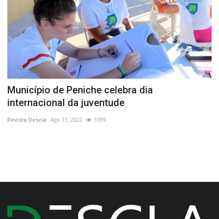
Município de Peniche celebra dia
A
internacional da juventude
D
Revista Descla
Ago 11, 2022
3389
Re