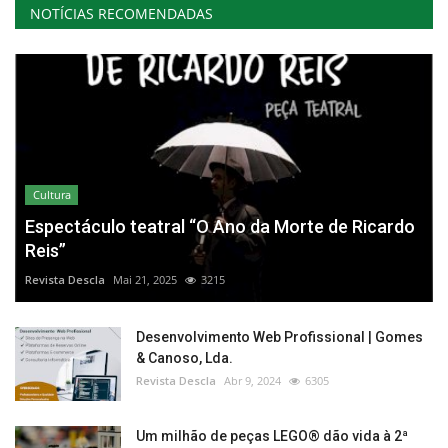
NOTÍCIAS RECOMENDADAS
Cultura
Espectáculo teatral “O Ano da Morte de Ricardo
Reis”
Revista Descla
Mai 21, 2025
3215
Desenvolvimento Web Profissional | Gomes
& Canoso, Lda.
Revista Descla
Abr 9, 2024
6305
Um milhão de peças LEGO® dão vida à 2ª