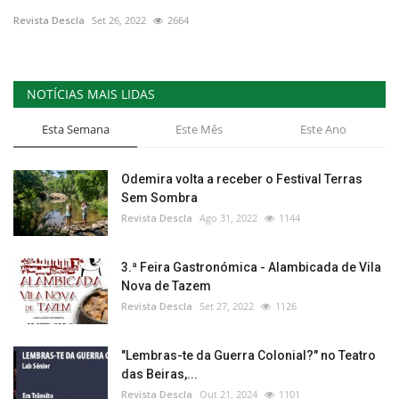
Revista Descla
Set 26, 2022
2664
Estatuto Editorial
Saúde
NOTÍCIAS MAIS LIDAS
Ficha técnica
Esta Semana
Este Mês
Este Ano
Cultura
Odemira volta a receber o Festival Terras
Sem Sombra
Lazer
Revista Descla
Ago 31, 2022
1144
Ambiente
3.ª Feira Gastronómica - Alambicada de Vila
Nova de Tazem
Revista Descla
Set 27, 2022
1126
"Lembras-te da Guerra Colonial?" no Teatro
das Beiras,...
Revista Descla
Out 21, 2024
1101