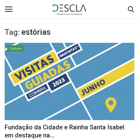
Tag:
estórias
Login
Registar
Cultura
Home
...by Descla
Desporto
Contactos
Sobre Nós
Fundação da Cidade e Rainha Santa Isabel
Educação
em destaque na...