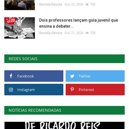
Revista Descla
Out 22, 2024
745
Dois professores lançam guia juvenil que
ensina a debater...
Revista Descla
Out 21, 2024
728
REDES SOCIAIS
Facebook
Twitter
Instagram
Pinterest
NOTÍCIAS RECOMENDADAS