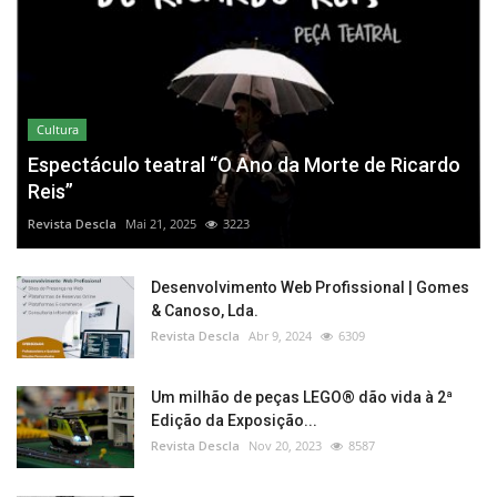
Cultura
Espectáculo teatral “O Ano da Morte de Ricardo
Reis”
Revista Descla
Mai 21, 2025
3223
Desenvolvimento Web Profissional | Gomes
& Canoso, Lda.
Revista Descla
Abr 9, 2024
6309
Um milhão de peças LEGO® dão vida à 2ª
Edição da Exposição...
Revista Descla
Nov 20, 2023
8587