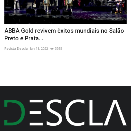
ABBA Gold revivem êxitos mundiais no Salão
L
Preto e Prata...
R
Revista Descla
Jan 11, 2022
3938
Re