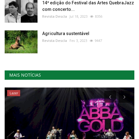
14ª edição do Festival das Artes QuebraJazz
com concerto...
Revista Descla
Jul 18, 2023
8356
Agricultura sustentável
Revista Descla
Fev 3, 2023
9447
MAIS NOTÍCIAS
Lazer