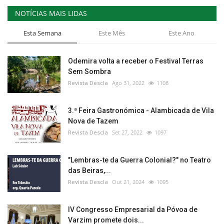
NOTÍCIAS MAIS LIDAS
Esta Semana
Este Mês
Este Ano
Odemira volta a receber o Festival Terras
Sem Sombra
Revista Descla
Ago 31, 2022
1108
3.ª Feira Gastronómica - Alambicada de Vila
Nova de Tazem
Revista Descla
Set 27, 2022
1097
"Lembras-te da Guerra Colonial?" no Teatro
das Beiras,...
Revista Descla
Out 21, 2024
1095
IV Congresso Empresarial da Póvoa de
Varzim promete dois...