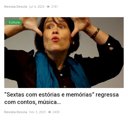
Revista Descla
Jul 4, 2023
2181
Estatuto Editorial
Cultura
Saúde
Ficha técnica
Cultura
Lazer
Ambiente
“Sextas com estórias e memórias” regressa
com contos, música...
Revista Descla
Fev 3, 2023
2430