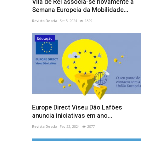
Vila de Rei associa-se novamente à
Semana Europeia da Mobilidade...
Revista Descla
Set 5, 2024
1829
Educação
Europe Direct Viseu Dão Lafões
anuncia iniciativas em ano...
Revista Descla
Fev 22, 2024
2077