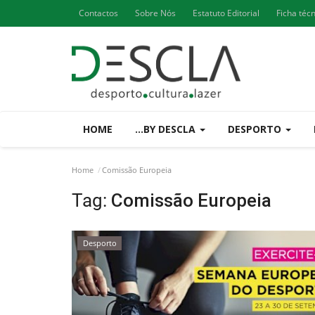
Contactos
Sobre Nós
Estatuto Editorial
Ficha téc
HOME
...BY DESCLA
DESPORTO
Home
Comissão Europeia
Tag:
Comissão Europeia
Desporto