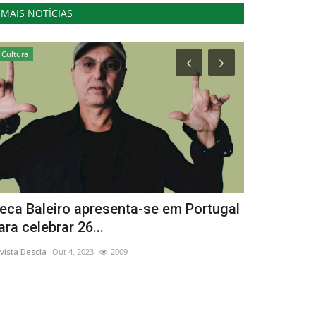
MAIS NOTÍCIAS
Cultura
Cultura
eca Baleiro apresenta-se em Portugal
“Corrida de
ara celebrar 26...
vencedora 
vista Descla
Out 4, 2023
2009
Revista Descla
De