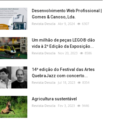
Desenvolvimento Web Profissional |
Gomes & Canoso, Lda.
Revista Descla
Abr 9, 2024
6307
Um milhão de peças LEGO® dão
vida à 2ª Edição da Exposição...
Revista Descla
Nov 20, 2023
8586
14ª edição do Festival das Artes
QuebraJazz com concerto...
Revista Descla
Jul 18, 2023
8354
Agricultura sustentável
Revista Descla
Fev 3, 2023
9446