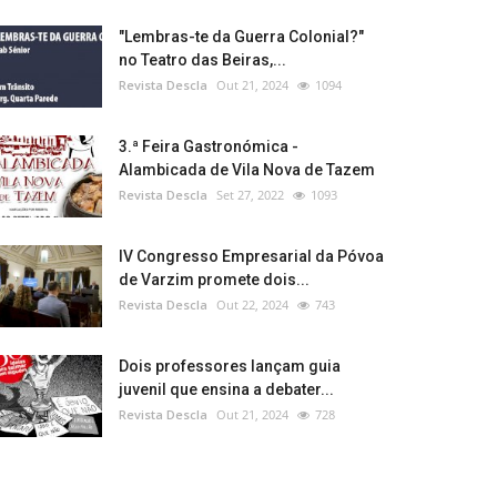
"Lembras-te da Guerra Colonial?"
no Teatro das Beiras,...
Revista Descla
Out 21, 2024
1094
3.ª Feira Gastronómica -
Alambicada de Vila Nova de Tazem
Revista Descla
Set 27, 2022
1093
IV Congresso Empresarial da Póvoa
de Varzim promete dois...
Revista Descla
Out 22, 2024
743
Dois professores lançam guia
juvenil que ensina a debater...
Revista Descla
Out 21, 2024
728