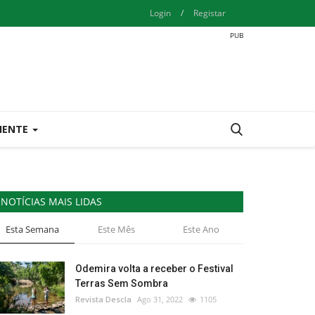
Login
/
Registar
IENTE
NOTÍCIAS MAIS LIDAS
Esta Semana
Este Mês
Este Ano
Odemira volta a receber o Festival
Terras Sem Sombra
Revista Descla
Ago 31, 2022
1105