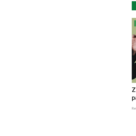
Cultura
sem
"DO QUE A TERRA DÁ”, no Centro de
Z
Fotografias Georges Dussaud
p
Revista Descla
Jan 27, 2022
4231
Re