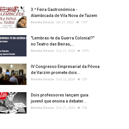
3.ª Feira Gastronómica -
Alambicada de Vila Nova de Tazem
Revista Descla
Set 27, 2022
1107
"Lembras-te da Guerra Colonial?"
no Teatro das Beiras,...
Revista Descla
Out 21, 2024
1075
IV Congresso Empresarial da Póvoa
de Varzim promete dois...
Revista Descla
Out 22, 2024
729
Dois professores lançam guia
juvenil que ensina a debater...
Revista Descla
Out 21, 2024
728