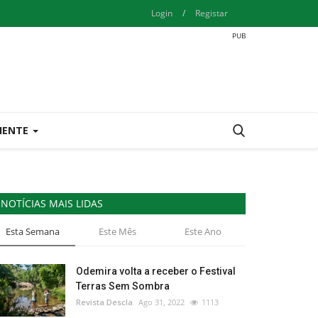
Login
/
Registar
IENTE
NOTÍCIAS MAIS LIDAS
Esta Semana
Este Mês
Este Ano
Odemira volta a receber o Festival
Terras Sem Sombra
Revista Descla
Ago 31, 2022
1113