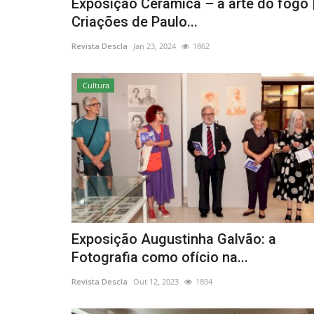
Exposição Cerâmica – a arte do fogo 
Criações de Paulo...
Revista Descla
Jan 23, 2024
1862
Cultura
Exposição Augustinha Galvão: a
Fotografia como ofício na...
Revista Descla
Out 12, 2023
1804