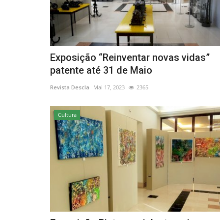
Cultura
Exposição “Reinventar novas vidas”
patente até 31 de Maio
Revista Descla
Mai 17, 2023
2365
Cultura
Monchique comemora o seu 25
aniversário de elevação...
Revista Descla
Jan 14, 2023
2690