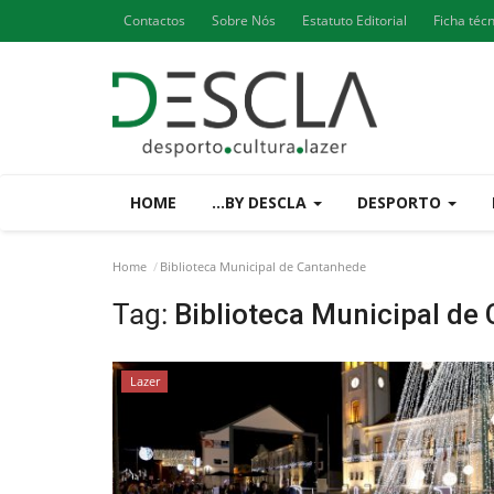
Contactos
Sobre Nós
Estatuto Editorial
Ficha téc
HOME
...BY DESCLA
DESPORTO
Home
Biblioteca Municipal de Cantanhede
Tag:
Biblioteca Municipal de
Lazer