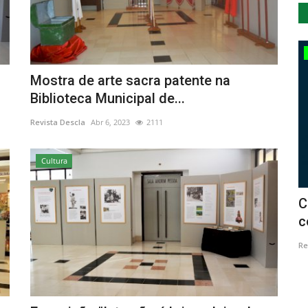
Cultura
Mostra de arte sacra patente na
Biblioteca Municipal de...
Revista Descla
Abr 6, 2023
2111
Cultura
0.º
Folle Époque assinala centenário dos
C
Loucos Anos 20 no...
c
Revista Descla
Out 16, 2020
3838
Re