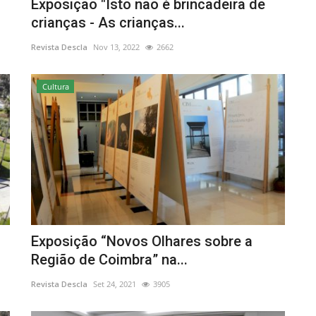
Exposição "Isto não é brincadeira de
crianças - As crianças...
Revista Descla
Nov 13, 2022
2662
Cultura
Exposição “Novos Olhares sobre a
Região de Coimbra” na...
Revista Descla
Set 24, 2021
3905