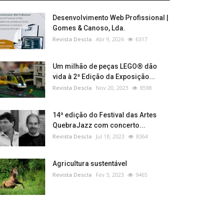
Desenvolvimento Web Profissional |
Gomes & Canoso, Lda.
Revista Descla
Abr 9, 2024
6317
Um milhão de peças LEGO® dão
vida à 2ª Edição da Exposição...
Revista Descla
Nov 20, 2023
8598
14ª edição do Festival das Artes
QuebraJazz com concerto...
Revista Descla
Jul 18, 2023
8364
Agricultura sustentável
Revista Descla
Fev 3, 2023
9465