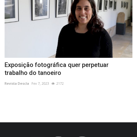
Exposição fotográfica quer perpetuar
G
trabalho do tanoeiro
I
Revista Descla
Fev 7, 2023
2172
Re