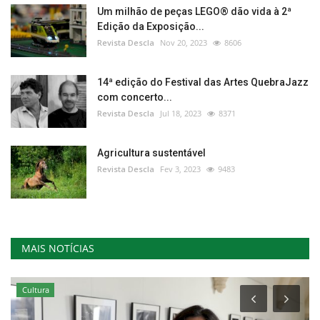
Um milhão de peças LEGO® dão vida à 2ª
Edição da Exposição...
Revista Descla
Nov 20, 2023
8606
14ª edição do Festival das Artes QuebraJazz
com concerto...
Revista Descla
Jul 18, 2023
8371
Agricultura sustentável
Revista Descla
Fev 3, 2023
9483
MAIS NOTÍCIAS
Cultura