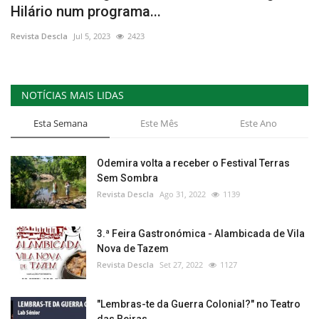
Hilário num programa...
Estatuto Editorial
Revista Descla
Jul 5, 2023
2423
Saúde
NOTÍCIAS MAIS LIDAS
Ficha técnica
Esta Semana
Este Mês
Este Ano
Cultura
Odemira volta a receber o Festival Terras
Lazer
Sem Sombra
Revista Descla
Ago 31, 2022
1139
Ambiente
3.ª Feira Gastronómica - Alambicada de Vila
Nova de Tazem
Revista Descla
Set 27, 2022
1127
"Lembras-te da Guerra Colonial?" no Teatro
das Beiras,...