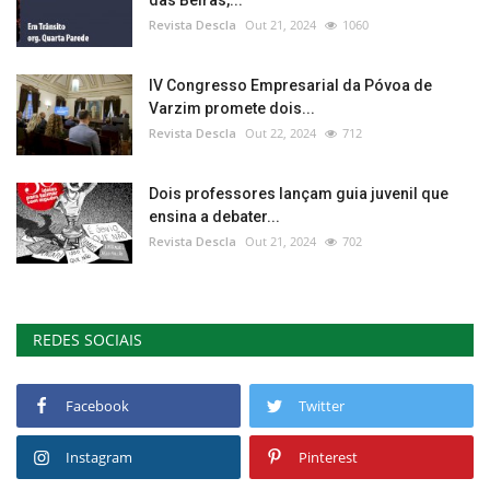
Revista Descla
Out 21, 2024
1060
IV Congresso Empresarial da Póvoa de
Varzim promete dois...
Revista Descla
Out 22, 2024
712
Dois professores lançam guia juvenil que
ensina a debater...
Revista Descla
Out 21, 2024
702
REDES SOCIAIS
Facebook
Twitter
Instagram
Pinterest