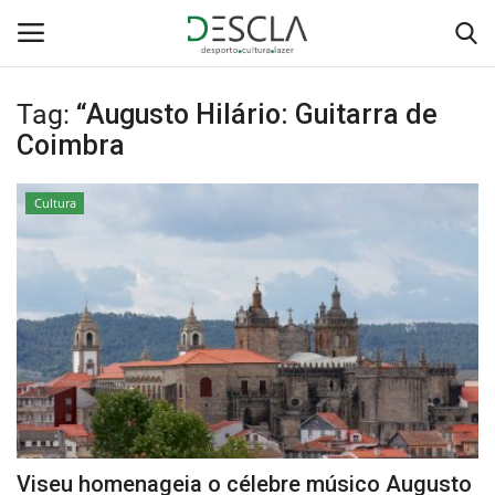
Tag:
“Augusto Hilário: Guitarra de
Login
Registar
Coimbra
Home
Cultura
...by Descla
Desporto
Contactos
Sobre Nós
Educação
Viseu homenageia o célebre músico Augusto