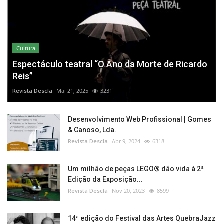
Cultura
Espectáculo teatral “O Ano da Morte de Ricardo
Reis”
Revista Descla
Mai 21, 2025
3231
Desenvolvimento Web Profissional | Gomes
& Canoso, Lda.
Revista Descla
Abr 9, 2024
6318
Um milhão de peças LEGO® dão vida à 2ª
Edição da Exposição...
Revista Descla
Nov 20, 2023
8599
14ª edição do Festival das Artes QuebraJazz