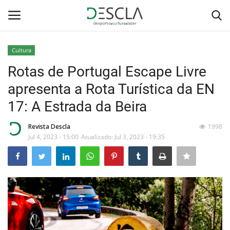
Cultura
Login
Registar
Rotas de Portugal Escape Livre
apresenta a Rota Turística da EN
Home
17: A Estrada da Beira
...by Descla
Revista Descla
1998
Jul 4, 2023 - 15:00
Atualizado: Jul 3, 2023 - 19:35
Desporto
Contactos
Sobre Nós
Educação