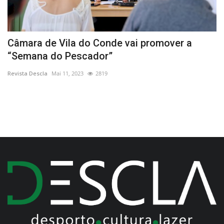
to
Câmara de Vila do Conde vai promover a
“
“Semana do Pescador”
s
Revista Descla
Mai 11, 2023
2819
Re