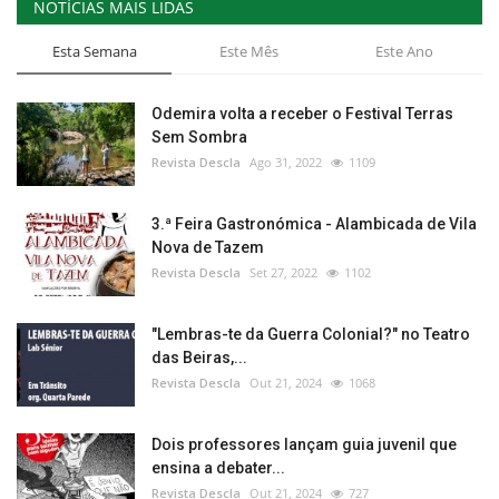
NOTÍCIAS MAIS LIDAS
Esta Semana
Este Mês
Este Ano
Odemira volta a receber o Festival Terras
Sem Sombra
Revista Descla
Ago 31, 2022
1109
3.ª Feira Gastronómica - Alambicada de Vila
Nova de Tazem
Revista Descla
Set 27, 2022
1102
"Lembras-te da Guerra Colonial?" no Teatro
das Beiras,...
Revista Descla
Out 21, 2024
1068
Dois professores lançam guia juvenil que
ensina a debater...
Revista Descla
Out 21, 2024
727