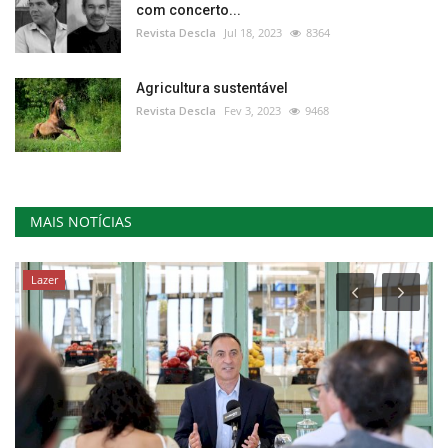
com concerto...
Revista Descla
Jul 18, 2023
8364
Agricultura sustentável
Revista Descla
Fev 3, 2023
9468
MAIS NOTÍCIAS
Lazer