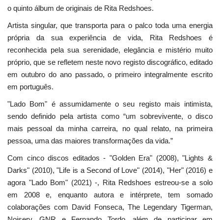
o quinto álbum de originais de Rita Redshoes.
Artista singular, que transporta para o palco toda uma energia
própria da sua experiência de vida, Rita Redshoes é
reconhecida pela sua serenidade, elegância e mistério muito
próprio, que se refletem neste novo registo discográfico, editado
em outubro do ano passado, o primeiro integralmente escrito
em português.
"Lado Bom" é assumidamente o seu registo mais intimista,
sendo definido pela artista como “um sobrevivente, o disco
mais pessoal da minha carreira, no qual relato, na primeira
pessoa, uma das maiores transformações da vida.”
Com cinco discos editados - "Golden Era" (2008), "Lights &
Darks" (2010), "Life is a Second of Love" (2014), "Her" (2016) e
agora "Lado Bom" (2021) -, Rita Redshoes estreou-se a solo
em 2008 e, enquanto autora e intérprete, tem somado
colaborações com David Fonseca, The Legendary Tigerman,
Noiserv, GNR e Fernando Tordo, além de participar em