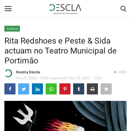
Cultura
Login
Registar
Rita Redshoes e Peste & Sida
actuam no Teatro Municipal de
Home
Portimão
...by Descla
Revista Descla
2600
Out 21, 2022 - 16:00
Atualizado: Out 20, 2022 - 12:01
Desporto
Contactos
Sobre Nós
Educação