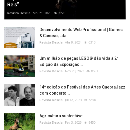
Reis”
Revista Descla
Mai 21, 2025
3226
Desenvolvimento Web Profissional | Gomes
& Canoso, Lda.
Revista Descla
Abr 9, 2024
6313
Um milhão de peças LEGO® dão vida à 2ª
Edição da Exposição...
Revista Descla
Nov 20, 2023
8591
14ª edição do Festival das Artes QuebraJazz
com concerto...
Revista Descla
Jul 18, 2023
8358
Agricultura sustentável
Revista Descla
Fev 3, 2023
9450