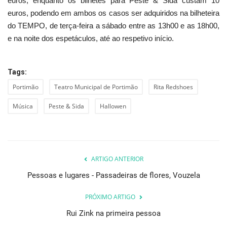
euros, enquanto os bilhetes para Peste & Sida custam 10
euros, podendo em ambos os casos ser adquiridos na bilheteira
do TEMPO, de terça-feira a sábado entre as 13h00 e as 18h00,
e na noite dos espetáculos, até ao respetivo início.
Tags:
Portimão
Teatro Municipal de Portimão
Rita Redshoes
Música
Peste & Sida
Hallowen
ARTIGO ANTERIOR
Pessoas e lugares - Passadeiras de flores, Vouzela
PRÓXIMO ARTIGO
Rui Zink na primeira pessoa