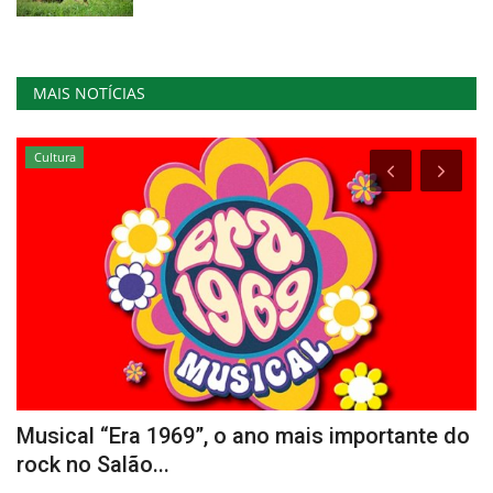
MAIS NOTÍCIAS
Cultura
Musical “Era 1969”, o ano mais importante do
C
rock no Salão...
B