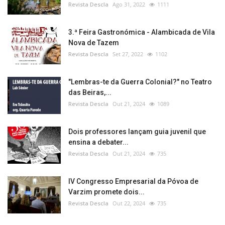
Revista Descla
Ago 31, 2022
1111
3.ª Feira Gastronómica - Alambicada de Vila
Nova de Tazem
Revista Descla
Set 27, 2022
1102
"Lembras-te da Guerra Colonial?" no Teatro
das Beiras,...
Revista Descla
Out 21, 2024
1089
Dois professores lançam guia juvenil que
ensina a debater...
Revista Descla
Out 21, 2024
735
IV Congresso Empresarial da Póvoa de
Varzim promete dois...
Revista Descla
Out 22, 2024
735