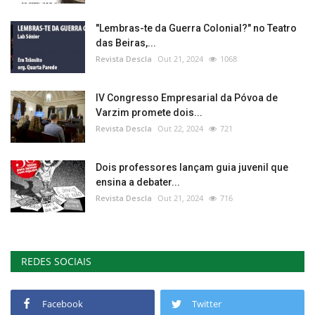
"Lembras-te da Guerra Colonial?" no Teatro
das Beiras,...
Revista Descla
Out 21, 2024
1068
IV Congresso Empresarial da Póvoa de
Varzim promete dois...
Revista Descla
Out 22, 2024
721
Dois professores lançam guia juvenil que
ensina a debater...
Revista Descla
Out 21, 2024
716
REDES SOCIAIS
Facebook
Twitter