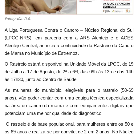
Estatuto Editorial
Fotografia: D.R.
Saúde
A Liga Portuguesa Contra o Cancro – Núcleo Regional do Sul
(LPCC-NRS), em parceria com a ARS Alentejo e o ACES
Ficha técnica
Alentejo Central, anuncia a continuidade do Rastreio do Cancro
de Mama no Município de Estremoz.
Cultura
O Rastreio estará disponível na Unidade Móvel da LPCC, de 19
de Julho a 17 de Agosto, de 2ª a 6ªf, das 09h às 13h e das 14h
Lazer
às 17h30, junto ao Centro de Saúde.
Ambiente
As mulheres do município, elegíveis para o rastreio (50-69
anos), vão poder contar com uma equipa técnica especializada
na área do cancro da mama e com equipamentos digitais que
potenciam uma melhor qualidade do diagnóstico.
O rastreio é de base populacional, para mulheres entre os 50 e
os 69 anos e realiza-se por convite, de 2 em 2 anos. No Núcleo