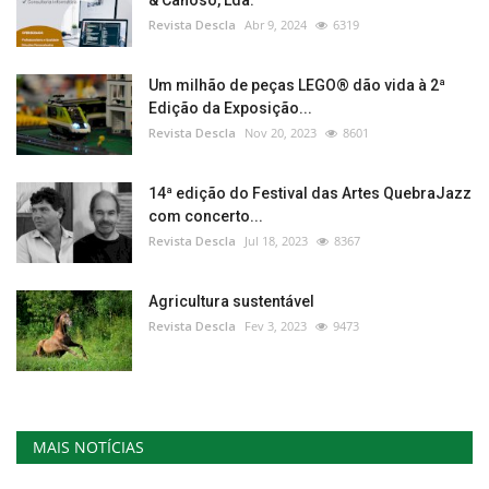
Revista Descla
Abr 9, 2024
6319
Um milhão de peças LEGO® dão vida à 2ª
Edição da Exposição...
Revista Descla
Nov 20, 2023
8601
14ª edição do Festival das Artes QuebraJazz
com concerto...
Revista Descla
Jul 18, 2023
8367
Agricultura sustentável
Revista Descla
Fev 3, 2023
9473
MAIS NOTÍCIAS