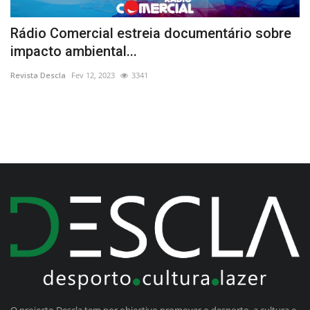
Rádio Comercial estreia documentário sobre
I
impacto ambiental...
S
Revista Descla
Fev 12, 2023
3341
Re