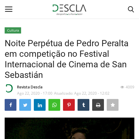
Cultura
Login
Registar
Noite Perpétua de Pedro Peralta
em competição no Festival
Home
Internacional de Cinema de San
...by Descla
Sebastián
Desporto
Revista Descla
4009
Ago 22, 2020 - 17:00
Atualizado: Ago 22, 2020 - 12:02
Contactos
Sobre Nós
Educação