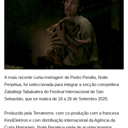
Estatuto Editorial
Saúde
Ficha técnica
Cultura
Lazer
A mais recente curta-metragem de Pedro Peralta, Noite
Ambiente
Perpétua, foi seleccionada para integrar a secção competitiva
Zabaltegi-Tabakalera do Festival Internacional de San
Sebastián, que se realiza de 18 a 26 de Setembro 2020.
Produzido pela Terratreme, com co-produção com a francesa
KinoElektron e com distribuição internacional da Agência da
Curta Metragem, Noite Perpétua parte de acontecimentos