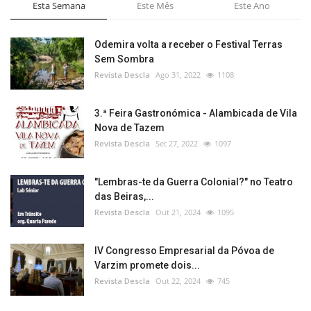
Esta Semana
Este Mês
Este Ano
Odemira volta a receber o Festival Terras
Sem Sombra
Revista Descla
Ago 31, 2022
1108
3.ª Feira Gastronómica - Alambicada de Vila
Nova de Tazem
Revista Descla
Set 27, 2022
1097
"Lembras-te da Guerra Colonial?" no Teatro
das Beiras,...
Revista Descla
Out 21, 2024
1095
IV Congresso Empresarial da Póvoa de
Varzim promete dois...
Revista Descla
Out 22, 2024
745