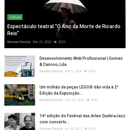
Cultura
Espectáculo teatral “O Ano da Morte de Ricardo
Reis”
Revista Descla
Mai 21, 2025
3223
Desenvolvimento Web Profissional | Gomes
& Canoso, Lda.
Revista Descla
Abr 9, 2024
6309
Um milhão de peças LEGO® dão vida à 2ª
Edição da Exposição...
Revista Descla
Nov 20, 2023
8587
14ª edição do Festival das Artes QuebraJazz
com concerto...
Revista Descla
Jul 18, 2023
8356