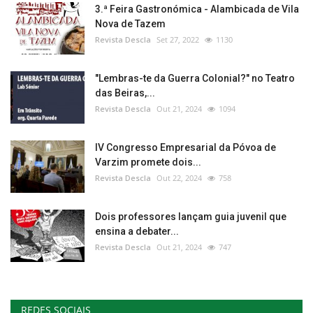
3.ª Feira Gastronómica - Alambicada de Vila
Nova de Tazem
Revista Descla
Set 27, 2022
1130
"Lembras-te da Guerra Colonial?" no Teatro
das Beiras,...
Revista Descla
Out 21, 2024
1094
IV Congresso Empresarial da Póvoa de
Varzim promete dois...
Revista Descla
Out 22, 2024
758
Dois professores lançam guia juvenil que
ensina a debater...
Revista Descla
Out 21, 2024
747
REDES SOCIAIS