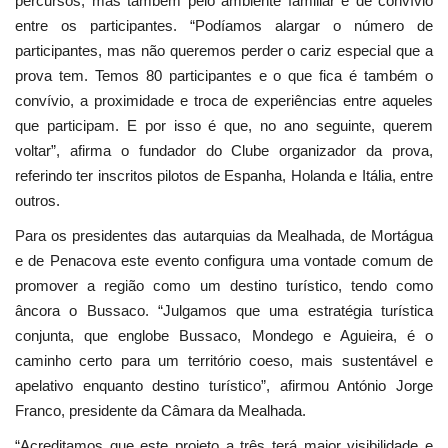
percursos, mas também pelo ambiente familiar e de convívio
entre os participantes. “Podíamos alargar o número de
participantes, mas não queremos perder o cariz especial que a
prova tem. Temos 80 participantes e o que fica é também o
convívio, a proximidade e troca de experiências entre aqueles
que participam. E por isso é que, no ano seguinte, querem
voltar”, afirma o fundador do Clube organizador da prova,
referindo ter inscritos pilotos de Espanha, Holanda e Itália, entre
outros.
Para os presidentes das autarquias da Mealhada, de Mortágua
e de Penacova este evento configura uma vontade comum de
promover a região como um destino turístico, tendo como
âncora o Bussaco. “Julgamos que uma estratégia turística
conjunta, que englobe Bussaco, Mondego e Aguieira, é o
caminho certo para um território coeso, mais sustentável e
apelativo enquanto destino turístico”, afirmou António Jorge
Franco, presidente da Câmara da Mealhada.
“Acreditamos que este projeto a três terá maior visibilidade e