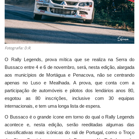
Estatuto Editorial
Saúde
Ficha técnica
Fotografia: D.R.
Cultura
O Rally Legends, prova mítica que se realiza na Serra do
Bussaco entre 4 e 6 de novembro, será, nesta edição, alargada
Lazer
aos municípios de Mortágua e Penacova, não se centrando
apenas no Luso e Mealhada. A prova, que conta com a
Ambiente
participação de automóveis e pilotos dos lendários anos 80,
esgotou as 80 inscrições, inclusive com 30 equipas
internacionais, e tem uma longa lista de espera.
O Bussaco é o grande ícone em torno do qual o Rally Legends
acontece e, nesta edição, serão reeditadas algumas das
classificativas mais icónicas do rali de Portugal, como o Troço