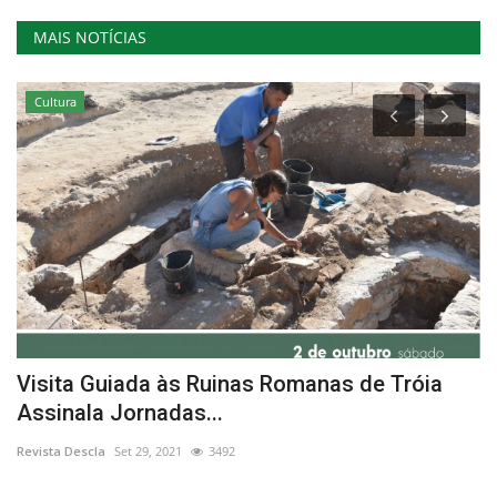
MAIS NOTÍCIAS
Cultura
”
Visita Guiada às Ruinas Romanas de Tróia
T
Assinala Jornadas...
c
Revista Descla
Set 29, 2021
3492
Re