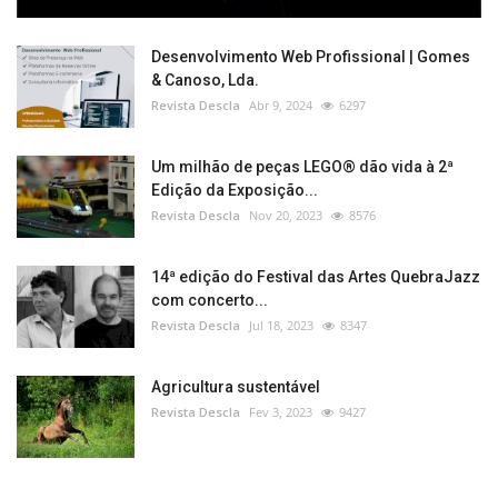
Desenvolvimento Web Profissional | Gomes
& Canoso, Lda.
Revista Descla
Abr 9, 2024
6297
Um milhão de peças LEGO® dão vida à 2ª
Edição da Exposição...
Revista Descla
Nov 20, 2023
8576
14ª edição do Festival das Artes QuebraJazz
com concerto...
Revista Descla
Jul 18, 2023
8347
Agricultura sustentável
Revista Descla
Fev 3, 2023
9427