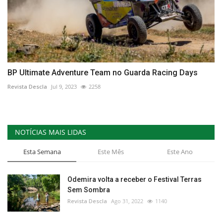
BP Ultimate Adventure Team no Guarda Racing Days
Revista Descla
Jul 9, 2023
2258
NOTÍCIAS MAIS LIDAS
Esta Semana
Este Mês
Este Ano
Odemira volta a receber o Festival Terras
Sem Sombra
Revista Descla
Ago 31, 2022
1140