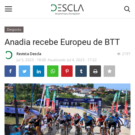
Desporto
Login
Registar
Anadia recebe Europeu de BTT
Home
Revista Descla
2197
Jul 5, 2023 - 18:00
Atualizado: Jul 4, 2023 - 17:22
...by Descla
Desporto
Contactos
Sobre Nós
Educação