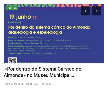
Cultura
«Por dentro do Sistema Cársico do
L
Almonda» no Museu Municipal...
M
Revista Descla
Jun 15, 2021
3740
Re