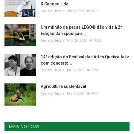
& Canoso, Lda.
Revista Descla
Abr 9, 2024
6310
Um milhão de peças LEGO® dão vida à 2ª
Edição da Exposição...
Revista Descla
Nov 20, 2023
8588
14ª edição do Festival das Artes QuebraJazz
com concerto...
Revista Descla
Jul 18, 2023
8356
Agricultura sustentável
Revista Descla
Fev 3, 2023
9447
MAIS NOTÍCIAS