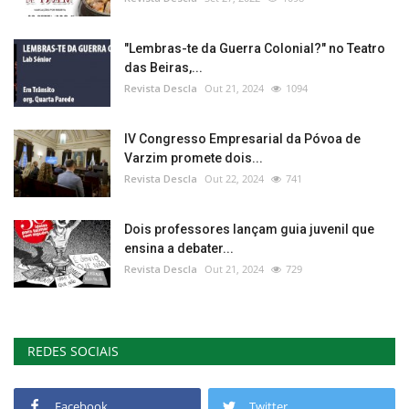
"Lembras-te da Guerra Colonial?" no Teatro
das Beiras,...
Revista Descla
Out 21, 2024
1094
IV Congresso Empresarial da Póvoa de
Varzim promete dois...
Revista Descla
Out 22, 2024
741
Dois professores lançam guia juvenil que
ensina a debater...
Revista Descla
Out 21, 2024
729
REDES SOCIAIS
Facebook
Twitter