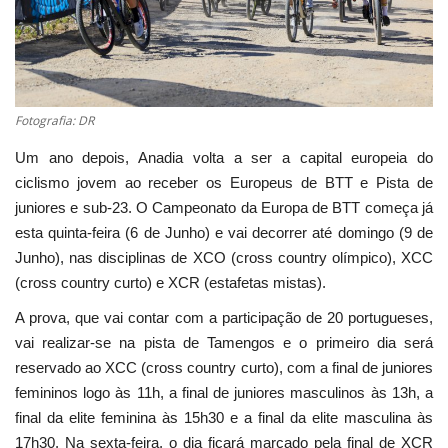
Estatuto Editorial
Saúde
Fotografia: DR
Ficha técnica
Um ano depois, Anadia volta a ser a capital europeia do
ciclismo jovem ao receber os Europeus de BTT e Pista de
Cultura
juniores e sub-23. O Campeonato da Europa de BTT começa já
esta quinta-feira (6 de Junho) e vai decorrer até domingo (9 de
Lazer
Junho), nas disciplinas de XCO (cross country olímpico), XCC
(cross country curto) e XCR (estafetas mistas).
Ambiente
A prova, que vai contar com a participação de 20 portugueses,
vai realizar-se na pista de Tamengos e o primeiro dia será
reservado ao XCC (cross country curto), com a final de juniores
femininos logo às 11h, a final de juniores masculinos às 13h, a
final da elite feminina às 15h30 e a final da elite masculina às
17h30. Na sexta-feira, o dia ficará marcado pela final de XCR