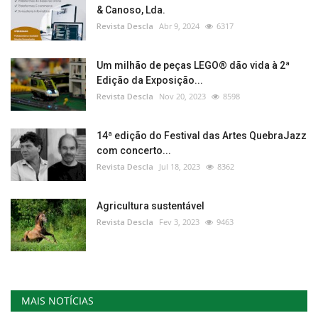
& Canoso, Lda.
Revista Descla
Abr 9, 2024
6317
Um milhão de peças LEGO® dão vida à 2ª
Edição da Exposição...
Revista Descla
Nov 20, 2023
8598
14ª edição do Festival das Artes QuebraJazz
com concerto...
Revista Descla
Jul 18, 2023
8362
Agricultura sustentável
Revista Descla
Fev 3, 2023
9463
MAIS NOTÍCIAS