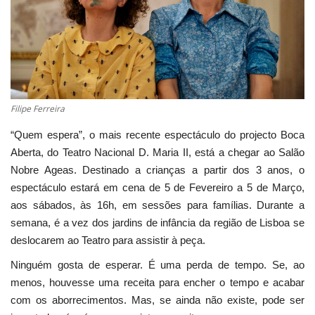
Estatuto Editorial
Saúde
Ficha técnica
Filipe Ferreira
Cultura
“Quem espera”, o mais recente espectáculo do projecto Boca
Aberta, do Teatro Nacional D. Maria II, está a chegar ao Salão
Lazer
Nobre Ageas. Destinado a crianças a partir dos 3 anos, o
espectáculo estará em cena de 5 de Fevereiro a 5 de Março,
Ambiente
aos sábados, às 16h, em sessões para famílias. Durante a
semana, é a vez dos jardins de infância da região de Lisboa se
deslocarem ao Teatro para assistir à peça.
Ninguém gosta de esperar. É uma perda de tempo. Se, ao
menos, houvesse uma receita para encher o tempo e acabar
com os aborrecimentos. Mas, se ainda não existe, pode ser