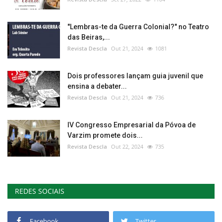
"Lembras-te da Guerra Colonial?" no Teatro
das Beiras,...
Revista Descla
Out 21, 2024
1081
Dois professores lançam guia juvenil que
ensina a debater...
Revista Descla
Out 21, 2024
736
IV Congresso Empresarial da Póvoa de
Varzim promete dois...
Revista Descla
Out 22, 2024
735
REDES SOCIAIS
Facebook
Twitter