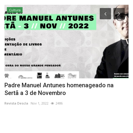
Cultura
Padre Manuel Antunes homenageado na
“
Sertã a 3 de Novembro
d
Revista Descla
Nov 1, 2022
2486
Re