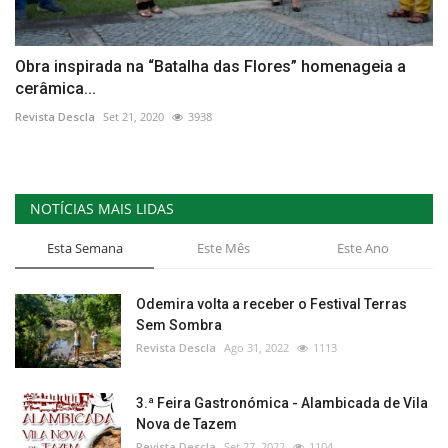
Obra inspirada na “Batalha das Flores” homenageia a
cerâmica...
Revista Descla
Set 21, 2020
3938
NOTÍCIAS MAIS LIDAS
Esta Semana
Este Mês
Este Ano
Odemira volta a receber o Festival Terras
Sem Sombra
Revista Descla
Ago 31, 2022
1113
3.ª Feira Gastronómica - Alambicada de Vila
Nova de Tazem
Revista Descla
Set 27, 2022
1104