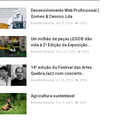
Desenvolvimento Web Profissional |
Gomes & Canoso, Lda.
Revista Descla
Abr 9, 2024
6305
Um milhão de peças LEGO® dão
vida à 2ª Edição da Exposição...
Revista Descla
Nov 20, 2023
8585
14ª edição do Festival das Artes
QuebraJazz com concerto...
Revista Descla
Jul 18, 2023
8354
Agricultura sustentável
Revista Descla
Fev 3, 2023
9443