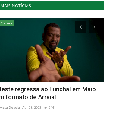
MAIS NOTÍCIAS
Cultura
Desporto
leste regressa ao Funchal em Maio
Campeão Mu
m formato de Arraial
é wildcard 
vista Descla
Abr 28, 2023
2441
Revista Descla
Ag