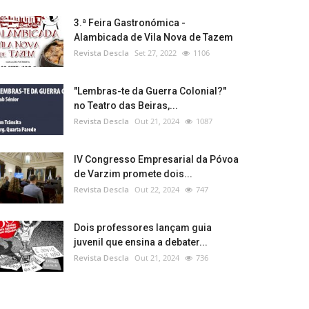
3.ª Feira Gastronómica -
Alambicada de Vila Nova de Tazem
Revista Descla
Set 27, 2022
1106
"Lembras-te da Guerra Colonial?"
no Teatro das Beiras,...
Revista Descla
Out 21, 2024
1087
IV Congresso Empresarial da Póvoa
de Varzim promete dois...
Revista Descla
Out 22, 2024
747
Dois professores lançam guia
juvenil que ensina a debater...
Revista Descla
Out 21, 2024
736