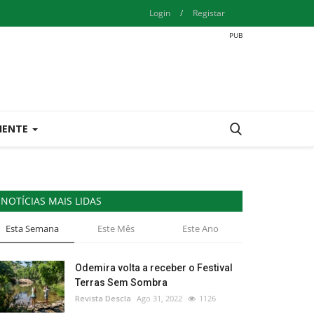
Login
/
Registar
IENTE
NOTÍCIAS MAIS LIDAS
Esta Semana
Este Mês
Este Ano
Odemira volta a receber o Festival
Terras Sem Sombra
Revista Descla
Ago 31, 2022
1126