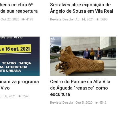
hens celebra 6º
Serralves abre exposição de
 da sua reabertura
Ângelo de Sousa em Vila Real
Out 22, 2020
4178
Revista Descla
Abr 14, 2021
3690
inamiza programa
Cedro do Parque da Alta Vila
 Vivo
de Águeda “renasce” como
escultura
Jul 6, 2021
3548
Revista Descla
Out 5, 2020
4542