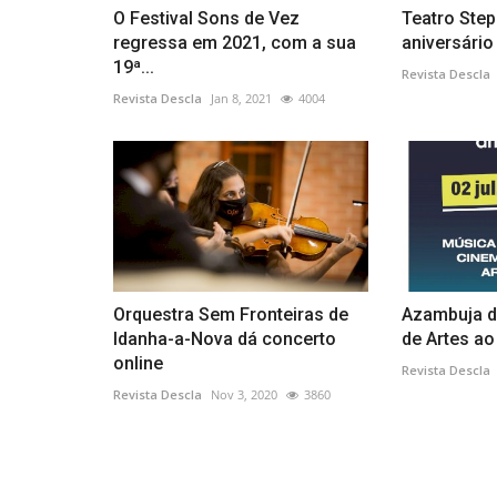
O Festival Sons de Vez
Teatro Step
regressa em 2021, com a sua
aniversário
19ª...
Revista Descla
Revista Descla
Jan 8, 2021
4004
Orquestra Sem Fronteiras de
Azambuja d
Idanha-a-Nova dá concerto
de Artes ao
online
Revista Descla
Revista Descla
Nov 3, 2020
3860