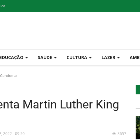
nica
EDUCAÇÃO
SAÚDE
CULTURA
LAZER
AMB
m Gondomar
nta Martin Luther King
2, 2022 - 09:50
3657