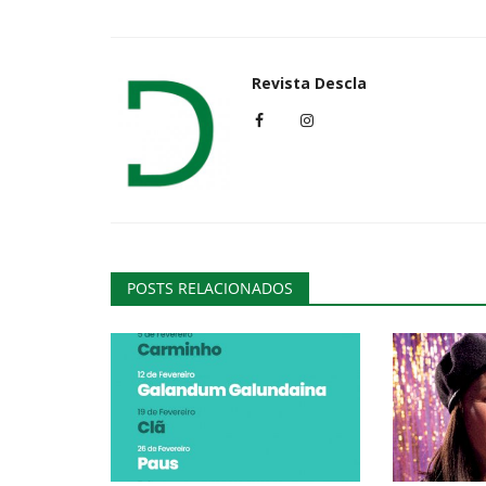
Revista Descla
Cultura
POSTS RELACIONADOS
Semana Europeia da Mobilidad
Torres Novas
Revista Descla
Set 15, 2022
2840