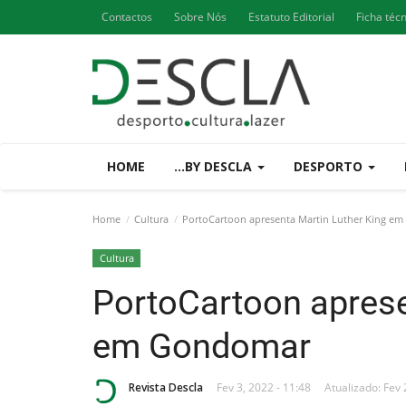
Contactos
Sobre Nós
Estatuto Editorial
Ficha téc
HOME
...BY DESCLA
DESPORTO
Home
Cultura
PortoCartoon apresenta Martin Luther King e
Cultura
PortoCartoon aprese
em Gondomar
Revista Descla
Fev 3, 2022 - 11:48
Atualizado: Fev 