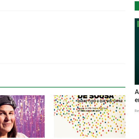
Cultura
e em
Ajagato apresenta o espectáculo “Vai
A
Vem” em Idanha
e
Revista Descla
Jun 19, 2022
2863
Re